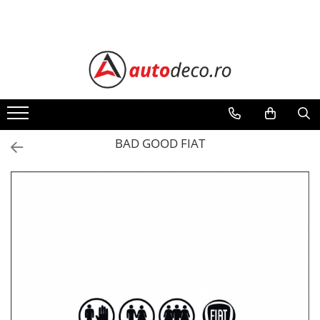
Toate Produsele
STICKERE AUTO
STICKERE MARCI AUTO
ALFA ROMEO
AUDI
BAD GOOD FIAT
BMW
CHEVROLET
CITROEN
DACIA
FIAT
FORD
HONDA
HYUNDAI
KIA