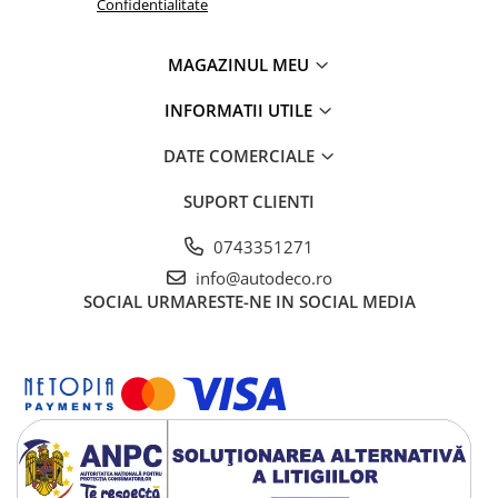
TRICOURI HONDA
Confidentialitate
TRICOURI MERCEDES
TRICOURI OPEL
MAGAZINUL MEU
TRICOURI PEUGEOT
INFORMATII UTILE
TRICOURI RENAULT
TRICOURI SEAT
DATE COMERCIALE
TRICOURI SKODA
SUPORT CLIENTI
TRICOURI VOLKSWAGEN
TRICOURI VOLVO
0743351271
PENTRU PASIONATII AUTO
info@autodeco.ro
TRICOURI AMUZANTE
SOCIAL
URMARESTE-NE IN SOCIAL MEDIA
TRICOURI ANIVERSARE
TRICOURI CU MESAJE
TRICOURI CU PROFESII
TRICOURI CUPLURI/TINERI
CASATORITI
TRICOURI DAMA