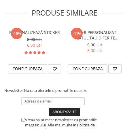
STICKERE PRINTATE
STICKERE UTILAJE AGRICOLE
PRODUSE SIMILARE
VANATOARE - PESCUIT
STICKERE PERSONALIZATE
PERSONALIZEAZĂ STICKER
STICKER PERSONALIZAT -
-19%
-11%
PRODUSE PERSONALIZATE FIRME
TEXTUL TAU DIFERITE
8,00 Lei
CARTI DE VIZITA
FONTURI
9,00 Lei
6,50 Lei
8,00 Lei
ECHIPAMENT DE LUCRU
PERSONALIZAT
PLACUTE INFORMATIVE
CONFIGUREAZA
CONFIGUREAZA
BANNERE PERSONALIZATE
TRICOURI PERSONALIZATE
Newsletter
Nu rata ofertele si promotiile noastre
TRICOURI MĂRCI AUTO
TRICOURI AUDI
TRICOURI BMW
TRICOURI DACIA
Vreau sa primesc newsletter cu promotiile
TRICOURI FORD
magazinului. Afla mai multe in
Politica de