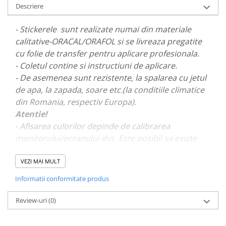
Descriere
PARASOLARE
PAUL WALKER STICKER
- Stickerele sunt realizate numai din materiale
calitative-ORACAL/ORAFOL si se livreaza pregatite
PENTRU FETE
cu folie de transfer pentru aplicare profesionala.
PRODUSE IN TRENDING
- Coletul contine si instructiuni de aplicare.
SETURI STICKERE
- De asemenea sunt rezistente, la spalarea cu jetul
STICKERE CAPAC REZERVOR
de apa, la zapada, soare etc.(la conditiile climatice
din Romania, respectiv Europa).
STICKERE CRĂCIUN
Atentie!
STICKERE CU ANIMALE
- Afisarea culorilor depinde de calibrarea
STICKERE GEAM MIC
monitorului/ecranului dvs. Este posibil sa existe
mici diferente de nuante.
STICKERE JDM
VEZI MAI MULT
STICKERE PENTRU CAPOTA
- Pentru stickere personalizate si pentru a vizualiza
Informatii conformitate produs
STICKERE PENTRU LATERALE
portofoliul nostru va rugam sa ne contactati
aici!
STICKERE PERSONALIZATE
Review-uri
(0)
STICKERE PRAGURI