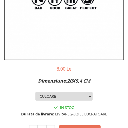
MAZDA
MERCEDES
OPEL
PEUGEOT
RENAULT
SEAT
SKODA
VOLKSWAGEN
VOLVO
STICKERE STALPI
8,00 Lei
STALPI MARCI AUTO
Dimensiune:20X5,4 CM
TOP VANZARI
STICKERE PARBRIZ
STICKERE STALPI SI GEAM MIC
IN STOC
STICKERE CAMUFLAJ
Durata de livrare:
LIVRARE 2-3 ZILE LUCRATOARE
STICKERE PENTRU FIRME