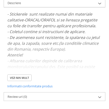
Descriere
PAUL WALKER STICKER
PENTRU FETE
- Stickerele sunt realizate numai din materiale
PRODUSE IN TRENDING
calitative-ORACAL/ORAFOL si se livreaza pregatite
cu folie de transfer pentru aplicare profesionala.
SETURI STICKERE
- Coletul contine si instructiuni de aplicare.
STICKERE CAPAC REZERVOR
- De asemenea sunt rezistente, la spalarea cu jetul
STICKERE CRĂCIUN
de apa, la zapada, soare etc.(la conditiile climatice
STICKERE CU ANIMALE
din Romania, respectiv Europa).
Atentie!
STICKERE GEAM MIC
- Afisarea culorilor depinde de calibrarea
STICKERE JDM
monitorului/ecranului dvs. Este posibil sa existe
STICKERE PENTRU CAPOTA
mici diferente de nuante.
VEZI MAI MULT
STICKERE PENTRU LATERALE
- Pentru stickere personalizate si pentru a vizualiza
Informatii conformitate produs
STICKERE PERSONALIZATE
portofoliul nostru va rugam sa ne contactati
aici!
STICKERE PRAGURI
Review-uri
(0)
STICKERE PRINTATE
STICKERE UTILAJE AGRICOLE