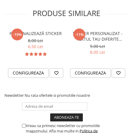
VANATOARE - PESCUIT
PRODUSE SIMILARE
PERSONALIZEAZĂ STICKER
STICKER PERSONALIZAT -
-19%
-11%
TEXTUL TAU DIFERITE
8,00 Lei
FONTURI
9,00 Lei
6,50 Lei
8,00 Lei
CONFIGUREAZA
CONFIGUREAZA
Newsletter
Nu rata ofertele si promotiile noastre
Vreau sa primesc newsletter cu promotiile
magazinului. Afla mai multe in
Politica de