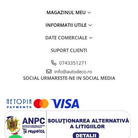
TRICOURI HONDA
TRICOURI MERCEDES
MAGAZINUL MEU
TRICOURI OPEL
TRICOURI PEUGEOT
INFORMATII UTILE
TRICOURI RENAULT
DATE COMERCIALE
TRICOURI SEAT
TRICOURI SKODA
SUPORT CLIENTI
TRICOURI VOLKSWAGEN
0743351271
TRICOURI VOLVO
info@autodeco.ro
PENTRU PASIONATII AUTO
SOCIAL
URMARESTE-NE IN SOCIAL MEDIA
TRICOURI AMUZANTE
TRICOURI ANIVERSARE
TRICOURI CU MESAJE
TRICOURI CU PROFESII
TRICOURI CUPLURI/TINERI
CASATORITI
TRICOURI DAMA