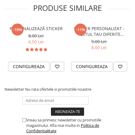
STICKERE PRINTATE
PRODUSE SIMILARE
STICKERE UTILAJE AGRICOLE
VANATOARE - PESCUIT
PERSONALIZEAZĂ STICKER
STICKER PERSONALIZAT -
STICKERE PERSONALIZATE
-19%
-11%
TEXTUL TAU DIFERITE
8,00 Lei
PRODUSE PERSONALIZATE FIRME
FONTURI
9,00 Lei
6,50 Lei
CARTI DE VIZITA
8,00 Lei
ECHIPAMENT DE LUCRU
PERSONALIZAT
CONFIGUREAZA
CONFIGUREAZA
PLACUTE INFORMATIVE
BANNERE PERSONALIZATE
TRICOURI PERSONALIZATE
Newsletter
Nu rata ofertele si promotiile noastre
TRICOURI MĂRCI AUTO
TRICOURI AUDI
TRICOURI BMW
TRICOURI DACIA
Vreau sa primesc newsletter cu promotiile
magazinului. Afla mai multe in
Politica de
TRICOURI FORD
Confidentialitate