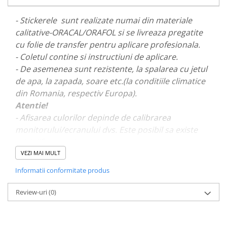
PARASOLARE
- Stickerele sunt realizate numai din materiale
PAUL WALKER STICKER
calitative-ORACAL/ORAFOL si se livreaza pregatite
PENTRU FETE
cu folie de transfer pentru aplicare profesionala.
- Coletul contine si instructiuni de aplicare.
PRODUSE IN TRENDING
- De asemenea sunt rezistente, la spalarea cu jetul
SETURI STICKERE
de apa, la zapada, soare etc.(la conditiile climatice
STICKERE CAPAC REZERVOR
din Romania, respectiv Europa).
STICKERE CRĂCIUN
Atentie!
- Afisarea culorilor depinde de calibrarea
STICKERE CU ANIMALE
monitorului/ecranului dvs. Este posibil sa existe
STICKERE GEAM MIC
mici diferente de nuante.
STICKERE JDM
VEZI MAI MULT
- Pentru stickere personalizate si pentru a vizualiza
STICKERE PENTRU CAPOTA
Informatii conformitate produs
portofoliul nostru va rugam sa ne contactati
aici!
STICKERE PENTRU LATERALE
Review-uri
(0)
STICKERE PERSONALIZATE
STICKERE PRAGURI