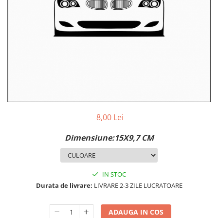
MAZDA
MERCEDES
OPEL
PEUGEOT
RENAULT
SEAT
SKODA
VOLKSWAGEN
VOLVO
STICKERE STALPI
8,00 Lei
STALPI MARCI AUTO
Dimensiune:15X9,7 CM
TOP VANZARI
STICKERE PARBRIZ
STICKERE STALPI SI GEAM MIC
IN STOC
Durata de livrare:
LIVRARE 2-3 ZILE LUCRATOARE
STICKERE CAMUFLAJ
STICKERE PENTRU FIRME
ADAUGA IN COS