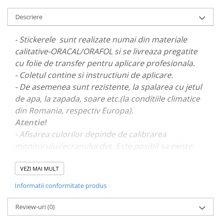
PARASOLARE
Descriere
PAUL WALKER STICKER
- Stickerele sunt realizate numai din materiale
PENTRU FETE
calitative-ORACAL/ORAFOL si se livreaza pregatite
PRODUSE IN TRENDING
cu folie de transfer pentru aplicare profesionala.
SETURI STICKERE
- Coletul contine si instructiuni de aplicare.
STICKERE CAPAC REZERVOR
- De asemenea sunt rezistente, la spalarea cu jetul
de apa, la zapada, soare etc.(la conditiile climatice
STICKERE CRĂCIUN
din Romania, respectiv Europa).
STICKERE CU ANIMALE
Atentie!
STICKERE GEAM MIC
- Afisarea culorilor depinde de calibrarea
monitorului/ecranului dvs. Este posibil sa existe
STICKERE JDM
mici diferente de nuante.
STICKERE PENTRU CAPOTA
VEZI MAI MULT
STICKERE PENTRU LATERALE
- Pentru stickere personalizate si pentru a vizualiza
Informatii conformitate produs
portofoliul nostru va rugam sa ne contactati
aici!
STICKERE PERSONALIZATE
Review-uri
(0)
STICKERE PRAGURI