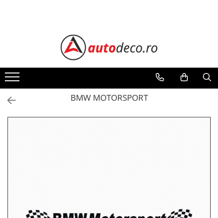
Toate Produsele
STICKERE AUTO
STICKERE MARCI AUTO
ALFA ROMEO
AUDI
BMW MOTORSPORT
BMW
CHEVROLET
CITROEN
DACIA
FIAT
FORD
HONDA
HYUNDAI
KIA