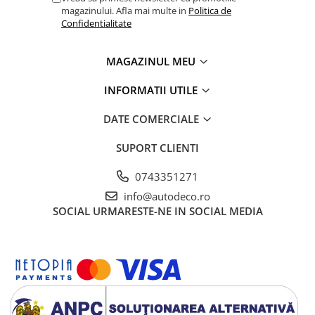
TRICOURI HONDA
magazinului. Afla mai multe in
Politica de
TRICOURI MERCEDES
Confidentialitate
TRICOURI OPEL
TRICOURI PEUGEOT
MAGAZINUL MEU
TRICOURI RENAULT
INFORMATII UTILE
TRICOURI SEAT
TRICOURI SKODA
DATE COMERCIALE
TRICOURI VOLKSWAGEN
SUPORT CLIENTI
TRICOURI VOLVO
PENTRU PASIONATII AUTO
0743351271
TRICOURI AMUZANTE
info@autodeco.ro
TRICOURI ANIVERSARE
SOCIAL
URMARESTE-NE IN SOCIAL MEDIA
TRICOURI CU MESAJE
TRICOURI CU PROFESII
TRICOURI CUPLURI/TINERI
CASATORITI
TRICOURI DAMA