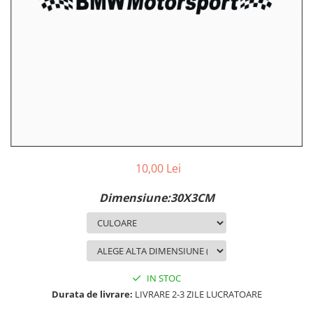
MAZDA
MERCEDES
OPEL
PEUGEOT
RENAULT
SEAT
SKODA
VOLKSWAGEN
VOLVO
STICKERE STALPI
10,00 Lei
STALPI MARCI AUTO
Dimensiune:30X3CM
TOP VANZARI
STICKERE PARBRIZ
STICKERE STALPI SI GEAM MIC
STICKERE CAMUFLAJ
IN STOC
STICKERE PENTRU FIRME
Durata de livrare:
LIVRARE 2-3 ZILE LUCRATOARE