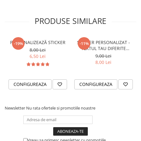
STICKERE PRINTATE
STICKERE UTILAJE AGRICOLE
PRODUSE SIMILARE
VANATOARE - PESCUIT
STICKERE PERSONALIZATE
PRODUSE PERSONALIZATE FIRME
PERSONALIZEAZĂ STICKER
STICKER PERSONALIZAT -
-19%
-11%
CARTI DE VIZITA
TEXTUL TAU DIFERITE
8,00 Lei
FONTURI
9,00 Lei
6,50 Lei
ECHIPAMENT DE LUCRU
8,00 Lei
PERSONALIZAT
PLACUTE INFORMATIVE
BANNERE PERSONALIZATE
CONFIGUREAZA
CONFIGUREAZA
TRICOURI PERSONALIZATE
TRICOURI MĂRCI AUTO
Newsletter
Nu rata ofertele si promotiile noastre
TRICOURI AUDI
TRICOURI BMW
TRICOURI DACIA
TRICOURI FORD
Vreau sa primesc newsletter cu promotiile