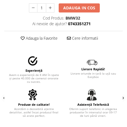
STICKERE MARI
ADAUGA IN COS
STICKERE CAMIOANE
DAF
Cod Produs:
BMW32
Ai nevoie de ajutor?
0743351271
IVECO
MAN
Adauga la Favorite
Cere informatii
MERCEDES CAMIOANE
RENAULT CAMIOANE
VOLVO CAMIOANE
STICKERE MOTO/ATV
Livrare Rapidă!
18+ STICKER
Experiență
Livrare oriunde in țară la ușă sau
Avem o experiență de 8 ANI în spate
Easybox
și peste 40.000 de comenzi onorate
4X4/OFF ROAD STICKER
cu succes.
BABY ON BOARD
CAR AUDIO
Produse de calitate!
Asistență Telefonică
DIVERSE
Acordăm o deosebită ațentie
Oferim suport telefonic in alegerea
detaliilor, astfel încat produsul final
produselor în intervalul orar 09-17
DRIFT
să arate perfect.
de luni până vineri.
LOW STICKERS