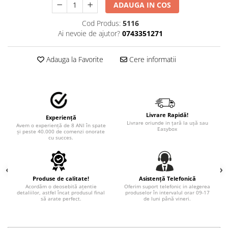
ADAUGA IN COS
TRICOURI PESCUIT/VANATOARE
DAF
TRICOURI SOFERI SI SOFERITE
Cod Produs:
5116
IVECO
Ai nevoie de ajutor?
0743351271
MAN
MERCEDES CAMIOANE
Adauga la Favorite
Cere informatii
RENAULT CAMIOANE
VOLVO CAMIOANE
STICKERE MOTO/ATV
18+ STICKER
Livrare Rapidă!
Experiență
Livrare oriunde in țară la ușă sau
4X4/OFF ROAD STICKER
Avem o experiență de 8 ANI în spate
Easybox
și peste 40.000 de comenzi onorate
cu succes.
BABY ON BOARD
CAR AUDIO
DIVERSE
Produse de calitate!
Asistență Telefonică
Acordăm o deosebită ațentie
Oferim suport telefonic in alegerea
DRIFT
detaliilor, astfel încat produsul final
produselor în intervalul orar 09-17
să arate perfect.
de luni până vineri.
LOW STICKERS
PARASOLARE