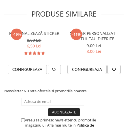
VANATOARE - PESCUIT
PRODUSE SIMILARE
PERSONALIZEAZĂ STICKER
STICKER PERSONALIZAT -
-19%
-11%
TEXTUL TAU DIFERITE
8,00 Lei
FONTURI
9,00 Lei
6,50 Lei
8,00 Lei
CONFIGUREAZA
CONFIGUREAZA
Newsletter
Nu rata ofertele si promotiile noastre
Vreau sa primesc newsletter cu promotiile
magazinului. Afla mai multe in
Politica de