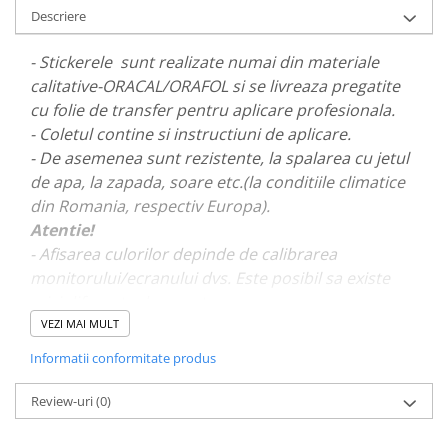
PAUL WALKER STICKER
Descriere
PENTRU FETE
- Stickerele sunt realizate numai din materiale
PRODUSE IN TRENDING
calitative-ORACAL/ORAFOL si se livreaza pregatite
SETURI STICKERE
cu folie de transfer pentru aplicare profesionala.
- Coletul contine si instructiuni de aplicare.
STICKERE CAPAC REZERVOR
- De asemenea sunt rezistente, la spalarea cu jetul
STICKERE CRĂCIUN
de apa, la zapada, soare etc.(la conditiile climatice
STICKERE CU ANIMALE
din Romania, respectiv Europa).
Atentie!
STICKERE GEAM MIC
- Afisarea culorilor depinde de calibrarea
STICKERE JDM
monitorului/ecranului dvs. Este posibil sa existe
STICKERE PENTRU CAPOTA
mici diferente de nuante.
STICKERE PENTRU LATERALE
VEZI MAI MULT
- Pentru stickere personalizate si pentru a vizualiza
STICKERE PERSONALIZATE
Informatii conformitate produs
portofoliul nostru va rugam sa ne contactati
aici!
STICKERE PRAGURI
Review-uri
(0)
STICKERE PRINTATE
STICKERE UTILAJE AGRICOLE