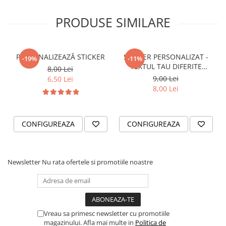
VANATOARE - PESCUIT
PRODUSE SIMILARE
PERSONALIZEAZĂ STICKER
STICKER PERSONALIZAT -
-19%
-11%
TEXTUL TAU DIFERITE
8,00 Lei
FONTURI
9,00 Lei
6,50 Lei
8,00 Lei
CONFIGUREAZA
CONFIGUREAZA
Newsletter
Nu rata ofertele si promotiile noastre
Vreau sa primesc newsletter cu promotiile
magazinului. Afla mai multe in
Politica de