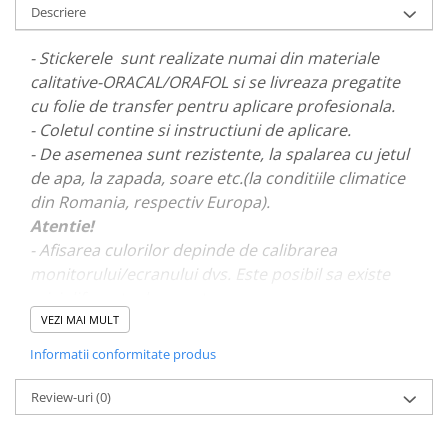
Descriere
PAUL WALKER STICKER
PENTRU FETE
- Stickerele sunt realizate numai din materiale
PRODUSE IN TRENDING
calitative-ORACAL/ORAFOL si se livreaza pregatite
cu folie de transfer pentru aplicare profesionala.
SETURI STICKERE
- Coletul contine si instructiuni de aplicare.
STICKERE CAPAC REZERVOR
- De asemenea sunt rezistente, la spalarea cu jetul
STICKERE CRĂCIUN
de apa, la zapada, soare etc.(la conditiile climatice
STICKERE CU ANIMALE
din Romania, respectiv Europa).
Atentie!
STICKERE GEAM MIC
- Afisarea culorilor depinde de calibrarea
STICKERE JDM
monitorului/ecranului dvs. Este posibil sa existe
STICKERE PENTRU CAPOTA
mici diferente de nuante.
VEZI MAI MULT
STICKERE PENTRU LATERALE
- Pentru stickere personalizate si pentru a vizualiza
Informatii conformitate produs
STICKERE PERSONALIZATE
portofoliul nostru va rugam sa ne contactati
aici!
STICKERE PRAGURI
Review-uri
(0)
STICKERE PRINTATE
STICKERE UTILAJE AGRICOLE