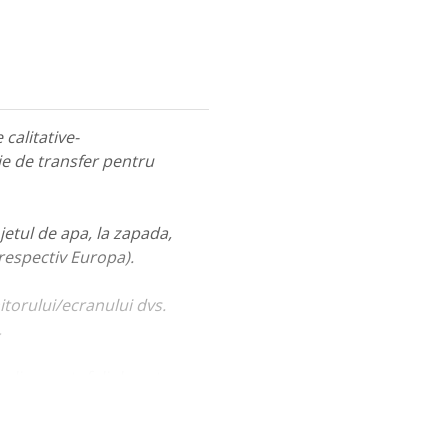
calitative-
ie de transfer pentru
jetul de apa, la zapada,
 respectiv Europa).
itorului/ecranului dvs.
.
ualiza portofoliul nostru