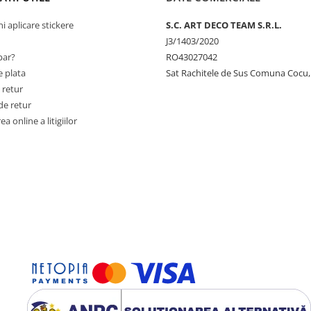
ni aplicare stickere
S.C. ART DECO TEAM S.R.L.
J3/1403/2020
ar?
RO43027042
 plata
Sat Rachitele de Sus Comuna Cocu,
 retur
de retur
a online a litigiilor