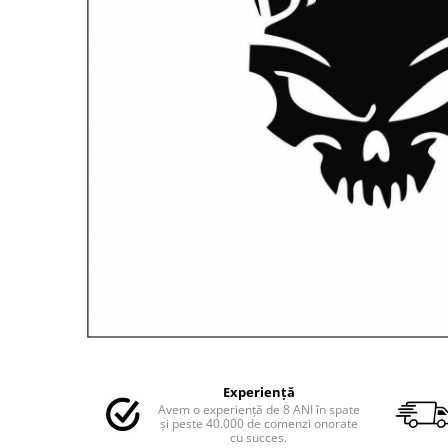
MAZDA
MERCEDES
OPEL
PEUGEOT
RENAULT
SEAT
SKODA
VOLKSWAGEN
VOLVO
STICKERE STALPI
STALPI MARCI AUTO
TOP VANZARI
STICKERE PARBRIZ
STICKERE STALPI SI GEAM MIC
Distribuie
pe
STICKERE CAMUFLAJ
Experiență
Facebook
Avem o experiență de 8 ANI în spate
STICKERE PENTRU FIRME
și peste 40.000 de comenzi onorate
cu succes.