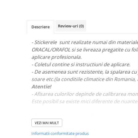
STICKERE MARI
STICKERE CAMIOANE
DAF
Review-uri
(0)
Descriere
IVECO
MAN
- Stickerele sunt realizate numai din materiale 
MERCEDES CAMIOANE
ORACAL/ORAFOL si se livreaza pregatite cu fol
RENAULT CAMIOANE
aplicare profesionala.
VOLVO CAMIOANE
- Coletul contine si instructiuni de aplicare.
STICKERE MOTO/ATV
- De asemenea sunt rezistente, la spalarea cu 
18+ STICKER
soare etc.(la conditiile climatice din Romania,
Atentie!
4X4/OFF ROAD STICKER
- Afisarea culorilor depinde de calibrarea mon
BABY ON BOARD
Este posibil sa existe mici diferente de nuante
CAR AUDIO
DIVERSE
- Pentru stickere personalizate si pentru a viz
va rugam sa ne contactati
aici!
VEZI MAI MULT
DRIFT
Informatii conformitate produs
LOW STICKERS