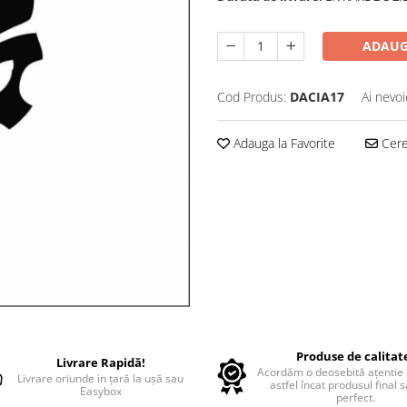
ADAUG
Cod Produs:
DACIA17
Ai nevoi
Adauga la Favorite
Cere 
Produse de calitat
Livrare Rapidă!
Acordăm o deosebită ațentie d
Livrare oriunde in țară la ușă sau
astfel încat produsul final 
Easybox
perfect.