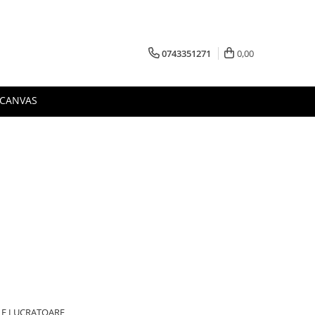
0743351271
0,00
 CANVAS
ILE LUCRATOARE