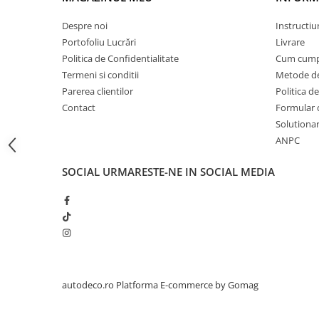
STICKERE PRINTATE
STICKERE UTILAJE AGRICOLE
Despre noi
Instructiu
Portofoliu Lucrări
Livrare
VANATOARE - PESCUIT
Politica de Confidentialitate
Cum cump
STICKERE PERSONALIZATE
Termeni si conditii
Metode de
PRODUSE PERSONALIZATE FIRME
Parerea clientilor
Politica de
CARTI DE VIZITA
Contact
Formular 
Solutionare
ECHIPAMENT DE LUCRU
ANPC
PERSONALIZAT
PLACUTE INFORMATIVE
SOCIAL
URMARESTE-NE IN SOCIAL MEDIA
BANNERE PERSONALIZATE
TRICOURI PERSONALIZATE
TRICOURI MĂRCI AUTO
TRICOURI AUDI
TRICOURI BMW
TRICOURI DACIA
autodeco.ro
Platforma E-commerce by Gomag
TRICOURI FORD