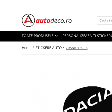
Toate Produsele
STICKERE AUTO
STICKERE MARCI AUTO
TOATE PRODUSELE
PERSONALIZEAZĂ-ȚI STICKER
ALFA ROMEO
Home /
STICKERE AUTO /
AUDI
CRANIU DACIA
BMW
CHEVROLET
CITROEN
DACIA
FIAT
FORD
HONDA
HYUNDAI
KIA