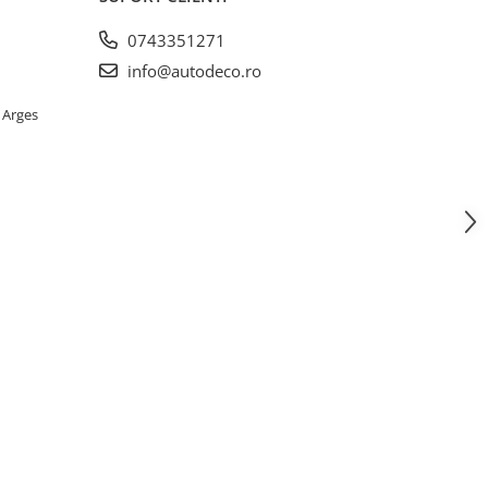
0743351271
info@autodeco.ro
 Arges