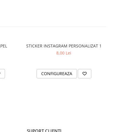
APEL
STICKER INSTAGRAM PERSONALIZAT 1
SET 2 ST
8,00 Lei
CONFIGUREAZA
AD
SUPORT CLIENTI