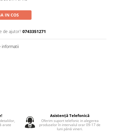
A IN COS
e de ajutor?
0743351271
informatii
e!
Asistență Telefonică
etaliilor,
Oferim suport telefonic in alegerea
să arate
produselor în intervalul orar 09-17 de
luni până vineri.