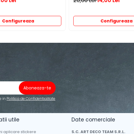
,00 Lei
20,00 Lei
14,00 Lei
Configureaza
Configureaza
e in
Politica de Confidentialitate
tii utile
Date comerciale
ni aplicare stickere
S.C. ART DECO TEAM S.R.L.