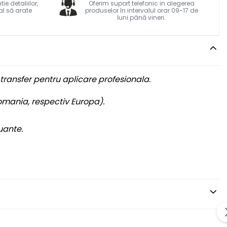
e detaliilor,
Oferim suport telefonic in alegerea
al să arate
produselor în intervalul orar 09-17 de
luni până vineri.
transfer pentru aplicare profesionala.
Romania, respectiv Europa).
uante.