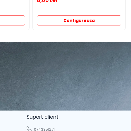
8,00 Lei
Configureaza
Suport clienti
0743351271