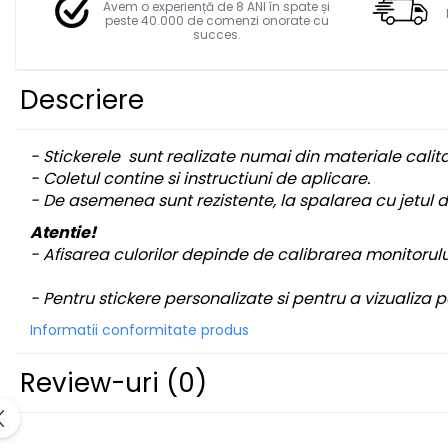
Facebook
STICKERE MARI
Avem o experiență de 8 ANI în spate și
peste 40.000 de comenzi onorate cu
STICKERE CAMIOANE
succes.
DAF
IVECO
Descriere
MAN
MERCEDES CAMIOANE
- Stickerele sunt realizate numai din materiale calit
RENAULT CAMIOANE
- Coletul contine si instructiuni de aplicare.
VOLVO CAMIOANE
- De asemenea sunt rezistente, la spalarea cu jetul d
STICKERE MOTO/ATV
Atentie!
18+ STICKER
- Afisarea culorilor depinde de calibrarea monitorului
4X4/OFF ROAD STICKER
- Pentru stickere personalizate si pentru a vizualiza
BABY ON BOARD
Informatii conformitate produs
CAR AUDIO
DIVERSE
Review-uri
(0)
DRIFT
LOW STICKERS