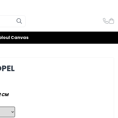
bloul Canvas
OPEL
2 CM