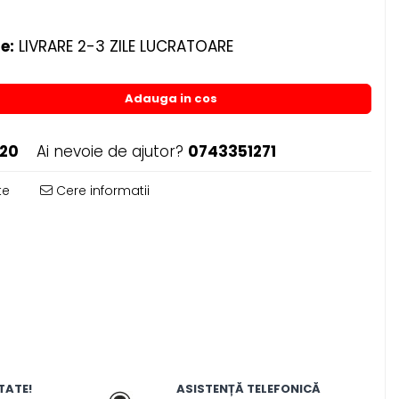
e:
LIVRARE 2-3 ZILE LUCRATOARE
Adauga in cos
120
Ai nevoie de ajutor?
0743351271
te
Cere informatii
TATE!
ASISTENȚĂ TELEFONICĂ