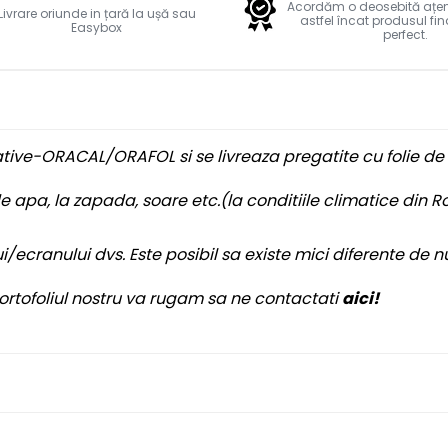
Acordăm o deosebită ațenti
Livrare oriunde in țară la ușă sau
astfel încat produsul fin
Easybox
perfect.
ative-ORACAL/ORAFOL si se livreaza pregatite cu folie de 
e apa, la zapada, soare etc.(la conditiile climatice din 
/ecranului dvs. Este posibil sa existe mici diferente de n
 portofoliul nostru va rugam sa ne contactati
aici!