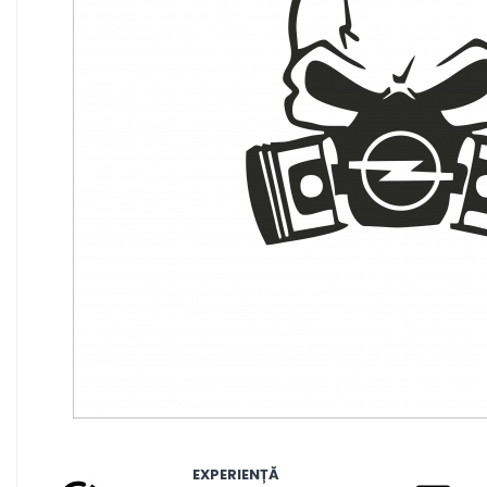
MAZDA
MERCEDES
OPEL
PEUGEOT
RENAULT
SEAT
SKODA
VOLKSWAGEN
VOLVO
STICKERE STALPI
STALPI MARCI AUTO
TOP VANZARI
STICKERE PARBRIZ
STICKERE STALPI SI GEAM MIC
STICKERE CAMUFLAJ
Distribuie
STICKERE PENTRU FIRME
pe
EXPERIENȚĂ