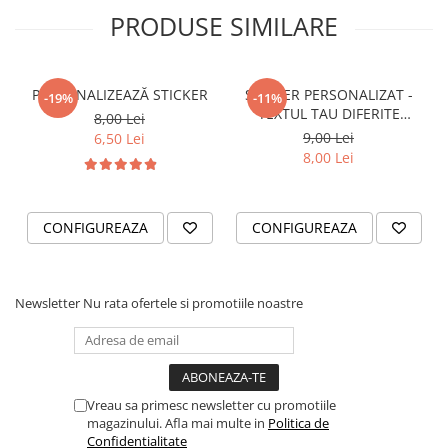
STICKERE PRINTATE
PRODUSE SIMILARE
STICKERE UTILAJE AGRICOLE
VANATOARE - PESCUIT
PERSONALIZEAZĂ STICKER
STICKER PERSONALIZAT -
STICKERE PERSONALIZATE
-19%
-11%
TEXTUL TAU DIFERITE
8,00 Lei
PRODUSE PERSONALIZATE FIRME
FONTURI
9,00 Lei
6,50 Lei
CARTI DE VIZITA
8,00 Lei
ECHIPAMENT DE LUCRU
PERSONALIZAT
CONFIGUREAZA
CONFIGUREAZA
PLACUTE INFORMATIVE
BANNERE PERSONALIZATE
TRICOURI PERSONALIZATE
Newsletter
Nu rata ofertele si promotiile noastre
TRICOURI MĂRCI AUTO
TRICOURI AUDI
TRICOURI BMW
TRICOURI DACIA
Vreau sa primesc newsletter cu promotiile
TRICOURI FORD
magazinului. Afla mai multe in
Politica de
Confidentialitate