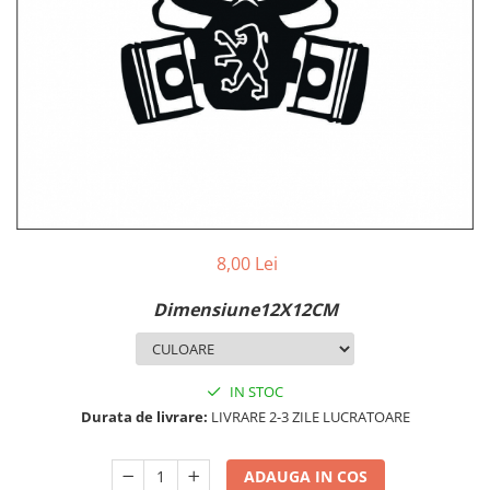
MAZDA
MERCEDES
OPEL
PEUGEOT
RENAULT
SEAT
SKODA
VOLKSWAGEN
VOLVO
STICKERE STALPI
8,00 Lei
STALPI MARCI AUTO
Dimensiune12X12CM
TOP VANZARI
STICKERE PARBRIZ
STICKERE STALPI SI GEAM MIC
IN STOC
Durata de livrare:
LIVRARE 2-3 ZILE LUCRATOARE
STICKERE CAMUFLAJ
STICKERE PENTRU FIRME
ADAUGA IN COS