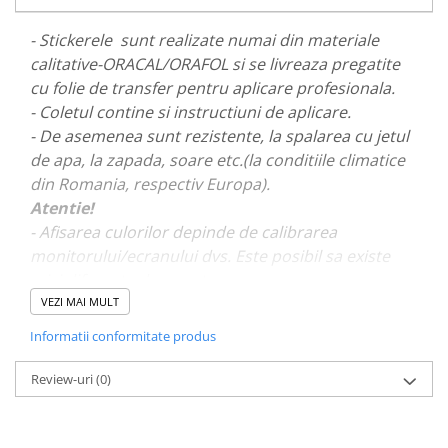
PARASOLARE
- Stickerele sunt realizate numai din materiale
PAUL WALKER STICKER
calitative-ORACAL/ORAFOL si se livreaza pregatite
PENTRU FETE
cu folie de transfer pentru aplicare profesionala.
- Coletul contine si instructiuni de aplicare.
PRODUSE IN TRENDING
- De asemenea sunt rezistente, la spalarea cu jetul
SETURI STICKERE
de apa, la zapada, soare etc.(la conditiile climatice
STICKERE CAPAC REZERVOR
din Romania, respectiv Europa).
STICKERE CRĂCIUN
Atentie!
- Afisarea culorilor depinde de calibrarea
STICKERE CU ANIMALE
monitorului/ecranului dvs. Este posibil sa existe
STICKERE GEAM MIC
mici diferente de nuante.
STICKERE JDM
VEZI MAI MULT
- Pentru stickere personalizate si pentru a vizualiza
STICKERE PENTRU CAPOTA
Informatii conformitate produs
portofoliul nostru va rugam sa ne contactati
aici!
STICKERE PENTRU LATERALE
Review-uri
(0)
STICKERE PERSONALIZATE
STICKERE PRAGURI