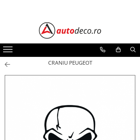
Toate Produsele
STICKERE AUTO
STICKERE MARCI AUTO
ALFA ROMEO
AUDI
CRANIU PEUGEOT
BMW
CHEVROLET
CITROEN
DACIA
FIAT
FORD
HONDA
HYUNDAI
KIA