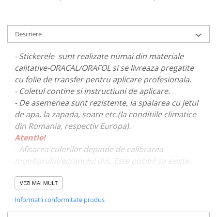
PAUL WALKER STICKER
PENTRU FETE
Descriere
PRODUSE IN TRENDING
SETURI STICKERE
- Stickerele sunt realizate numai din materiale
STICKERE CAPAC REZERVOR
calitative-ORACAL/ORAFOL si se livreaza pregatite
cu folie de transfer pentru aplicare profesionala.
STICKERE CRĂCIUN
- Coletul contine si instructiuni de aplicare.
STICKERE CU ANIMALE
- De asemenea sunt rezistente, la spalarea cu jetul
STICKERE GEAM MIC
de apa, la zapada, soare etc.(la conditiile climatice
din Romania, respectiv Europa).
STICKERE JDM
Atentie!
STICKERE PENTRU CAPOTA
- Afisarea culorilor depinde de calibrarea
STICKERE PENTRU LATERALE
monitorului/ecranului dvs. Este posibil sa existe
mici diferente de nuante.
STICKERE PERSONALIZATE
VEZI MAI MULT
STICKERE PRAGURI
- Pentru stickere personalizate si pentru a vizualiza
Informatii conformitate produs
STICKERE PRINTATE
portofoliul nostru va rugam sa ne contactati
aici!
STICKERE UTILAJE AGRICOLE