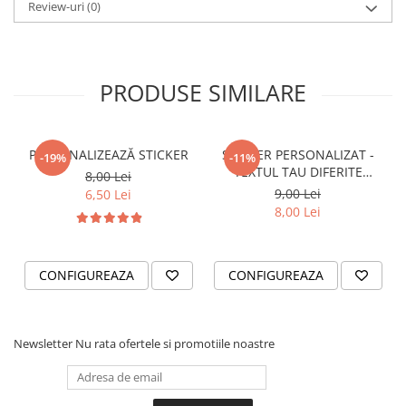
Review-uri
(0)
VANATOARE - PESCUIT
PRODUSE SIMILARE
PERSONALIZEAZĂ STICKER
STICKER PERSONALIZAT -
-19%
-11%
TEXTUL TAU DIFERITE
8,00 Lei
FONTURI
9,00 Lei
6,50 Lei
8,00 Lei
CONFIGUREAZA
CONFIGUREAZA
Newsletter
Nu rata ofertele si promotiile noastre