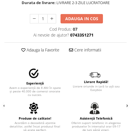
Durata de livrare:
LIVRARE 2-3 ZILE LUCRATOARE
TRICOURI PESCUIT/VANATOARE
DAF
TRICOURI SOFERI SI SOFERITE
IVECO
ADAUGA IN COS
MAN
Cod Produs:
07
MERCEDES CAMIOANE
Ai nevoie de ajutor?
0743351271
RENAULT CAMIOANE
VOLVO CAMIOANE
Adauga la Favorite
Cere informatii
STICKERE MOTO/ATV
18+ STICKER
4X4/OFF ROAD STICKER
BABY ON BOARD
Livrare Rapidă!
Experiență
Livrare oriunde in țară la ușă sau
Avem o experiență de 8 ANI în spate
CAR AUDIO
Easybox
și peste 40.000 de comenzi onorate
cu succes.
DIVERSE
DRIFT
LOW STICKERS
Produse de calitate!
Asistență Telefonică
Acordăm o deosebită ațentie
Oferim suport telefonic in alegerea
PARASOLARE
detaliilor, astfel încat produsul final
produselor în intervalul orar 09-17
să arate perfect.
de luni până vineri.