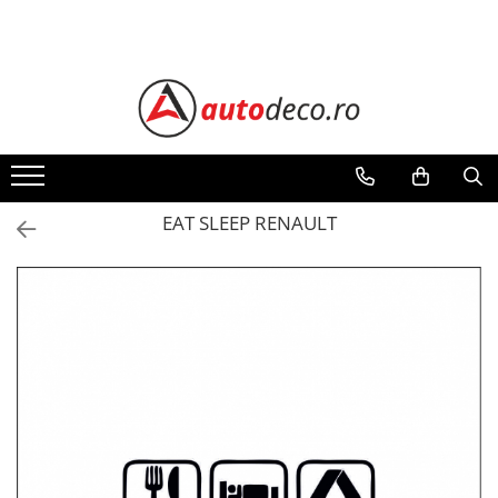
Toate Produsele
STICKERE AUTO
STICKERE MARCI AUTO
ALFA ROMEO
AUDI
EAT SLEEP RENAULT
BMW
CHEVROLET
CITROEN
DACIA
FIAT
FORD
HONDA
HYUNDAI
KIA