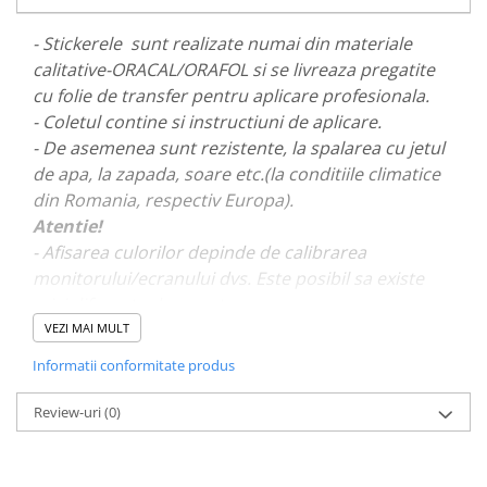
PARASOLARE
- Stickerele sunt realizate numai din materiale
PAUL WALKER STICKER
calitative-ORACAL/ORAFOL si se livreaza pregatite
PENTRU FETE
cu folie de transfer pentru aplicare profesionala.
- Coletul contine si instructiuni de aplicare.
PRODUSE IN TRENDING
- De asemenea sunt rezistente, la spalarea cu jetul
SETURI STICKERE
de apa, la zapada, soare etc.(la conditiile climatice
STICKERE CAPAC REZERVOR
din Romania, respectiv Europa).
STICKERE CRĂCIUN
Atentie!
- Afisarea culorilor depinde de calibrarea
STICKERE CU ANIMALE
monitorului/ecranului dvs. Este posibil sa existe
STICKERE GEAM MIC
mici diferente de nuante.
STICKERE JDM
VEZI MAI MULT
- Pentru stickere personalizate si pentru a vizualiza
STICKERE PENTRU CAPOTA
Informatii conformitate produs
portofoliul nostru va rugam sa ne contactati
aici!
STICKERE PENTRU LATERALE
Review-uri
(0)
STICKERE PERSONALIZATE
STICKERE PRAGURI