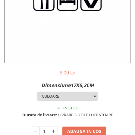
MAZDA
MERCEDES
OPEL
PEUGEOT
RENAULT
SEAT
SKODA
VOLKSWAGEN
VOLVO
STICKERE STALPI
8,00 Lei
STALPI MARCI AUTO
Dimensiune17X5,2CM
TOP VANZARI
STICKERE PARBRIZ
STICKERE STALPI SI GEAM MIC
IN STOC
Durata de livrare:
LIVRARE 2-3 ZILE LUCRATOARE
STICKERE CAMUFLAJ
STICKERE PENTRU FIRME
ADAUGA IN COS