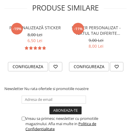
STICKERE PRINTATE
PRODUSE SIMILARE
STICKERE UTILAJE AGRICOLE
VANATOARE - PESCUIT
PERSONALIZEAZĂ STICKER
STICKER PERSONALIZAT -
STICKERE PERSONALIZATE
-19%
-11%
TEXTUL TAU DIFERITE
8,00 Lei
PRODUSE PERSONALIZATE FIRME
FONTURI
9,00 Lei
6,50 Lei
CARTI DE VIZITA
8,00 Lei
ECHIPAMENT DE LUCRU
PERSONALIZAT
CONFIGUREAZA
CONFIGUREAZA
PLACUTE INFORMATIVE
BANNERE PERSONALIZATE
TRICOURI PERSONALIZATE
Newsletter
Nu rata ofertele si promotiile noastre
TRICOURI MĂRCI AUTO
TRICOURI AUDI
TRICOURI BMW
TRICOURI DACIA
Vreau sa primesc newsletter cu promotiile
magazinului. Afla mai multe in
Politica de
TRICOURI FORD
Confidentialitate