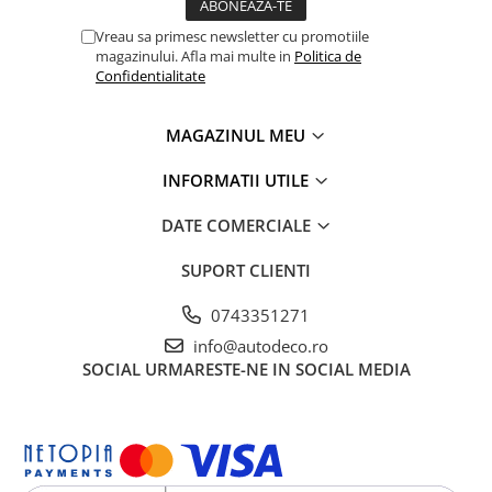
TRICOURI HONDA
TRICOURI MERCEDES
Vreau sa primesc newsletter cu promotiile
magazinului. Afla mai multe in
Politica de
TRICOURI OPEL
Confidentialitate
TRICOURI PEUGEOT
TRICOURI RENAULT
MAGAZINUL MEU
TRICOURI SEAT
TRICOURI SKODA
INFORMATII UTILE
TRICOURI VOLKSWAGEN
DATE COMERCIALE
TRICOURI VOLVO
PENTRU PASIONATII AUTO
SUPORT CLIENTI
TRICOURI AMUZANTE
0743351271
TRICOURI ANIVERSARE
info@autodeco.ro
TRICOURI CU MESAJE
SOCIAL
URMARESTE-NE IN SOCIAL MEDIA
TRICOURI CU PROFESII
TRICOURI CUPLURI/TINERI
CASATORITI
TRICOURI DAMA