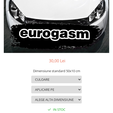
MAZDA
MERCEDES
OPEL
PEUGEOT
RENAULT
SEAT
SKODA
VOLKSWAGEN
VOLVO
STICKERE STALPI
30,00 Lei
STALPI MARCI AUTO
Dimensiune standard 50x10 cm
TOP VANZARI
STICKERE PARBRIZ
STICKERE STALPI SI GEAM MIC
STICKERE CAMUFLAJ
STICKERE PENTRU FIRME
IN STOC