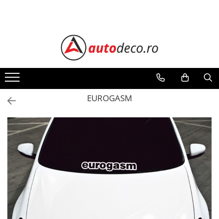
Toate Produsele
STICKERE AUTO
STICKERE MARCI AUTO
ALFA ROMEO
AUDI
EUROGASM
BMW
CHEVROLET
CITROEN
DACIA
FIAT
FORD
HONDA
HYUNDAI
KIA