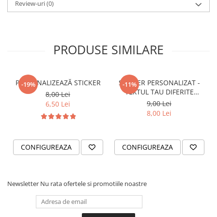
STICKERE PRINTATE
Review-uri
(0)
STICKERE UTILAJE AGRICOLE
VANATOARE - PESCUIT
PRODUSE SIMILARE
STICKERE PERSONALIZATE
PRODUSE PERSONALIZATE FIRME
CARTI DE VIZITA
PERSONALIZEAZĂ STICKER
STICKER PERSONALIZAT -
-19%
-11%
ECHIPAMENT DE LUCRU
TEXTUL TAU DIFERITE
8,00 Lei
PERSONALIZAT
FONTURI
9,00 Lei
6,50 Lei
PLACUTE INFORMATIVE
8,00 Lei
BANNERE PERSONALIZATE
TRICOURI PERSONALIZATE
CONFIGUREAZA
CONFIGUREAZA
TRICOURI MĂRCI AUTO
TRICOURI AUDI
TRICOURI BMW
Newsletter
Nu rata ofertele si promotiile noastre
TRICOURI DACIA
TRICOURI FORD