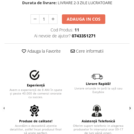
STICKERE MARI
Durata de livrare:
LIVRARE 2-3 ZILE LUCRATOARE
STICKERE CAMIOANE
DAF
ADAUGA IN COS
IVECO
Cod Produs:
11
MAN
Ai nevoie de ajutor?
0743351271
MERCEDES CAMIOANE
RENAULT CAMIOANE
Adauga la Favorite
Cere informatii
VOLVO CAMIOANE
STICKERE MOTO/ATV
18+ STICKER
4X4/OFF ROAD STICKER
Livrare Rapidă!
Experiență
Livrare oriunde in țară la ușă sau
Avem o experiență de 8 ANI în spate
Easybox
BABY ON BOARD
și peste 40.000 de comenzi onorate
cu succes.
CAR AUDIO
DIVERSE
DRIFT
Produse de calitate!
Asistență Telefonică
Acordăm o deosebită ațentie
Oferim suport telefonic in alegerea
detaliilor, astfel încat produsul final
produselor în intervalul orar 09-17
LOW STICKERS
să arate perfect.
de luni până vineri.