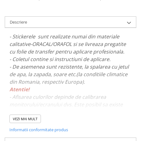
PARASOLARE
PAUL WALKER STICKER
Descriere
PENTRU FETE
PRODUSE IN TRENDING
- Stickerele sunt realizate numai din materiale
calitative-ORACAL/ORAFOL si se livreaza pregatite
SETURI STICKERE
cu folie de transfer pentru aplicare profesionala.
STICKERE CAPAC REZERVOR
- Coletul contine si instructiuni de aplicare.
STICKERE CRĂCIUN
- De asemenea sunt rezistente, la spalarea cu jetul
de apa, la zapada, soare etc.(la conditiile climatice
STICKERE CU ANIMALE
din Romania, respectiv Europa).
STICKERE GEAM MIC
Atentie!
STICKERE JDM
- Afisarea culorilor depinde de calibrarea
STICKERE PENTRU CAPOTA
monitorului/ecranului dvs. Este posibil sa existe
mici diferente de nuante.
STICKERE PENTRU LATERALE
VEZI MAI MULT
STICKERE PERSONALIZATE
- Pentru stickere personalizate si pentru a vizualiza
Informatii conformitate produs
STICKERE PRAGURI
portofoliul nostru va rugam sa ne contactati
aici!