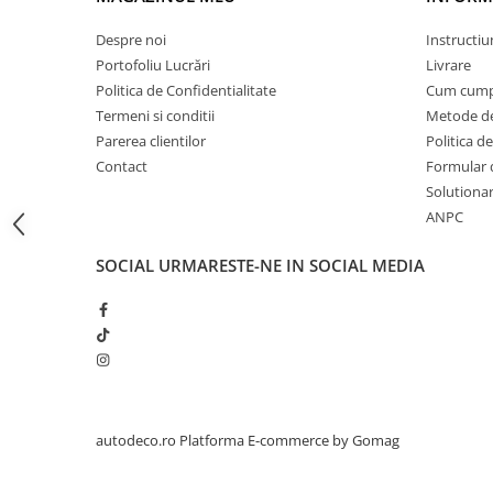
STICKERE PRINTATE
STICKERE UTILAJE AGRICOLE
Despre noi
Instructiu
Portofoliu Lucrări
Livrare
VANATOARE - PESCUIT
Politica de Confidentialitate
Cum cump
STICKERE PERSONALIZATE
Termeni si conditii
Metode de
PRODUSE PERSONALIZATE FIRME
Parerea clientilor
Politica de
CARTI DE VIZITA
Contact
Formular 
Solutionare
ECHIPAMENT DE LUCRU
ANPC
PERSONALIZAT
PLACUTE INFORMATIVE
SOCIAL
URMARESTE-NE IN SOCIAL MEDIA
BANNERE PERSONALIZATE
TRICOURI PERSONALIZATE
TRICOURI MĂRCI AUTO
TRICOURI AUDI
TRICOURI BMW
TRICOURI DACIA
autodeco.ro
Platforma E-commerce by Gomag
TRICOURI FORD