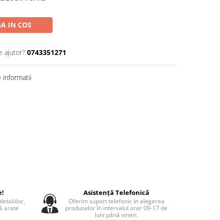
A IN COS
e ajutor?
0743351271
informatii
e!
Asistență Telefonică
etaliilor,
Oferim suport telefonic in alegerea
să arate
produselor în intervalul orar 09-17 de
luni până vineri.