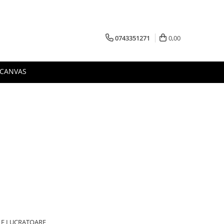
0743351271
0,00
 CANVAS
ILE LUCRATOARE