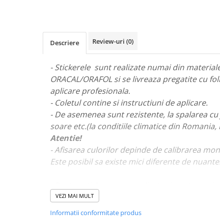
STICKERE MARI
STICKERE CAMIOANE
DAF
Review-uri
(0)
Descriere
IVECO
MAN
- Stickerele sunt realizate numai din materiale 
MERCEDES CAMIOANE
ORACAL/ORAFOL si se livreaza pregatite cu fol
RENAULT CAMIOANE
aplicare profesionala.
VOLVO CAMIOANE
- Coletul contine si instructiuni de aplicare.
STICKERE MOTO/ATV
- De asemenea sunt rezistente, la spalarea cu 
18+ STICKER
soare etc.(la conditiile climatice din Romania,
Atentie!
4X4/OFF ROAD STICKER
- Afisarea culorilor depinde de calibrarea mon
BABY ON BOARD
Este posibil sa existe mici diferente de nuante
CAR AUDIO
DIVERSE
- Pentru stickere personalizate si pentru a viz
va rugam sa ne contactati
aici!
VEZI MAI MULT
DRIFT
Informatii conformitate produs
LOW STICKERS