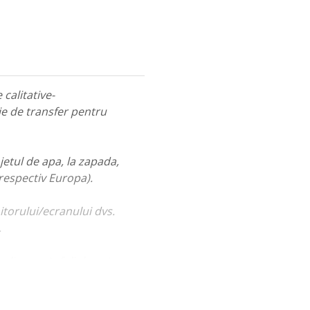
calitative-
ie de transfer pentru
jetul de apa, la zapada,
 respectiv Europa).
itorului/ecranului dvs.
.
ualiza portofoliul nostru