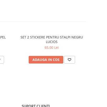
APEL
SET 2 STICKERE PENTRU STALPI NEGRU
STICKER 
LUCIOS
65,00 Lei
ADAUGA IN COS
C
SUPORT CLIENTI