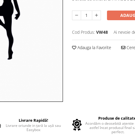
ADAUG
Cod Produs:
VW48
Ai nevoie d
Adauga la Favorite
Cere 
Produse de calitat
Livrare Rapidă!
Acordăm o deosebită ațentie d
Livrare oriunde in țară la ușă sau
astfel încat produsul final 
Easybox
perfect.