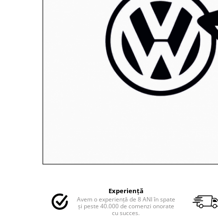
MAZDA
MERCEDES
OPEL
PEUGEOT
RENAULT
SEAT
SKODA
VOLKSWAGEN
VOLVO
STICKERE STALPI
STALPI MARCI AUTO
TOP VANZARI
STICKERE PARBRIZ
STICKERE STALPI SI GEAM MIC
Distribuie
pe
STICKERE CAMUFLAJ
Experiență
Facebook
Avem o experiență de 8 ANI în spate
STICKERE PENTRU FIRME
și peste 40.000 de comenzi onorate
cu succes.