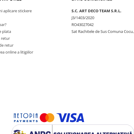
ni aplicare stickere
S.C. ART DECO TEAM S.R.L.
J3/1403/2020
ar?
RO43027042
 plata
Sat Rachitele de Sus Comuna Cocu,
 retur
de retur
a online a litigiilor