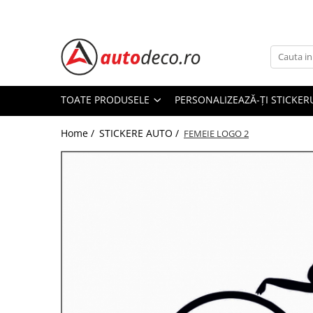
Toate Produsele
STICKERE AUTO
STICKERE MARCI AUTO
TOATE PRODUSELE
PERSONALIZEAZĂ-ȚI STICKER
ALFA ROMEO
Home /
STICKERE AUTO /
AUDI
FEMEIE LOGO 2
BMW
CHEVROLET
CITROEN
DACIA
FIAT
FORD
HONDA
HYUNDAI
KIA