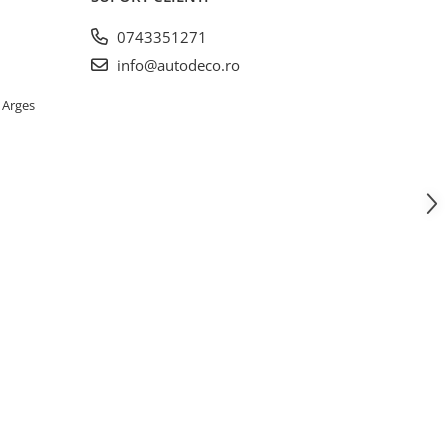
0743351271
info@autodeco.ro
 Arges