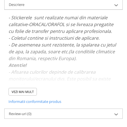
Descriere
PARASOLARE
PAUL WALKER STICKER
- Stickerele sunt realizate numai din materiale
PENTRU FETE
calitative-ORACAL/ORAFOL si se livreaza pregatite
cu folie de transfer pentru aplicare profesionala.
PRODUSE IN TRENDING
- Coletul contine si instructiuni de aplicare.
SETURI STICKERE
- De asemenea sunt rezistente, la spalarea cu jetul
STICKERE CAPAC REZERVOR
de apa, la zapada, soare etc.(la conditiile climatice
din Romania, respectiv Europa).
STICKERE CRĂCIUN
Atentie!
STICKERE CU ANIMALE
- Afisarea culorilor depinde de calibrarea
STICKERE GEAM MIC
monitorului/ecranului dvs. Este posibil sa existe
STICKERE JDM
mici diferente de nuante.
VEZI MAI MULT
STICKERE PENTRU CAPOTA
- Pentru stickere personalizate si pentru a vizualiza
Informatii conformitate produs
STICKERE PENTRU LATERALE
portofoliul nostru va rugam sa ne contactati
aici!
STICKERE PERSONALIZATE
Review-uri
(0)
STICKERE PRAGURI