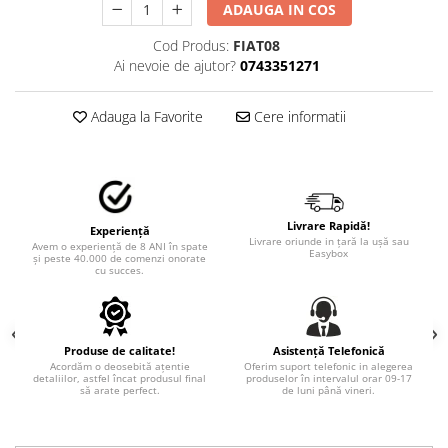
STICKERE MARI
ADAUGA IN COS
STICKERE CAMIOANE
Cod Produs:
FIAT08
DAF
Ai nevoie de ajutor?
0743351271
IVECO
MAN
Adauga la Favorite
Cere informatii
MERCEDES CAMIOANE
RENAULT CAMIOANE
VOLVO CAMIOANE
STICKERE MOTO/ATV
Livrare Rapidă!
Experiență
Livrare oriunde in țară la ușă sau
Avem o experiență de 8 ANI în spate
18+ STICKER
Easybox
și peste 40.000 de comenzi onorate
cu succes.
4X4/OFF ROAD STICKER
BABY ON BOARD
CAR AUDIO
Produse de calitate!
Asistență Telefonică
Acordăm o deosebită ațentie
Oferim suport telefonic in alegerea
DIVERSE
detaliilor, astfel încat produsul final
produselor în intervalul orar 09-17
să arate perfect.
de luni până vineri.
DRIFT
LOW STICKERS