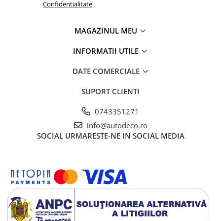
TRICOURI HONDA
Confidentialitate
TRICOURI MERCEDES
TRICOURI OPEL
MAGAZINUL MEU
TRICOURI PEUGEOT
INFORMATII UTILE
TRICOURI RENAULT
TRICOURI SEAT
DATE COMERCIALE
TRICOURI SKODA
TRICOURI VOLKSWAGEN
SUPORT CLIENTI
TRICOURI VOLVO
0743351271
PENTRU PASIONATII AUTO
info@autodeco.ro
TRICOURI AMUZANTE
SOCIAL
URMARESTE-NE IN SOCIAL MEDIA
TRICOURI ANIVERSARE
TRICOURI CU MESAJE
TRICOURI CU PROFESII
TRICOURI CUPLURI/TINERI
CASATORITI
TRICOURI DAMA