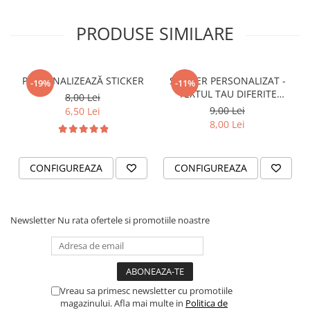
STICKERE PRINTATE
STICKERE UTILAJE AGRICOLE
PRODUSE SIMILARE
VANATOARE - PESCUIT
STICKERE PERSONALIZATE
PERSONALIZEAZĂ STICKER
STICKER PERSONALIZAT -
-19%
-11%
PRODUSE PERSONALIZATE FIRME
TEXTUL TAU DIFERITE
8,00 Lei
CARTI DE VIZITA
FONTURI
9,00 Lei
6,50 Lei
8,00 Lei
ECHIPAMENT DE LUCRU
PERSONALIZAT
PLACUTE INFORMATIVE
CONFIGUREAZA
CONFIGUREAZA
BANNERE PERSONALIZATE
TRICOURI PERSONALIZATE
TRICOURI MĂRCI AUTO
Newsletter
Nu rata ofertele si promotiile noastre
TRICOURI AUDI
TRICOURI BMW
TRICOURI DACIA
Vreau sa primesc newsletter cu promotiile
TRICOURI FORD
magazinului. Afla mai multe in
Politica de