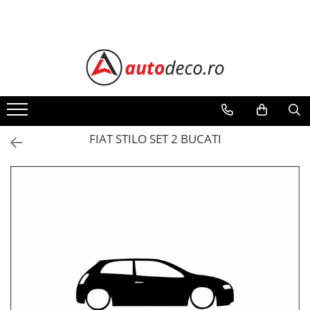
Toate Produsele
STICKERE AUTO
STICKERE MARCI AUTO
ALFA ROMEO
AUDI
FIAT STILO SET 2 BUCATI
BMW
CHEVROLET
CITROEN
DACIA
FIAT
FORD
HONDA
HYUNDAI
KIA