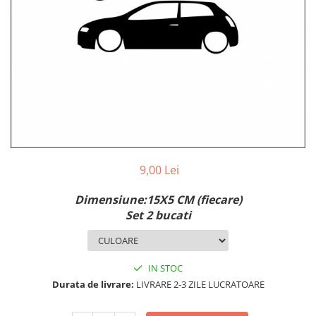
MAZDA
MERCEDES
OPEL
PEUGEOT
RENAULT
SEAT
SKODA
VOLKSWAGEN
VOLVO
STICKERE STALPI
9,00 Lei
STALPI MARCI AUTO
Dimensiune:15X5 CM (fiecare)
TOP VANZARI
Set 2 bucati
STICKERE PARBRIZ
STICKERE STALPI SI GEAM MIC
IN STOC
STICKERE CAMUFLAJ
Durata de livrare:
LIVRARE 2-3 ZILE LUCRATOARE
STICKERE PENTRU FIRME