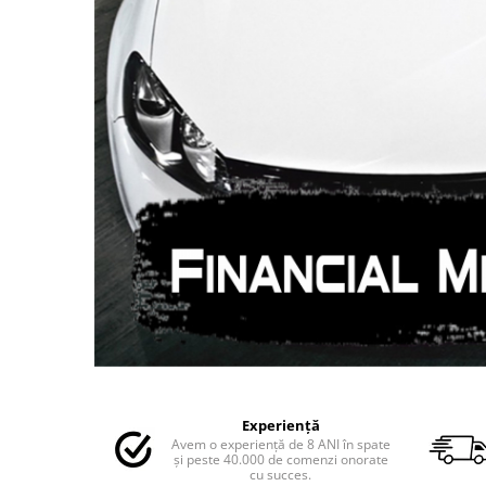
MAZDA
MERCEDES
OPEL
PEUGEOT
RENAULT
SEAT
SKODA
VOLKSWAGEN
VOLVO
STICKERE STALPI
STALPI MARCI AUTO
TOP VANZARI
STICKERE PARBRIZ
STICKERE STALPI SI GEAM MIC
Distribuie
pe
STICKERE CAMUFLAJ
Experiență
Facebook
Avem o experiență de 8 ANI în spate
STICKERE PENTRU FIRME
și peste 40.000 de comenzi onorate
cu succes.