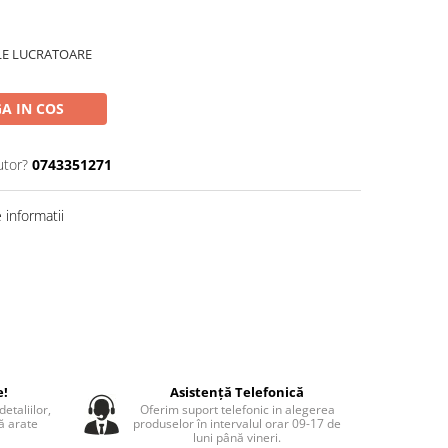
ILE LUCRATOARE
A IN COS
utor?
0743351271
informatii
e!
Asistență Telefonică
etaliilor,
Oferim suport telefonic in alegerea
să arate
produselor în intervalul orar 09-17 de
luni până vineri.