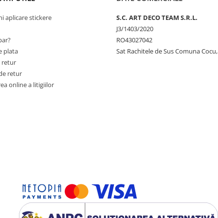
ni aplicare stickere
S.C. ART DECO TEAM S.R.L.
J3/1403/2020
ar?
RO43027042
 plata
Sat Rachitele de Sus Comuna Cocu,
 retur
de retur
a online a litigiilor