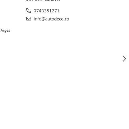
0743351271
info@autodeco.ro
 Arges