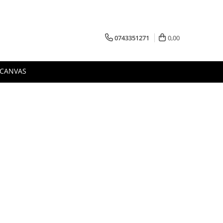
0743351271
0,00
 CANVAS