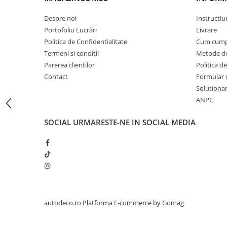
STICKERE PRINTATE
STICKERE UTILAJE AGRICOLE
Despre noi
Instructiu
Portofoliu Lucrări
Livrare
VANATOARE - PESCUIT
Politica de Confidentialitate
Cum cump
STICKERE PERSONALIZATE
Termeni si conditii
Metode de
PRODUSE PERSONALIZATE FIRME
Parerea clientilor
Politica de
CARTI DE VIZITA
Contact
Formular 
Solutionare
ECHIPAMENT DE LUCRU
ANPC
PERSONALIZAT
PLACUTE INFORMATIVE
SOCIAL
URMARESTE-NE IN SOCIAL MEDIA
BANNERE PERSONALIZATE
TRICOURI PERSONALIZATE
TRICOURI MĂRCI AUTO
TRICOURI AUDI
TRICOURI BMW
TRICOURI DACIA
autodeco.ro
Platforma E-commerce by Gomag
TRICOURI FORD