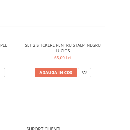
APEL
SET 2 STICKERE PENTRU STALPI NEGRU
STICKER 
LUCIOS
65,00 Lei
ADAUGA IN COS
C
SUPORT CLIENTI