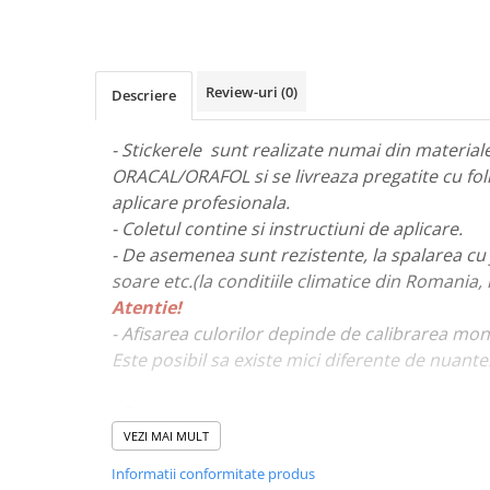
STICKERE MARI
STICKERE CAMIOANE
DAF
Review-uri
(0)
Descriere
IVECO
MAN
- Stickerele sunt realizate numai din materiale 
MERCEDES CAMIOANE
ORACAL/ORAFOL si se livreaza pregatite cu fol
RENAULT CAMIOANE
aplicare profesionala.
VOLVO CAMIOANE
- Coletul contine si instructiuni de aplicare.
STICKERE MOTO/ATV
- De asemenea sunt rezistente, la spalarea cu 
18+ STICKER
soare etc.(la conditiile climatice din Romania,
Atentie!
4X4/OFF ROAD STICKER
- Afisarea culorilor depinde de calibrarea mon
BABY ON BOARD
Este posibil sa existe mici diferente de nuante
CAR AUDIO
DIVERSE
- Pentru stickere personalizate si pentru a viz
va rugam sa ne contactati
aici!
VEZI MAI MULT
DRIFT
Informatii conformitate produs
LOW STICKERS