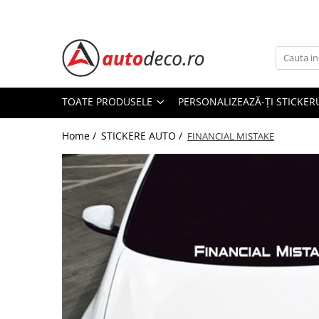
Toate Produsele
STICKERE AUTO
STICKERE MARCI AUTO
TOATE PRODUSELE
PERSONALIZEAZĂ-ȚI STICKER
ALFA ROMEO
Home /
STICKERE AUTO /
AUDI
FINANCIAL MISTAKE
BMW
CHEVROLET
CITROEN
DACIA
FIAT
FORD
HONDA
HYUNDAI
KIA