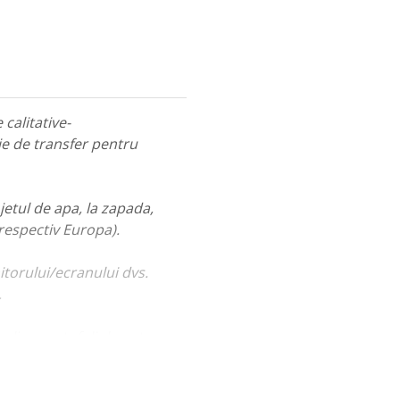
calitative-
ie de transfer pentru
jetul de apa, la zapada,
 respectiv Europa).
itorului/ecranului dvs.
.
ualiza portofoliul nostru