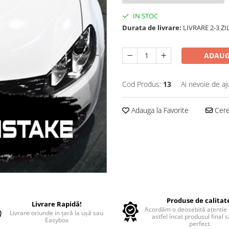
IN STOC
Durata de livrare:
LIVRARE 2-3 Z
ADAUG
Cod Produs:
13
Ai nevoie de aj
Adauga la Favorite
Cere 
Produse de calitat
Livrare Rapidă!
Acordăm o deosebită ațentie d
Livrare oriunde in țară la ușă sau
astfel încat produsul final 
Easybox
perfect.