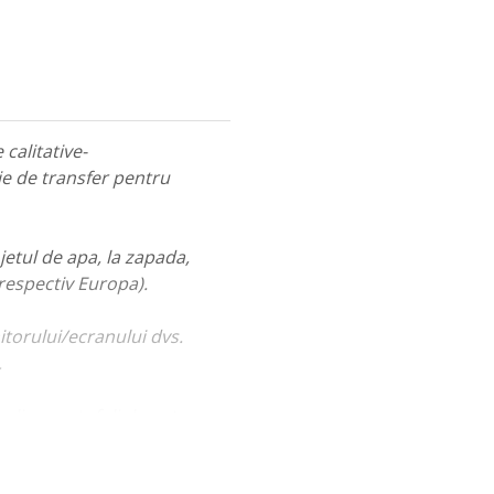
calitative-
ie de transfer pentru
jetul de apa, la zapada,
 respectiv Europa).
itorului/ecranului dvs.
.
ualiza portofoliul nostru