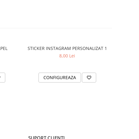
APEL
STICKER INSTAGRAM PERSONALIZAT 1
SET 2 ST
8,00 Lei
CONFIGUREAZA
AD
SUPORT CLIENTI