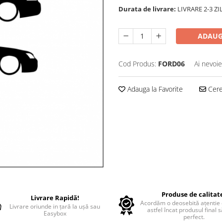
Durata de livrare:
LIVRARE 2-3 Z
ADAUG
Cod Produs:
FORD06
Ai nevoie
Adauga la Favorite
Cere 
Produse de calitat
Livrare Rapidă!
Acordăm o deosebită ațentie d
Livrare oriunde in țară la ușă sau
astfel încat produsul final 
Easybox
perfect.