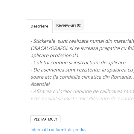
STICKERE MARI
STICKERE CAMIOANE
DAF
Review-uri
(0)
Descriere
IVECO
MAN
- Stickerele sunt realizate numai din materiale 
MERCEDES CAMIOANE
ORACAL/ORAFOL si se livreaza pregatite cu fol
RENAULT CAMIOANE
aplicare profesionala.
VOLVO CAMIOANE
- Coletul contine si instructiuni de aplicare.
STICKERE MOTO/ATV
- De asemenea sunt rezistente, la spalarea cu 
18+ STICKER
soare etc.(la conditiile climatice din Romania,
Atentie!
4X4/OFF ROAD STICKER
- Afisarea culorilor depinde de calibrarea mon
BABY ON BOARD
Este posibil sa existe mici diferente de nuante
CAR AUDIO
DIVERSE
- Pentru stickere personalizate si pentru a viz
va rugam sa ne contactati
aici!
VEZI MAI MULT
DRIFT
Informatii conformitate produs
LOW STICKERS