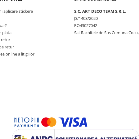
ni aplicare stickere
S.C. ART DECO TEAM S.R.L.
J3/1403/2020
ar?
RO43027042
 plata
Sat Rachitele de Sus Comuna Cocu,
 retur
de retur
a online a litigiilor