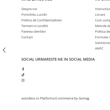
STICKERE PRINTATE
STICKERE UTILAJE AGRICOLE
Despre noi
Instructiu
Portofoliu Lucrări
Livrare
VANATOARE - PESCUIT
Politica de Confidentialitate
Cum cump
STICKERE PERSONALIZATE
Termeni si conditii
Metode de
PRODUSE PERSONALIZATE FIRME
Parerea clientilor
Politica de
CARTI DE VIZITA
Contact
Formular 
Solutionare
ECHIPAMENT DE LUCRU
ANPC
PERSONALIZAT
PLACUTE INFORMATIVE
SOCIAL
URMARESTE-NE IN SOCIAL MEDIA
BANNERE PERSONALIZATE
TRICOURI PERSONALIZATE
TRICOURI MĂRCI AUTO
TRICOURI AUDI
TRICOURI BMW
TRICOURI DACIA
autodeco.ro
Platforma E-commerce by Gomag
TRICOURI FORD