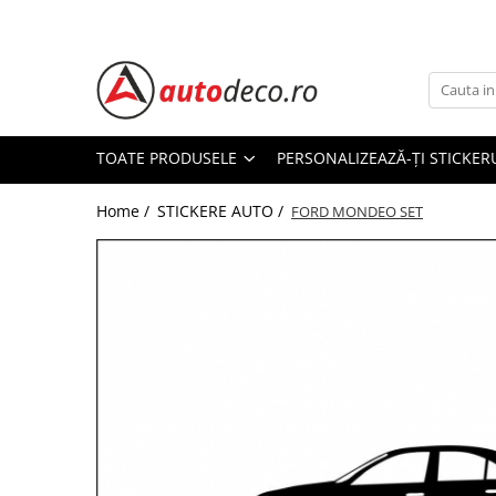
Toate Produsele
STICKERE AUTO
STICKERE MARCI AUTO
TOATE PRODUSELE
PERSONALIZEAZĂ-ȚI STICKER
ALFA ROMEO
Home /
STICKERE AUTO /
AUDI
FORD MONDEO SET
BMW
CHEVROLET
CITROEN
DACIA
FIAT
FORD
HONDA
HYUNDAI
KIA