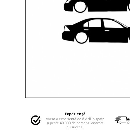
MAZDA
MERCEDES
OPEL
PEUGEOT
RENAULT
SEAT
SKODA
VOLKSWAGEN
VOLVO
STICKERE STALPI
STALPI MARCI AUTO
TOP VANZARI
STICKERE PARBRIZ
STICKERE STALPI SI GEAM MIC
Distribuie
pe
STICKERE CAMUFLAJ
Experiență
Facebook
Avem o experiență de 8 ANI în spate
STICKERE PENTRU FIRME
și peste 40.000 de comenzi onorate
cu succes.