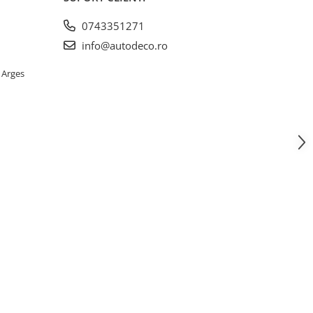
0743351271
info@autodeco.ro
 Arges