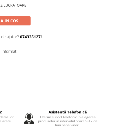
ILE LUCRATOARE
A IN COS
 de ajutor?
0743351271
informatii
e!
Asistență Telefonică
etaliilor,
Oferim suport telefonic in alegerea
să arate
produselor în intervalul orar 09-17 de
luni până vineri.