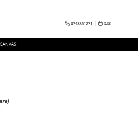
0743351271
0,00
 CANVAS
are)