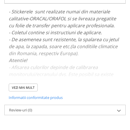
PARASOLARE
- Stickerele sunt realizate numai din materiale
PAUL WALKER STICKER
calitative-ORACAL/ORAFOL si se livreaza pregatite
PENTRU FETE
cu folie de transfer pentru aplicare profesionala.
- Coletul contine si instructiuni de aplicare.
PRODUSE IN TRENDING
- De asemenea sunt rezistente, la spalarea cu jetul
SETURI STICKERE
de apa, la zapada, soare etc.(la conditiile climatice
STICKERE CAPAC REZERVOR
din Romania, respectiv Europa).
STICKERE CRĂCIUN
Atentie!
- Afisarea culorilor depinde de calibrarea
STICKERE CU ANIMALE
monitorului/ecranului dvs. Este posibil sa existe
STICKERE GEAM MIC
mici diferente de nuante.
STICKERE JDM
VEZI MAI MULT
- Pentru stickere personalizate si pentru a vizualiza
STICKERE PENTRU CAPOTA
Informatii conformitate produs
portofoliul nostru va rugam sa ne contactati
aici!
STICKERE PENTRU LATERALE
Review-uri
(0)
STICKERE PERSONALIZATE
STICKERE PRAGURI