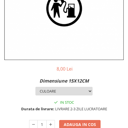
MAZDA
MERCEDES
OPEL
PEUGEOT
RENAULT
SEAT
SKODA
VOLKSWAGEN
VOLVO
STICKERE STALPI
8,00 Lei
STALPI MARCI AUTO
Dimensiune 15X12CM
TOP VANZARI
STICKERE PARBRIZ
STICKERE STALPI SI GEAM MIC
IN STOC
Durata de livrare:
LIVRARE 2-3 ZILE LUCRATOARE
STICKERE CAMUFLAJ
STICKERE PENTRU FIRME
ADAUGA IN COS