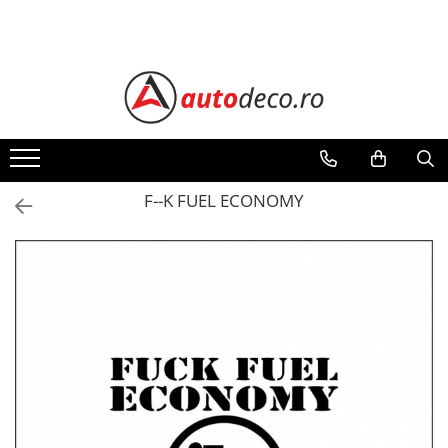
Toate Produsele
STICKERE AUTO
STICKERE MARCI AUTO
ALFA ROMEO
AUDI
F--K FUEL ECONOMY
BMW
CHEVROLET
CITROEN
DACIA
FIAT
FORD
HONDA
HYUNDAI
KIA