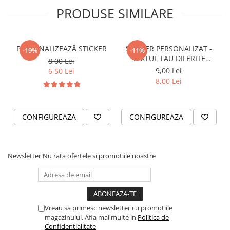
STICKERE PRINTATE
PRODUSE SIMILARE
STICKERE UTILAJE AGRICOLE
VANATOARE - PESCUIT
PERSONALIZEAZĂ STICKER
STICKER PERSONALIZAT -
STICKERE PERSONALIZATE
-19%
-11%
TEXTUL TAU DIFERITE
8,00 Lei
PRODUSE PERSONALIZATE FIRME
FONTURI
9,00 Lei
6,50 Lei
CARTI DE VIZITA
8,00 Lei
ECHIPAMENT DE LUCRU
PERSONALIZAT
CONFIGUREAZA
CONFIGUREAZA
PLACUTE INFORMATIVE
BANNERE PERSONALIZATE
TRICOURI PERSONALIZATE
Newsletter
Nu rata ofertele si promotiile noastre
TRICOURI MĂRCI AUTO
TRICOURI AUDI
TRICOURI BMW
TRICOURI DACIA
Vreau sa primesc newsletter cu promotiile
magazinului. Afla mai multe in
Politica de
TRICOURI FORD
Confidentialitate