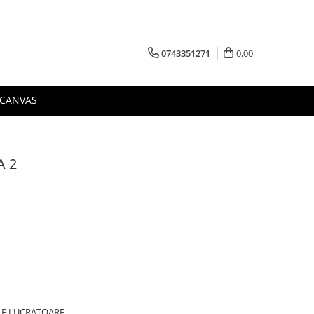
0743351271
0,00
 CANVAS
A 2
ILE LUCRATOARE