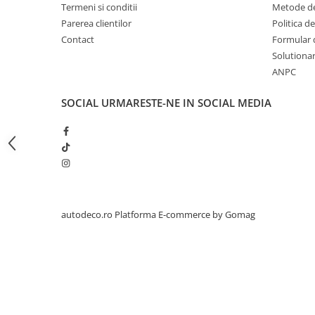
STICKERE PRINTATE
Termeni si conditii
Metode de
Parerea clientilor
Politica de
STICKERE UTILAJE AGRICOLE
Contact
Formular 
VANATOARE - PESCUIT
Solutionare
STICKERE PERSONALIZATE
ANPC
PRODUSE PERSONALIZATE FIRME
SOCIAL
URMARESTE-NE IN SOCIAL MEDIA
CARTI DE VIZITA
ECHIPAMENT DE LUCRU
PERSONALIZAT
PLACUTE INFORMATIVE
BANNERE PERSONALIZATE
TRICOURI PERSONALIZATE
autodeco.ro
Platforma E-commerce by Gomag
TRICOURI MĂRCI AUTO
TRICOURI AUDI
TRICOURI BMW
TRICOURI DACIA
TRICOURI FORD