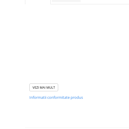
STICKERE MARI
STICKERE CAMIOANE
DAF
IVECO
MAN
MERCEDES CAMIOANE
RENAULT CAMIOANE
VOLVO CAMIOANE
STICKERE MOTO/ATV
18+ STICKER
4X4/OFF ROAD STICKER
VEZI MAI MULT
BABY ON BOARD
Informatii conformitate produs
CAR AUDIO
DIVERSE
DRIFT
LOW STICKERS