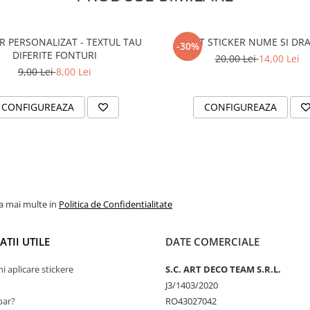
R PERSONALIZAT - TEXTUL TAU
SET STICKER NUME SI DR
-30%
calitative-
DIFERITE FONTURI
20,00 Lei
14,00 Lei
ie de transfer pentru
9,00 Lei
8,00 Lei
CONFIGUREAZA
CONFIGUREAZA
jetul de apa, la zapada,
 respectiv Europa).
itorului/ecranului dvs.
.
la mai multe in
Politica de Confidentialitate
ualiza portofoliul nostru
TII UTILE
DATE COMERCIALE
ni aplicare stickere
S.C. ART DECO TEAM S.R.L.
J3/1403/2020
ar?
RO43027042