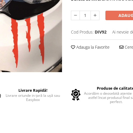
ADAUG
Cod Produs:
DIV92
Ai nevoie d
Adauga la Favorite
Cere 
Produse de calitat
Livrare Rapidă!
Acordăm o deosebită ațentie d
Livrare oriunde in țară la ușă sau
astfel încat produsul final 
Easybox
perfect.