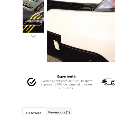
MAZDA
MERCEDES
OPEL
PEUGEOT
RENAULT
SEAT
SKODA
VOLKSWAGEN
VOLVO
STICKERE STALPI
Distribuie
STALPI MARCI AUTO
pe
TOP VANZARI
Experiență
Facebook
Avem o experiență de 8 ANI în spate
STICKERE PARBRIZ
și peste 40.000 de comenzi onorate
cu succes.
STICKERE STALPI SI GEAM MIC
STICKERE CAMUFLAJ
STICKERE PENTRU FIRME
Review-uri
(1)
Descriere