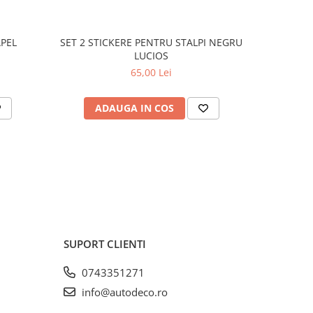
APEL
SET 2 STICKERE PENTRU STALPI NEGRU
STICKER 
LUCIOS
65,00 Lei
ADAUGA IN COS
C
SUPORT CLIENTI
0743351271
info@autodeco.ro