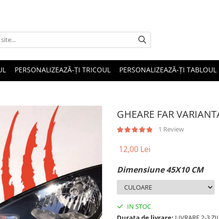
UL
PERSONALIZEAZĂ-ȚI TRICOUL
PERSONALIZEAZĂ-ȚI TABLOUL
GHEARE FAR VARIANT
1 Review
12,00 Lei
Dimensiune 45X10 CM
IN STOC
Durata de livrare:
LIVRARE 2-3 Z