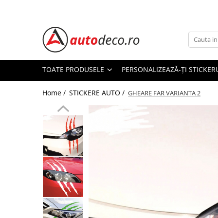
Toate Produsele
STICKERE AUTO
STICKERE MARCI AUTO
TOATE PRODUSELE
PERSONALIZEAZĂ-ȚI STICKER
ALFA ROMEO
Home /
STICKERE AUTO /
AUDI
GHEARE FAR VARIANTA 2
BMW
CHEVROLET
CITROEN
DACIA
FIAT
FORD
HONDA
HYUNDAI
KIA