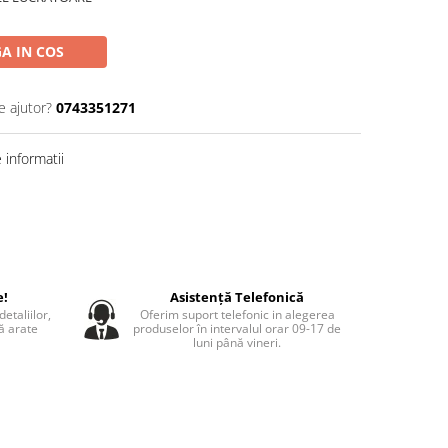
A IN COS
e ajutor?
0743351271
informatii
e!
Asistență Telefonică
etaliilor,
Oferim suport telefonic in alegerea
să arate
produselor în intervalul orar 09-17 de
luni până vineri.