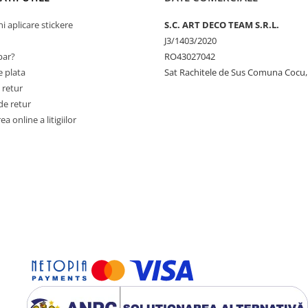
ni aplicare stickere
S.C. ART DECO TEAM S.R.L.
J3/1403/2020
ar?
RO43027042
 plata
Sat Rachitele de Sus Comuna Cocu,
 retur
de retur
a online a litigiilor