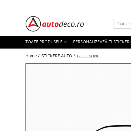
Toate Produsele
STICKERE AUTO
STICKERE MARCI AUTO
TOATE PRODUSELE
PERSONALIZEAZĂ-ȚI STICKER
ALFA ROMEO
Home /
STICKERE AUTO /
AUDI
GOLF R-LINE
BMW
CHEVROLET
CITROEN
DACIA
FIAT
FORD
HONDA
HYUNDAI
KIA