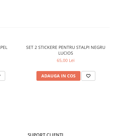
APEL
SET 2 STICKERE PENTRU STALPI NEGRU
STICKER 
LUCIOS
65,00 Lei
ADAUGA IN COS
C
SUPORT CLIENTI