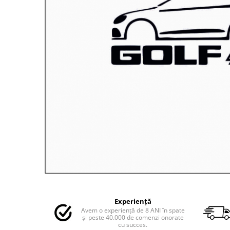
MAZDA
MERCEDES
OPEL
PEUGEOT
RENAULT
SEAT
SKODA
VOLKSWAGEN
VOLVO
STICKERE STALPI
STALPI MARCI AUTO
TOP VANZARI
STICKERE PARBRIZ
STICKERE STALPI SI GEAM MIC
Distribuie
pe
STICKERE CAMUFLAJ
Experiență
Facebook
Avem o experiență de 8 ANI în spate
STICKERE PENTRU FIRME
și peste 40.000 de comenzi onorate
cu succes.