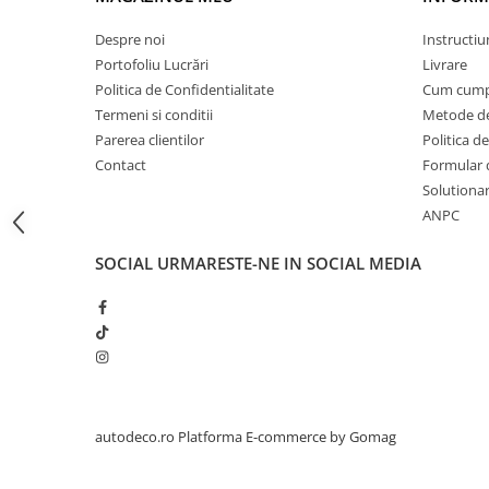
STICKERE PRINTATE
STICKERE UTILAJE AGRICOLE
Despre noi
Instructiu
Portofoliu Lucrări
Livrare
VANATOARE - PESCUIT
Politica de Confidentialitate
Cum cump
STICKERE PERSONALIZATE
Termeni si conditii
Metode de
PRODUSE PERSONALIZATE FIRME
Parerea clientilor
Politica de
CARTI DE VIZITA
Contact
Formular 
Solutionare
ECHIPAMENT DE LUCRU
ANPC
PERSONALIZAT
PLACUTE INFORMATIVE
SOCIAL
URMARESTE-NE IN SOCIAL MEDIA
BANNERE PERSONALIZATE
TRICOURI PERSONALIZATE
TRICOURI MĂRCI AUTO
TRICOURI AUDI
TRICOURI BMW
TRICOURI DACIA
autodeco.ro
Platforma E-commerce by Gomag
TRICOURI FORD