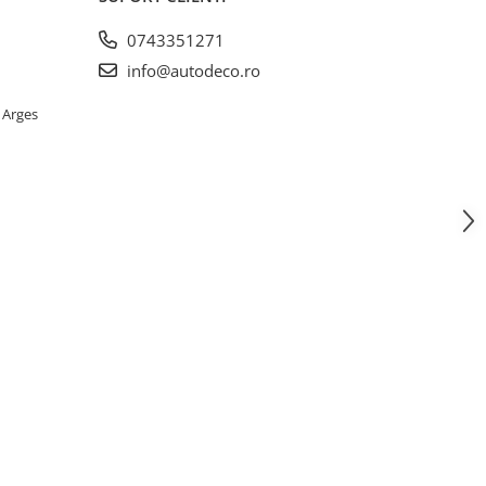
0743351271
info@autodeco.ro
 Arges