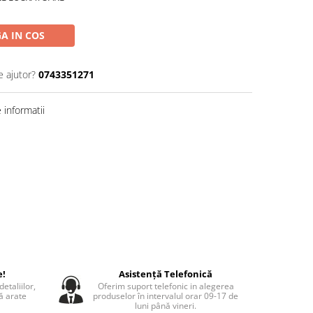
A IN COS
e ajutor?
0743351271
informatii
e!
Asistență Telefonică
etaliilor,
Oferim suport telefonic in alegerea
să arate
produselor în intervalul orar 09-17 de
luni până vineri.