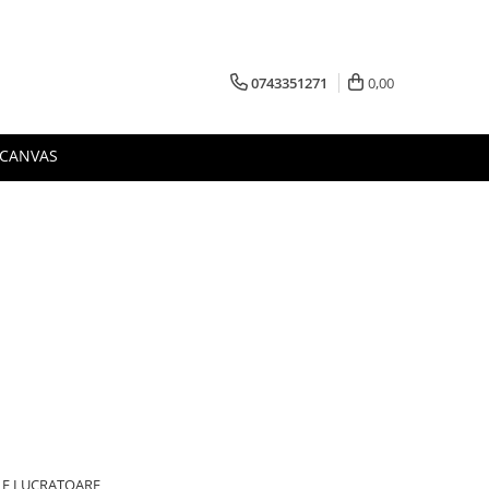
0743351271
0,00
 CANVAS
ILE LUCRATOARE