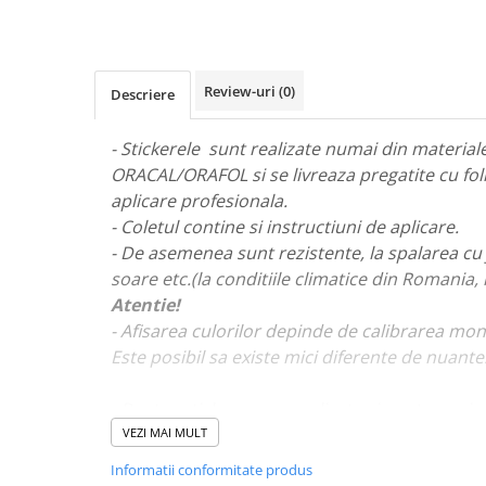
STICKERE MARI
STICKERE CAMIOANE
DAF
Review-uri
(0)
Descriere
IVECO
MAN
- Stickerele sunt realizate numai din materiale 
MERCEDES CAMIOANE
ORACAL/ORAFOL si se livreaza pregatite cu fol
RENAULT CAMIOANE
aplicare profesionala.
VOLVO CAMIOANE
- Coletul contine si instructiuni de aplicare.
STICKERE MOTO/ATV
- De asemenea sunt rezistente, la spalarea cu 
18+ STICKER
soare etc.(la conditiile climatice din Romania,
Atentie!
4X4/OFF ROAD STICKER
- Afisarea culorilor depinde de calibrarea mon
BABY ON BOARD
Este posibil sa existe mici diferente de nuante
CAR AUDIO
DIVERSE
- Pentru stickere personalizate si pentru a viz
va rugam sa ne contactati
aici!
VEZI MAI MULT
DRIFT
Informatii conformitate produs
LOW STICKERS