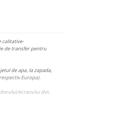
calitative-
ie de transfer pentru
jetul de apa, la zapada,
 respectiv Europa).
itorului/ecranului dvs.
.
ualiza portofoliul nostru