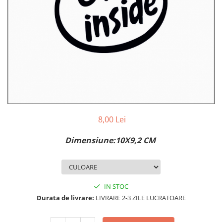
MAZDA
MERCEDES
OPEL
PEUGEOT
RENAULT
SEAT
SKODA
VOLKSWAGEN
VOLVO
STICKERE STALPI
8,00 Lei
STALPI MARCI AUTO
Dimensiune:10X9,2 CM
TOP VANZARI
STICKERE PARBRIZ
STICKERE STALPI SI GEAM MIC
IN STOC
STICKERE CAMUFLAJ
Durata de livrare:
LIVRARE 2-3 ZILE LUCRATOARE
STICKERE PENTRU FIRME