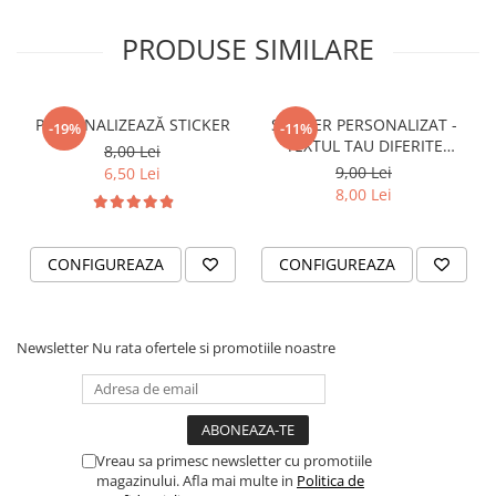
STICKERE PRINTATE
STICKERE UTILAJE AGRICOLE
PRODUSE SIMILARE
VANATOARE - PESCUIT
STICKERE PERSONALIZATE
PERSONALIZEAZĂ STICKER
STICKER PERSONALIZAT -
-19%
-11%
PRODUSE PERSONALIZATE FIRME
TEXTUL TAU DIFERITE
8,00 Lei
CARTI DE VIZITA
FONTURI
9,00 Lei
6,50 Lei
8,00 Lei
ECHIPAMENT DE LUCRU
PERSONALIZAT
PLACUTE INFORMATIVE
CONFIGUREAZA
CONFIGUREAZA
BANNERE PERSONALIZATE
TRICOURI PERSONALIZATE
Newsletter
Nu rata ofertele si promotiile noastre
TRICOURI MĂRCI AUTO
TRICOURI AUDI
TRICOURI BMW
TRICOURI DACIA
Vreau sa primesc newsletter cu promotiile
TRICOURI FORD
magazinului. Afla mai multe in
Politica de