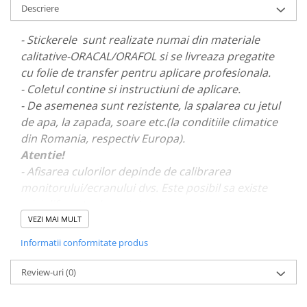
Descriere
PARASOLARE
PAUL WALKER STICKER
- Stickerele sunt realizate numai din materiale
calitative-ORACAL/ORAFOL si se livreaza pregatite
PENTRU FETE
cu folie de transfer pentru aplicare profesionala.
PRODUSE IN TRENDING
- Coletul contine si instructiuni de aplicare.
SETURI STICKERE
- De asemenea sunt rezistente, la spalarea cu jetul
STICKERE CAPAC REZERVOR
de apa, la zapada, soare etc.(la conditiile climatice
din Romania, respectiv Europa).
STICKERE CRĂCIUN
Atentie!
STICKERE CU ANIMALE
- Afisarea culorilor depinde de calibrarea
STICKERE GEAM MIC
monitorului/ecranului dvs. Este posibil sa existe
mici diferente de nuante.
STICKERE JDM
VEZI MAI MULT
STICKERE PENTRU CAPOTA
- Pentru stickere personalizate si pentru a vizualiza
Informatii conformitate produs
STICKERE PENTRU LATERALE
portofoliul nostru va rugam sa ne contactati
aici!
STICKERE PERSONALIZATE
Review-uri
(0)
STICKERE PRAGURI