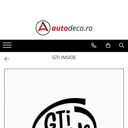
Toate Produsele
STICKERE AUTO
STICKERE MARCI AUTO
ALFA ROMEO
AUDI
GTI INSIDE
BMW
CHEVROLET
CITROEN
DACIA
FIAT
FORD
HONDA
HYUNDAI
KIA