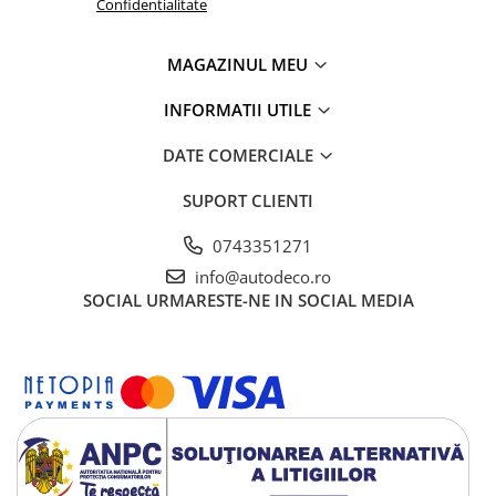
TRICOURI HONDA
Confidentialitate
TRICOURI MERCEDES
TRICOURI OPEL
MAGAZINUL MEU
TRICOURI PEUGEOT
INFORMATII UTILE
TRICOURI RENAULT
TRICOURI SEAT
DATE COMERCIALE
TRICOURI SKODA
SUPORT CLIENTI
TRICOURI VOLKSWAGEN
TRICOURI VOLVO
0743351271
PENTRU PASIONATII AUTO
info@autodeco.ro
TRICOURI AMUZANTE
SOCIAL
URMARESTE-NE IN SOCIAL MEDIA
TRICOURI ANIVERSARE
TRICOURI CU MESAJE
TRICOURI CU PROFESII
TRICOURI CUPLURI/TINERI
CASATORITI
TRICOURI DAMA