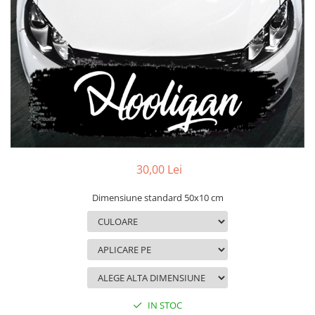
MAZDA
MERCEDES
OPEL
PEUGEOT
RENAULT
SEAT
SKODA
VOLKSWAGEN
VOLVO
STICKERE STALPI
30,00 Lei
STALPI MARCI AUTO
Dimensiune standard 50x10 cm
TOP VANZARI
STICKERE PARBRIZ
STICKERE STALPI SI GEAM MIC
STICKERE CAMUFLAJ
STICKERE PENTRU FIRME
IN STOC