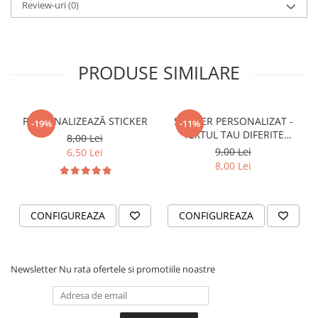
STICKERE PRINTATE
Review-uri
(0)
STICKERE UTILAJE AGRICOLE
VANATOARE - PESCUIT
PRODUSE SIMILARE
STICKERE PERSONALIZATE
PRODUSE PERSONALIZATE FIRME
CARTI DE VIZITA
PERSONALIZEAZĂ STICKER
STICKER PERSONALIZAT -
-19%
-11%
ECHIPAMENT DE LUCRU
TEXTUL TAU DIFERITE
8,00 Lei
PERSONALIZAT
FONTURI
9,00 Lei
6,50 Lei
PLACUTE INFORMATIVE
8,00 Lei
BANNERE PERSONALIZATE
TRICOURI PERSONALIZATE
CONFIGUREAZA
CONFIGUREAZA
TRICOURI MĂRCI AUTO
TRICOURI AUDI
TRICOURI BMW
Newsletter
Nu rata ofertele si promotiile noastre
TRICOURI DACIA
TRICOURI FORD