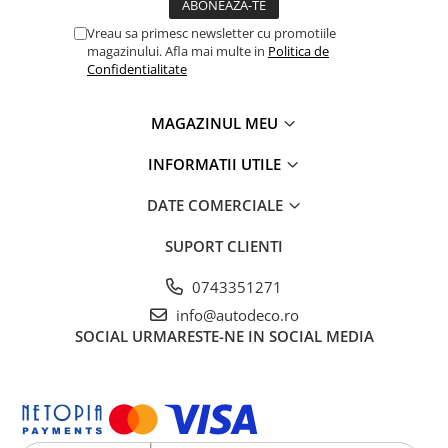
TRICOURI HONDA
TRICOURI MERCEDES
Vreau sa primesc newsletter cu promotiile
magazinului. Afla mai multe in
Politica de
TRICOURI OPEL
Confidentialitate
TRICOURI PEUGEOT
TRICOURI RENAULT
MAGAZINUL MEU
TRICOURI SEAT
TRICOURI SKODA
INFORMATII UTILE
TRICOURI VOLKSWAGEN
DATE COMERCIALE
TRICOURI VOLVO
PENTRU PASIONATII AUTO
SUPORT CLIENTI
TRICOURI AMUZANTE
0743351271
TRICOURI ANIVERSARE
info@autodeco.ro
TRICOURI CU MESAJE
SOCIAL
URMARESTE-NE IN SOCIAL MEDIA
TRICOURI CU PROFESII
TRICOURI CUPLURI/TINERI
CASATORITI
TRICOURI DAMA