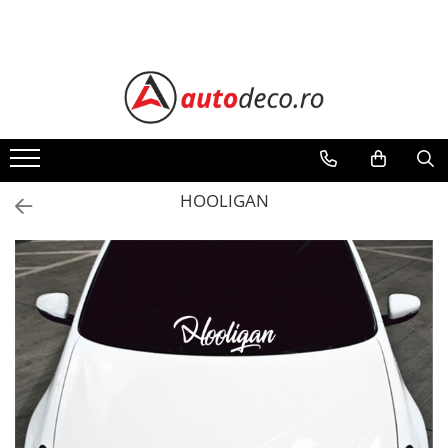
Toate Produsele
STICKERE AUTO
STICKERE MARCI AUTO
ALFA ROMEO
AUDI
HOOLIGAN
BMW
CHEVROLET
CITROEN
DACIA
FIAT
FORD
HONDA
HYUNDAI
KIA