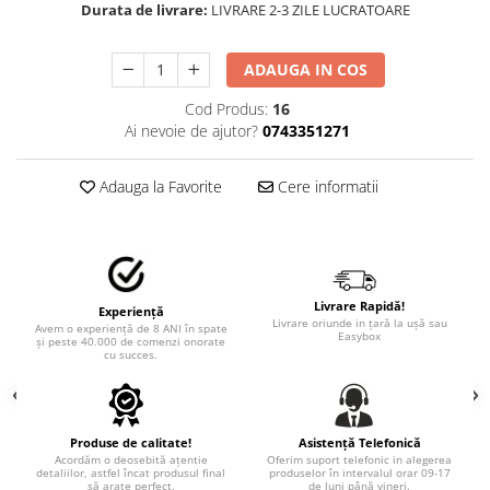
STICKERE MARI
Durata de livrare:
LIVRARE 2-3 ZILE LUCRATOARE
STICKERE CAMIOANE
DAF
ADAUGA IN COS
IVECO
Cod Produs:
16
MAN
Ai nevoie de ajutor?
0743351271
MERCEDES CAMIOANE
RENAULT CAMIOANE
Adauga la Favorite
Cere informatii
VOLVO CAMIOANE
STICKERE MOTO/ATV
18+ STICKER
4X4/OFF ROAD STICKER
Livrare Rapidă!
Experiență
Livrare oriunde in țară la ușă sau
Avem o experiență de 8 ANI în spate
Easybox
BABY ON BOARD
și peste 40.000 de comenzi onorate
cu succes.
CAR AUDIO
DIVERSE
DRIFT
Produse de calitate!
Asistență Telefonică
Acordăm o deosebită ațentie
Oferim suport telefonic in alegerea
detaliilor, astfel încat produsul final
produselor în intervalul orar 09-17
LOW STICKERS
să arate perfect.
de luni până vineri.