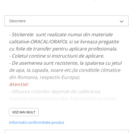
PARASOLARE
PAUL WALKER STICKER
Descriere
PENTRU FETE
PRODUSE IN TRENDING
- Stickerele sunt realizate numai din materiale
calitative-ORACAL/ORAFOL si se livreaza pregatite
SETURI STICKERE
cu folie de transfer pentru aplicare profesionala.
STICKERE CAPAC REZERVOR
- Coletul contine si instructiuni de aplicare.
STICKERE CRĂCIUN
- De asemenea sunt rezistente, la spalarea cu jetul
de apa, la zapada, soare etc.(la conditiile climatice
STICKERE CU ANIMALE
din Romania, respectiv Europa).
STICKERE GEAM MIC
Atentie!
STICKERE JDM
- Afisarea culorilor depinde de calibrarea
STICKERE PENTRU CAPOTA
monitorului/ecranului dvs. Este posibil sa existe
mici diferente de nuante.
STICKERE PENTRU LATERALE
VEZI MAI MULT
STICKERE PERSONALIZATE
- Pentru stickere personalizate si pentru a vizualiza
Informatii conformitate produs
STICKERE PRAGURI
portofoliul nostru va rugam sa ne contactati
aici!