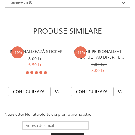
STICKERE PRINTATE
Review-uri
(0)
STICKERE UTILAJE AGRICOLE
VANATOARE - PESCUIT
PRODUSE SIMILARE
STICKERE PERSONALIZATE
PRODUSE PERSONALIZATE FIRME
CARTI DE VIZITA
PERSONALIZEAZĂ STICKER
STICKER PERSONALIZAT -
-19%
-11%
ECHIPAMENT DE LUCRU
TEXTUL TAU DIFERITE
8,00 Lei
PERSONALIZAT
FONTURI
9,00 Lei
6,50 Lei
PLACUTE INFORMATIVE
8,00 Lei
BANNERE PERSONALIZATE
TRICOURI PERSONALIZATE
CONFIGUREAZA
CONFIGUREAZA
TRICOURI MĂRCI AUTO
TRICOURI AUDI
TRICOURI BMW
Newsletter
Nu rata ofertele si promotiile noastre
TRICOURI DACIA
TRICOURI FORD