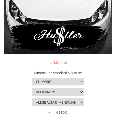
MAZDA
MERCEDES
OPEL
PEUGEOT
RENAULT
SEAT
SKODA
VOLKSWAGEN
VOLVO
STICKERE STALPI
30,00 Lei
STALPI MARCI AUTO
Dimensiune standard 50x15 cm
TOP VANZARI
STICKERE PARBRIZ
STICKERE STALPI SI GEAM MIC
STICKERE CAMUFLAJ
STICKERE PENTRU FIRME
IN STOC