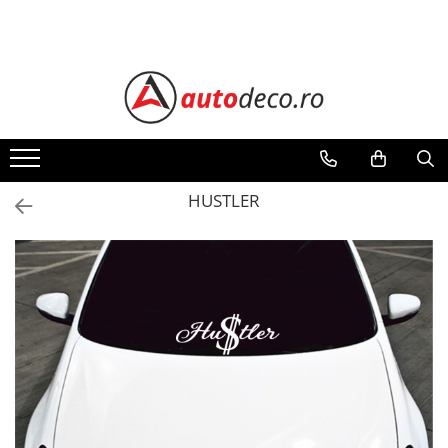
Toate Produsele
STICKERE AUTO
STICKERE MARCI AUTO
ALFA ROMEO
AUDI
HUSTLER
BMW
CHEVROLET
CITROEN
DACIA
FIAT
FORD
HONDA
HYUNDAI
KIA