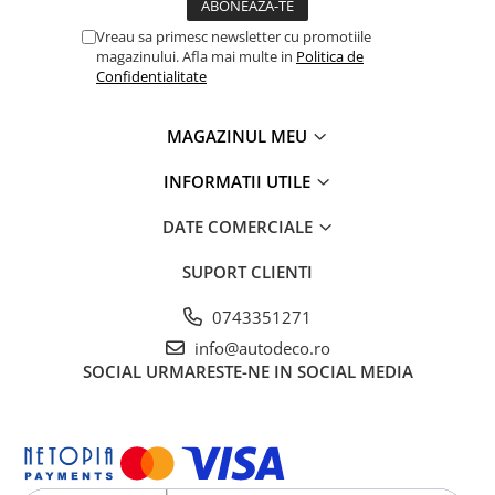
TRICOURI HONDA
TRICOURI MERCEDES
Vreau sa primesc newsletter cu promotiile
magazinului. Afla mai multe in
Politica de
TRICOURI OPEL
Confidentialitate
TRICOURI PEUGEOT
TRICOURI RENAULT
MAGAZINUL MEU
TRICOURI SEAT
TRICOURI SKODA
INFORMATII UTILE
TRICOURI VOLKSWAGEN
DATE COMERCIALE
TRICOURI VOLVO
PENTRU PASIONATII AUTO
SUPORT CLIENTI
TRICOURI AMUZANTE
0743351271
TRICOURI ANIVERSARE
info@autodeco.ro
TRICOURI CU MESAJE
SOCIAL
URMARESTE-NE IN SOCIAL MEDIA
TRICOURI CU PROFESII
TRICOURI CUPLURI/TINERI
CASATORITI
TRICOURI DAMA