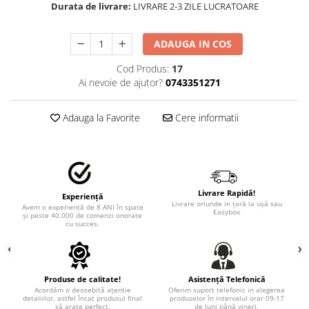
STICKERE MARI
Durata de livrare:
LIVRARE 2-3 ZILE LUCRATOARE
STICKERE CAMIOANE
DAF
ADAUGA IN COS
IVECO
Cod Produs:
17
MAN
Ai nevoie de ajutor?
0743351271
MERCEDES CAMIOANE
RENAULT CAMIOANE
Adauga la Favorite
Cere informatii
VOLVO CAMIOANE
STICKERE MOTO/ATV
18+ STICKER
4X4/OFF ROAD STICKER
Livrare Rapidă!
Experiență
Livrare oriunde in țară la ușă sau
Avem o experiență de 8 ANI în spate
Easybox
BABY ON BOARD
și peste 40.000 de comenzi onorate
cu succes.
CAR AUDIO
DIVERSE
DRIFT
Produse de calitate!
Asistență Telefonică
Acordăm o deosebită ațentie
Oferim suport telefonic in alegerea
detaliilor, astfel încat produsul final
produselor în intervalul orar 09-17
LOW STICKERS
să arate perfect.
de luni până vineri.