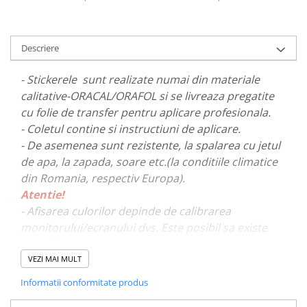
PARASOLARE
PAUL WALKER STICKER
Descriere
PENTRU FETE
PRODUSE IN TRENDING
- Stickerele sunt realizate numai din materiale
calitative-ORACAL/ORAFOL si se livreaza pregatite
SETURI STICKERE
cu folie de transfer pentru aplicare profesionala.
STICKERE CAPAC REZERVOR
- Coletul contine si instructiuni de aplicare.
STICKERE CRĂCIUN
- De asemenea sunt rezistente, la spalarea cu jetul
de apa, la zapada, soare etc.(la conditiile climatice
STICKERE CU ANIMALE
din Romania, respectiv Europa).
STICKERE GEAM MIC
Atentie!
STICKERE JDM
- Afisarea culorilor depinde de calibrarea
STICKERE PENTRU CAPOTA
monitorului/ecranului dvs. Este posibil sa existe
mici diferente de nuante.
STICKERE PENTRU LATERALE
VEZI MAI MULT
STICKERE PERSONALIZATE
- Pentru stickere personalizate si pentru a vizualiza
Informatii conformitate produs
STICKERE PRAGURI
portofoliul nostru va rugam sa ne contactati
aici!