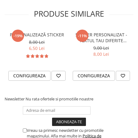
STICKERE PRINTATE
STICKERE UTILAJE AGRICOLE
PRODUSE SIMILARE
VANATOARE - PESCUIT
STICKERE PERSONALIZATE
PERSONALIZEAZĂ STICKER
STICKER PERSONALIZAT -
-19%
-11%
PRODUSE PERSONALIZATE FIRME
TEXTUL TAU DIFERITE
8,00 Lei
CARTI DE VIZITA
FONTURI
9,00 Lei
6,50 Lei
8,00 Lei
ECHIPAMENT DE LUCRU
PERSONALIZAT
PLACUTE INFORMATIVE
CONFIGUREAZA
CONFIGUREAZA
BANNERE PERSONALIZATE
TRICOURI PERSONALIZATE
TRICOURI MĂRCI AUTO
Newsletter
Nu rata ofertele si promotiile noastre
TRICOURI AUDI
TRICOURI BMW
TRICOURI DACIA
Vreau sa primesc newsletter cu promotiile
TRICOURI FORD
magazinului. Afla mai multe in
Politica de