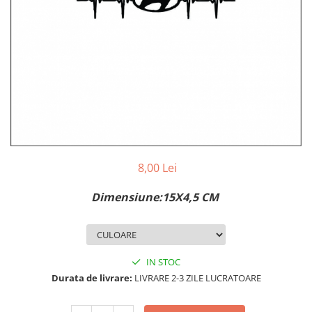
MAZDA
MERCEDES
OPEL
PEUGEOT
RENAULT
SEAT
SKODA
VOLKSWAGEN
VOLVO
STICKERE STALPI
8,00 Lei
STALPI MARCI AUTO
Dimensiune:15X4,5 CM
TOP VANZARI
STICKERE PARBRIZ
STICKERE STALPI SI GEAM MIC
IN STOC
STICKERE CAMUFLAJ
Durata de livrare:
LIVRARE 2-3 ZILE LUCRATOARE
STICKERE PENTRU FIRME