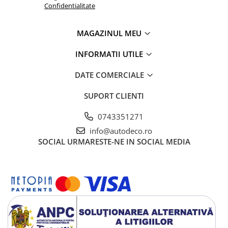
TRICOURI HONDA
Confidentialitate
TRICOURI MERCEDES
TRICOURI OPEL
MAGAZINUL MEU
TRICOURI PEUGEOT
INFORMATII UTILE
TRICOURI RENAULT
TRICOURI SEAT
DATE COMERCIALE
TRICOURI SKODA
TRICOURI VOLKSWAGEN
SUPORT CLIENTI
TRICOURI VOLVO
0743351271
PENTRU PASIONATII AUTO
info@autodeco.ro
TRICOURI AMUZANTE
SOCIAL
URMARESTE-NE IN SOCIAL MEDIA
TRICOURI ANIVERSARE
TRICOURI CU MESAJE
TRICOURI CU PROFESII
TRICOURI CUPLURI/TINERI
CASATORITI
TRICOURI DAMA