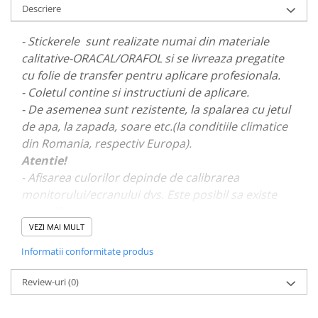
Descriere
PARASOLARE
PAUL WALKER STICKER
- Stickerele sunt realizate numai din materiale
calitative-ORACAL/ORAFOL si se livreaza pregatite
PENTRU FETE
cu folie de transfer pentru aplicare profesionala.
PRODUSE IN TRENDING
- Coletul contine si instructiuni de aplicare.
SETURI STICKERE
- De asemenea sunt rezistente, la spalarea cu jetul
STICKERE CAPAC REZERVOR
de apa, la zapada, soare etc.(la conditiile climatice
din Romania, respectiv Europa).
STICKERE CRĂCIUN
Atentie!
STICKERE CU ANIMALE
- Afisarea culorilor depinde de calibrarea
STICKERE GEAM MIC
monitorului/ecranului dvs. Este posibil sa existe
mici diferente de nuante.
STICKERE JDM
VEZI MAI MULT
STICKERE PENTRU CAPOTA
- Pentru stickere personalizate si pentru a vizualiza
Informatii conformitate produs
STICKERE PENTRU LATERALE
portofoliul nostru va rugam sa ne contactati
aici!
STICKERE PERSONALIZATE
Review-uri
(0)
STICKERE PRAGURI