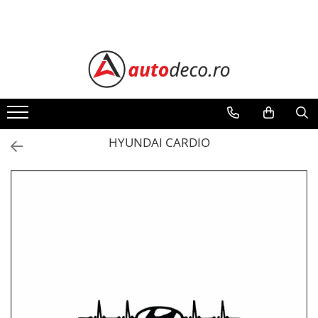
Toate Produsele
STICKERE AUTO
STICKERE MARCI AUTO
ALFA ROMEO
AUDI
HYUNDAI CARDIO
BMW
CHEVROLET
CITROEN
DACIA
FIAT
FORD
HONDA
HYUNDAI
KIA