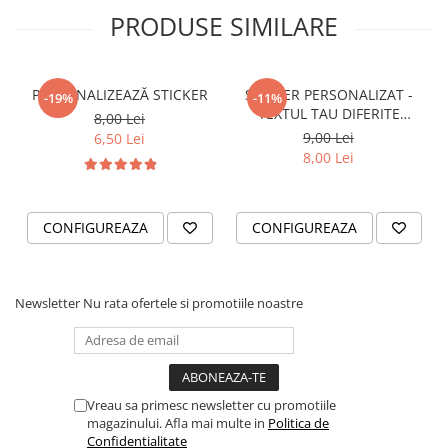
PRODUSE SIMILARE
VANATOARE - PESCUIT
PERSONALIZEAZĂ STICKER
STICKER PERSONALIZAT -
-19%
-11%
TEXTUL TAU DIFERITE
8,00 Lei
FONTURI
9,00 Lei
6,50 Lei
8,00 Lei
CONFIGUREAZA
CONFIGUREAZA
Newsletter
Nu rata ofertele si promotiile noastre
Vreau sa primesc newsletter cu promotiile
magazinului. Afla mai multe in
Politica de
Confidentialitate