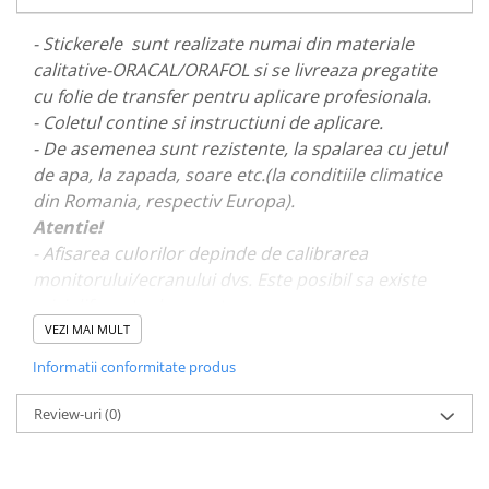
PAUL WALKER STICKER
- Stickerele sunt realizate numai din materiale
PENTRU FETE
calitative-ORACAL/ORAFOL si se livreaza pregatite
PRODUSE IN TRENDING
cu folie de transfer pentru aplicare profesionala.
SETURI STICKERE
- Coletul contine si instructiuni de aplicare.
- De asemenea sunt rezistente, la spalarea cu jetul
STICKERE CAPAC REZERVOR
de apa, la zapada, soare etc.(la conditiile climatice
STICKERE CRĂCIUN
din Romania, respectiv Europa).
STICKERE CU ANIMALE
Atentie!
- Afisarea culorilor depinde de calibrarea
STICKERE GEAM MIC
monitorului/ecranului dvs. Este posibil sa existe
STICKERE JDM
mici diferente de nuante.
STICKERE PENTRU CAPOTA
VEZI MAI MULT
STICKERE PENTRU LATERALE
- Pentru stickere personalizate si pentru a vizualiza
Informatii conformitate produs
portofoliul nostru va rugam sa ne contactati
aici!
STICKERE PERSONALIZATE
Review-uri
(0)
STICKERE PRAGURI
STICKERE PRINTATE
STICKERE UTILAJE AGRICOLE