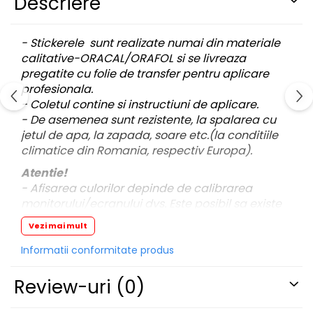
Descriere
PAUL WALKER STICKER
PENTRU FETE
- Stickerele sunt realizate numai din materiale
PRODUSE IN TRENDING
calitative-ORACAL/ORAFOL si se livreaza
pregatite cu folie de transfer pentru aplicare
SETURI STICKERE
profesionala.
STICKERE CAPAC REZERVOR
- Coletul contine si instructiuni de aplicare.
STICKERE CRĂCIUN
- De asemenea sunt rezistente, la spalarea cu
jetul de apa, la zapada, soare etc.(la conditiile
STICKERE CU ANIMALE
climatice din Romania, respectiv Europa).
STICKERE GEAM MIC
Atentie!
STICKERE JDM
- Afisarea culorilor depinde de calibrarea
monitorului/ecranului dvs. Este posibil sa existe
STICKERE PENTRU CAPOTA
mici diferente de nuante.
STICKERE PENTRU LATERALE
Vezi mai mult
STICKERE PERSONALIZATE
- Pentru stickere personalizate si pentru a
Informatii conformitate produs
vizualiza portofoliul nostru va rugam sa ne
STICKERE PRAGURI
contactati
aici!
Review-uri
(0)
STICKERE PRINTATE