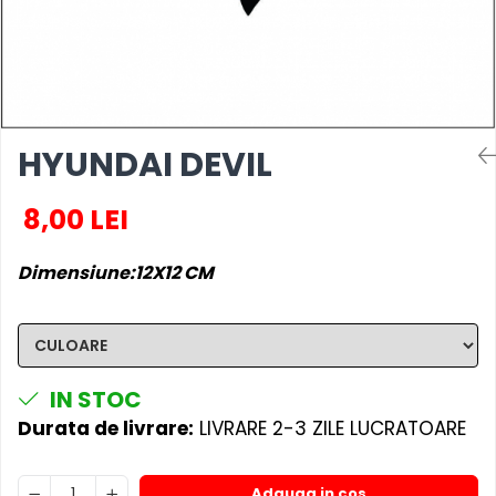
OPEL
PENTRU PASIONATII AUTO
PEUGEOT
TRICOURI AMUZANTE
RENAULT
TRICOURI ANIVERSARE
SEAT
TRICOURI CU MESAJE
SKODA
HYUNDAI DEVIL
TRICOURI CU PROFESII
VOLKSWAGEN
TRICOURI CUPLURI/TINERI
VOLVO
8,00 LEI
CASATORITI
STICKERE STALPI
TRICOURI DAMA
STALPI MARCI AUTO
Dimensiune:12X12 CM
TRICOURI IUBITORI DE CAINI
TOP VANZARI
TRICOURI IUBITORI DE PISICI
STICKERE PARBRIZ
TRICOURI JDM
STICKERE STALPI SI GEAM MIC
TRICOURI MOTO/ATV
STICKERE CAMUFLAJ
IN STOC
TRICOURI OFF ROAD/4X4
STICKERE PENTRU FIRME
Durata de livrare:
LIVRARE 2-3 ZILE LUCRATOARE
TRICOURI PENTRU SOFERI DE
STICKERE MARI
CAMION
STICKERE CAMIOANE
Adauga in cos