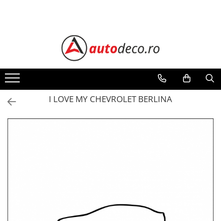
Toate Produsele
STICKERE AUTO
STICKERE MARCI AUTO
ALFA ROMEO
AUDI
I LOVE MY CHEVROLET BERLINA
BMW
CHEVROLET
CITROEN
DACIA
FIAT
FORD
HONDA
HYUNDAI
KIA