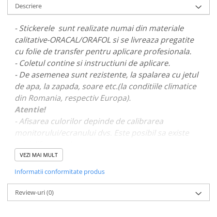
Descriere
PARASOLARE
PAUL WALKER STICKER
- Stickerele sunt realizate numai din materiale
calitative-ORACAL/ORAFOL si se livreaza pregatite
PENTRU FETE
cu folie de transfer pentru aplicare profesionala.
PRODUSE IN TRENDING
- Coletul contine si instructiuni de aplicare.
SETURI STICKERE
- De asemenea sunt rezistente, la spalarea cu jetul
STICKERE CAPAC REZERVOR
de apa, la zapada, soare etc.(la conditiile climatice
din Romania, respectiv Europa).
STICKERE CRĂCIUN
Atentie!
STICKERE CU ANIMALE
- Afisarea culorilor depinde de calibrarea
STICKERE GEAM MIC
monitorului/ecranului dvs. Este posibil sa existe
mici diferente de nuante.
STICKERE JDM
VEZI MAI MULT
STICKERE PENTRU CAPOTA
- Pentru stickere personalizate si pentru a vizualiza
Informatii conformitate produs
STICKERE PENTRU LATERALE
portofoliul nostru va rugam sa ne contactati
aici!
STICKERE PERSONALIZATE
Review-uri
(0)
STICKERE PRAGURI