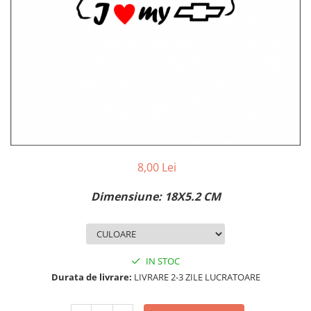
MAZDA
MERCEDES
OPEL
PEUGEOT
RENAULT
SEAT
SKODA
VOLKSWAGEN
VOLVO
STICKERE STALPI
8,00 Lei
STALPI MARCI AUTO
Dimensiune: 18X5.2 CM
TOP VANZARI
STICKERE PARBRIZ
STICKERE STALPI SI GEAM MIC
IN STOC
STICKERE CAMUFLAJ
Durata de livrare:
LIVRARE 2-3 ZILE LUCRATOARE
STICKERE PENTRU FIRME