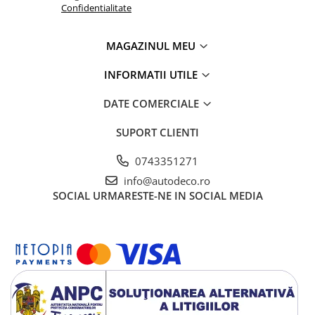
TRICOURI HONDA
Confidentialitate
TRICOURI MERCEDES
TRICOURI OPEL
MAGAZINUL MEU
TRICOURI PEUGEOT
INFORMATII UTILE
TRICOURI RENAULT
TRICOURI SEAT
DATE COMERCIALE
TRICOURI SKODA
TRICOURI VOLKSWAGEN
SUPORT CLIENTI
TRICOURI VOLVO
0743351271
PENTRU PASIONATII AUTO
info@autodeco.ro
TRICOURI AMUZANTE
SOCIAL
URMARESTE-NE IN SOCIAL MEDIA
TRICOURI ANIVERSARE
TRICOURI CU MESAJE
TRICOURI CU PROFESII
TRICOURI CUPLURI/TINERI
CASATORITI
TRICOURI DAMA