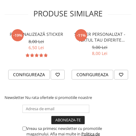
STICKERE PRINTATE
STICKERE UTILAJE AGRICOLE
PRODUSE SIMILARE
VANATOARE - PESCUIT
STICKERE PERSONALIZATE
PERSONALIZEAZĂ STICKER
STICKER PERSONALIZAT -
-19%
-11%
PRODUSE PERSONALIZATE FIRME
TEXTUL TAU DIFERITE
8,00 Lei
CARTI DE VIZITA
FONTURI
9,00 Lei
6,50 Lei
8,00 Lei
ECHIPAMENT DE LUCRU
PERSONALIZAT
PLACUTE INFORMATIVE
CONFIGUREAZA
CONFIGUREAZA
BANNERE PERSONALIZATE
TRICOURI PERSONALIZATE
TRICOURI MĂRCI AUTO
Newsletter
Nu rata ofertele si promotiile noastre
TRICOURI AUDI
TRICOURI BMW
TRICOURI DACIA
Vreau sa primesc newsletter cu promotiile
TRICOURI FORD
magazinului. Afla mai multe in
Politica de