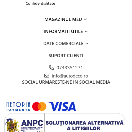
TRICOURI HONDA
Confidentialitate
TRICOURI MERCEDES
TRICOURI OPEL
MAGAZINUL MEU
TRICOURI PEUGEOT
INFORMATII UTILE
TRICOURI RENAULT
TRICOURI SEAT
DATE COMERCIALE
TRICOURI SKODA
TRICOURI VOLKSWAGEN
SUPORT CLIENTI
TRICOURI VOLVO
0743351271
PENTRU PASIONATII AUTO
info@autodeco.ro
TRICOURI AMUZANTE
SOCIAL
URMARESTE-NE IN SOCIAL MEDIA
TRICOURI ANIVERSARE
TRICOURI CU MESAJE
TRICOURI CU PROFESII
TRICOURI CUPLURI/TINERI
CASATORITI
TRICOURI DAMA