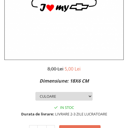
MAZDA
MERCEDES
OPEL
PEUGEOT
RENAULT
SEAT
SKODA
VOLKSWAGEN
VOLVO
STICKERE STALPI
8,00 Lei
5,00 Lei
STALPI MARCI AUTO
Dimensiune: 18X6 CM
TOP VANZARI
STICKERE PARBRIZ
STICKERE STALPI SI GEAM MIC
IN STOC
STICKERE CAMUFLAJ
Durata de livrare:
LIVRARE 2-3 ZILE LUCRATOARE
STICKERE PENTRU FIRME