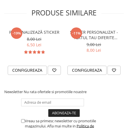
STICKERE PRINTATE
STICKERE UTILAJE AGRICOLE
PRODUSE SIMILARE
VANATOARE - PESCUIT
STICKERE PERSONALIZATE
PERSONALIZEAZĂ STICKER
STICKER PERSONALIZAT -
-19%
-11%
PRODUSE PERSONALIZATE FIRME
TEXTUL TAU DIFERITE
8,00 Lei
CARTI DE VIZITA
FONTURI
9,00 Lei
6,50 Lei
8,00 Lei
ECHIPAMENT DE LUCRU
PERSONALIZAT
PLACUTE INFORMATIVE
CONFIGUREAZA
CONFIGUREAZA
BANNERE PERSONALIZATE
TRICOURI PERSONALIZATE
TRICOURI MĂRCI AUTO
Newsletter
Nu rata ofertele si promotiile noastre
TRICOURI AUDI
TRICOURI BMW
TRICOURI DACIA
Vreau sa primesc newsletter cu promotiile
TRICOURI FORD
magazinului. Afla mai multe in
Politica de