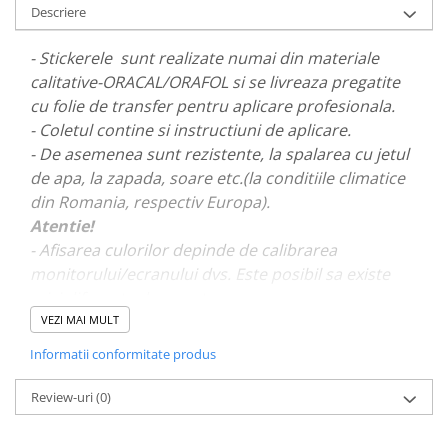
Descriere
PARASOLARE
PAUL WALKER STICKER
- Stickerele sunt realizate numai din materiale
calitative-ORACAL/ORAFOL si se livreaza pregatite
PENTRU FETE
cu folie de transfer pentru aplicare profesionala.
PRODUSE IN TRENDING
- Coletul contine si instructiuni de aplicare.
SETURI STICKERE
- De asemenea sunt rezistente, la spalarea cu jetul
STICKERE CAPAC REZERVOR
de apa, la zapada, soare etc.(la conditiile climatice
din Romania, respectiv Europa).
STICKERE CRĂCIUN
Atentie!
STICKERE CU ANIMALE
- Afisarea culorilor depinde de calibrarea
STICKERE GEAM MIC
monitorului/ecranului dvs. Este posibil sa existe
mici diferente de nuante.
STICKERE JDM
VEZI MAI MULT
STICKERE PENTRU CAPOTA
- Pentru stickere personalizate si pentru a vizualiza
Informatii conformitate produs
STICKERE PENTRU LATERALE
portofoliul nostru va rugam sa ne contactati
aici!
STICKERE PERSONALIZATE
Review-uri
(0)
STICKERE PRAGURI