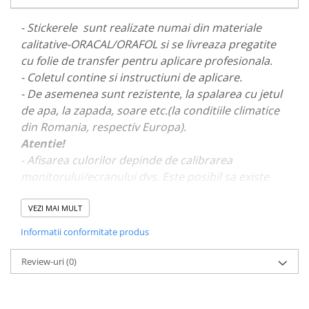
PAUL WALKER STICKER
- Stickerele sunt realizate numai din materiale
PENTRU FETE
calitative-ORACAL/ORAFOL si se livreaza pregatite
PRODUSE IN TRENDING
cu folie de transfer pentru aplicare profesionala.
SETURI STICKERE
- Coletul contine si instructiuni de aplicare.
- De asemenea sunt rezistente, la spalarea cu jetul
STICKERE CAPAC REZERVOR
de apa, la zapada, soare etc.(la conditiile climatice
STICKERE CRĂCIUN
din Romania, respectiv Europa).
STICKERE CU ANIMALE
Atentie!
STICKERE GEAM MIC
- Afisarea culorilor depinde de calibrarea
monitorului/ecranului dvs. Este posibil sa existe
STICKERE JDM
mici diferente de nuante.
STICKERE PENTRU CAPOTA
VEZI MAI MULT
STICKERE PENTRU LATERALE
- Pentru stickere personalizate si pentru a vizualiza
Informatii conformitate produs
portofoliul nostru va rugam sa ne contactati
aici!
STICKERE PERSONALIZATE
Review-uri
(0)
STICKERE PRAGURI
STICKERE PRINTATE
STICKERE UTILAJE AGRICOLE