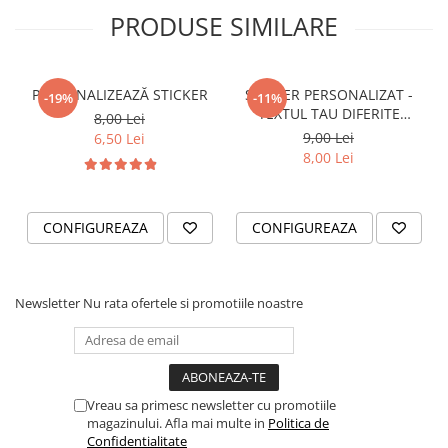
PRODUSE SIMILARE
VANATOARE - PESCUIT
PERSONALIZEAZĂ STICKER
STICKER PERSONALIZAT -
-19%
-11%
TEXTUL TAU DIFERITE
8,00 Lei
FONTURI
9,00 Lei
6,50 Lei
8,00 Lei
CONFIGUREAZA
CONFIGUREAZA
Newsletter
Nu rata ofertele si promotiile noastre
Vreau sa primesc newsletter cu promotiile
magazinului. Afla mai multe in
Politica de
Confidentialitate