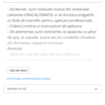
PARASOLARE
- Stickerele sunt realizate numai din materiale
PAUL WALKER STICKER
calitative-ORACAL/ORAFOL si se livreaza pregatite
PENTRU FETE
cu folie de transfer pentru aplicare profesionala.
- Coletul contine si instructiuni de aplicare.
PRODUSE IN TRENDING
- De asemenea sunt rezistente, la spalarea cu jetul
SETURI STICKERE
de apa, la zapada, soare etc.(la conditiile climatice
STICKERE CAPAC REZERVOR
din Romania, respectiv Europa).
STICKERE CRĂCIUN
Atentie!
- Afisarea culorilor depinde de calibrarea
STICKERE CU ANIMALE
monitorului/ecranului dvs. Este posibil sa existe
STICKERE GEAM MIC
mici diferente de nuante.
STICKERE JDM
VEZI MAI MULT
- Pentru stickere personalizate si pentru a vizualiza
STICKERE PENTRU CAPOTA
Informatii conformitate produs
portofoliul nostru va rugam sa ne contactati
aici!
STICKERE PENTRU LATERALE
Review-uri
(0)
STICKERE PERSONALIZATE
STICKERE PRAGURI