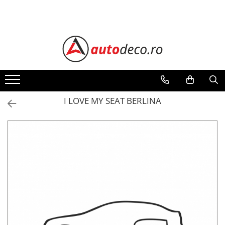
Toate Produsele
STICKERE AUTO
STICKERE MARCI AUTO
ALFA ROMEO
AUDI
I LOVE MY SEAT BERLINA
BMW
CHEVROLET
CITROEN
DACIA
FIAT
FORD
HONDA
HYUNDAI
KIA