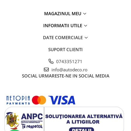
TRICOURI HONDA
TRICOURI MERCEDES
MAGAZINUL MEU
TRICOURI OPEL
TRICOURI PEUGEOT
INFORMATII UTILE
TRICOURI RENAULT
DATE COMERCIALE
TRICOURI SEAT
TRICOURI SKODA
SUPORT CLIENTI
TRICOURI VOLKSWAGEN
0743351271
TRICOURI VOLVO
PENTRU PASIONATII AUTO
info@autodeco.ro
SOCIAL
URMARESTE-NE IN SOCIAL MEDIA
TRICOURI AMUZANTE
TRICOURI ANIVERSARE
TRICOURI CU MESAJE
TRICOURI CU PROFESII
TRICOURI CUPLURI/TINERI
CASATORITI
TRICOURI DAMA