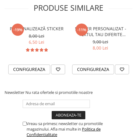
STICKERE PRINTATE
PRODUSE SIMILARE
STICKERE UTILAJE AGRICOLE
VANATOARE - PESCUIT
PERSONALIZEAZĂ STICKER
STICKER PERSONALIZAT -
-19%
-11%
STICKERE PERSONALIZATE
TEXTUL TAU DIFERITE
8,00 Lei
PRODUSE PERSONALIZATE FIRME
FONTURI
9,00 Lei
6,50 Lei
CARTI DE VIZITA
8,00 Lei
ECHIPAMENT DE LUCRU
PERSONALIZAT
CONFIGUREAZA
CONFIGUREAZA
PLACUTE INFORMATIVE
BANNERE PERSONALIZATE
TRICOURI PERSONALIZATE
Newsletter
Nu rata ofertele si promotiile noastre
TRICOURI MĂRCI AUTO
TRICOURI AUDI
TRICOURI BMW
TRICOURI DACIA
Vreau sa primesc newsletter cu promotiile
magazinului. Afla mai multe in
Politica de
TRICOURI FORD
Confidentialitate