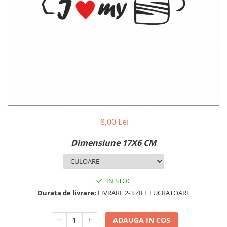
MAZDA
MERCEDES
OPEL
PEUGEOT
RENAULT
SEAT
SKODA
VOLKSWAGEN
VOLVO
STICKERE STALPI
8,00 Lei
STALPI MARCI AUTO
Dimensiune 17X6 CM
TOP VANZARI
STICKERE PARBRIZ
STICKERE STALPI SI GEAM MIC
IN STOC
Durata de livrare:
LIVRARE 2-3 ZILE LUCRATOARE
STICKERE CAMUFLAJ
STICKERE PENTRU FIRME
ADAUGA IN COS