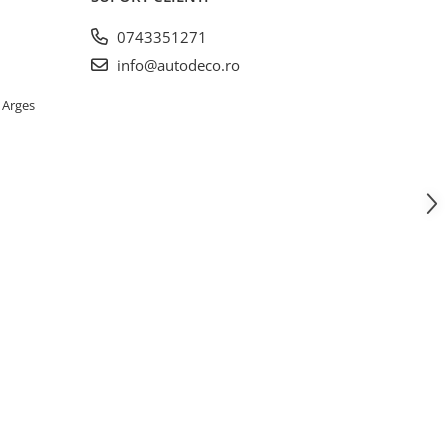
0743351271
info@autodeco.ro
 Arges