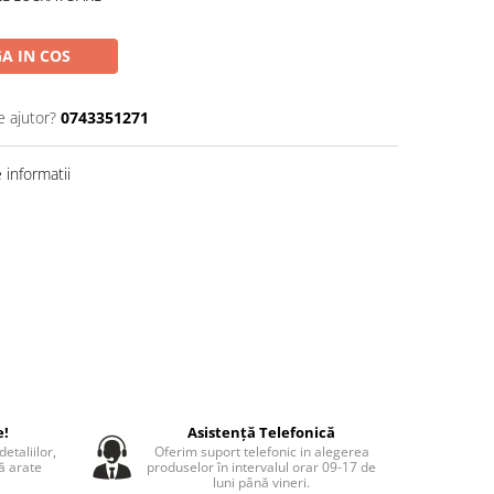
A IN COS
e ajutor?
0743351271
informatii
e!
Asistență Telefonică
etaliilor,
Oferim suport telefonic in alegerea
să arate
produselor în intervalul orar 09-17 de
luni până vineri.