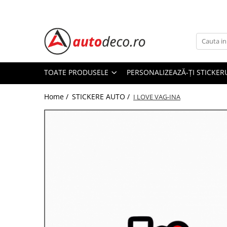
Toate Produsele
STICKERE AUTO
STICKERE MARCI AUTO
TOATE PRODUSELE
PERSONALIZEAZĂ-ȚI STICKER
ALFA ROMEO
Home /
STICKERE AUTO /
AUDI
I LOVE VAG-INA
BMW
CHEVROLET
CITROEN
DACIA
FIAT
FORD
HONDA
HYUNDAI
KIA