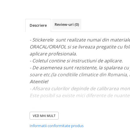
STICKERE MARI
STICKERE CAMIOANE
DAF
Review-uri
(0)
Descriere
IVECO
MAN
- Stickerele sunt realizate numai din materiale 
MERCEDES CAMIOANE
ORACAL/ORAFOL si se livreaza pregatite cu fol
RENAULT CAMIOANE
aplicare profesionala.
VOLVO CAMIOANE
- Coletul contine si instructiuni de aplicare.
STICKERE MOTO/ATV
- De asemenea sunt rezistente, la spalarea cu 
18+ STICKER
soare etc.(la conditiile climatice din Romania,
Atentie!
4X4/OFF ROAD STICKER
- Afisarea culorilor depinde de calibrarea mon
BABY ON BOARD
Este posibil sa existe mici diferente de nuante
CAR AUDIO
DIVERSE
- Pentru stickere personalizate si pentru a viz
va rugam sa ne contactati
aici!
VEZI MAI MULT
DRIFT
Informatii conformitate produs
LOW STICKERS