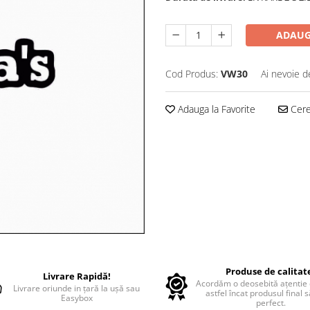
ADAUG
Cod Produs:
VW30
Ai nevoie d
Adauga la Favorite
Cere 
Produse de calitat
Livrare Rapidă!
Acordăm o deosebită ațentie d
Livrare oriunde in țară la ușă sau
astfel încat produsul final 
Easybox
perfect.