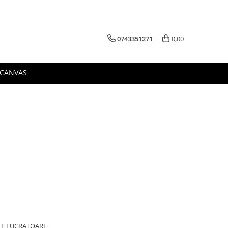
0743351271
0,00
 CANVAS
ILE LUCRATOARE