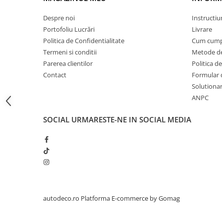
STICKERE PRINTATE
STICKERE UTILAJE AGRICOLE
Despre noi
Instructiu
Portofoliu Lucrări
Livrare
VANATOARE - PESCUIT
Politica de Confidentialitate
Cum cump
STICKERE PERSONALIZATE
Termeni si conditii
Metode de
PRODUSE PERSONALIZATE FIRME
Parerea clientilor
Politica de
CARTI DE VIZITA
Contact
Formular 
Solutionare
ECHIPAMENT DE LUCRU
ANPC
PERSONALIZAT
PLACUTE INFORMATIVE
SOCIAL
URMARESTE-NE IN SOCIAL MEDIA
BANNERE PERSONALIZATE
TRICOURI PERSONALIZATE
TRICOURI MĂRCI AUTO
TRICOURI AUDI
TRICOURI BMW
TRICOURI DACIA
autodeco.ro
Platforma E-commerce by Gomag
TRICOURI FORD