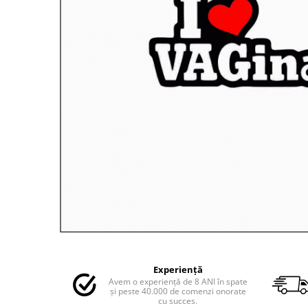
MAZDA
MERCEDES
OPEL
PEUGEOT
RENAULT
SEAT
SKODA
VOLKSWAGEN
VOLVO
STICKERE STALPI
STALPI MARCI AUTO
TOP VANZARI
STICKERE PARBRIZ
STICKERE STALPI SI GEAM MIC
Distribuie
pe
STICKERE CAMUFLAJ
Experiență
Facebook
Avem o experiență de 8 ANI în spate
STICKERE PENTRU FIRME
și peste 40.000 de comenzi onorate
cu succes.