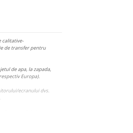
calitative-
ie de transfer pentru
jetul de apa, la zapada,
 respectiv Europa).
itorului/ecranului dvs.
.
ualiza portofoliul nostru