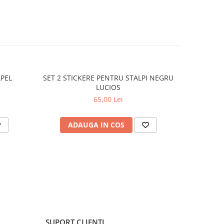
APEL
SET 2 STICKERE PENTRU STALPI NEGRU
STICKER 
LUCIOS
65,00 Lei
ADAUGA IN COS
C
SUPORT CLIENTI