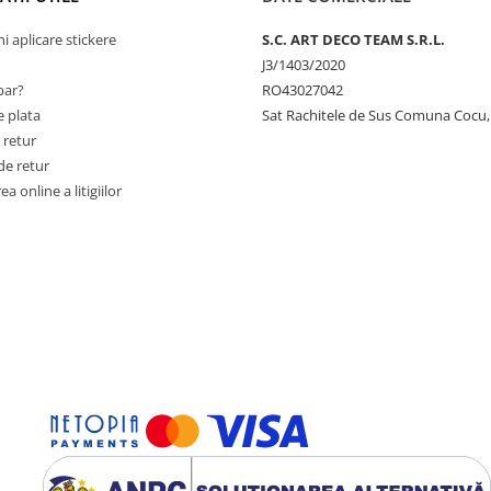
ni aplicare stickere
S.C. ART DECO TEAM S.R.L.
J3/1403/2020
ar?
RO43027042
 plata
Sat Rachitele de Sus Comuna Cocu,
 retur
de retur
a online a litigiilor