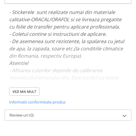
PAUL WALKER STICKER
- Stickerele sunt realizate numai din materiale
PENTRU FETE
calitative-ORACAL/ORAFOL si se livreaza pregatite
PRODUSE IN TRENDING
cu folie de transfer pentru aplicare profesionala.
SETURI STICKERE
- Coletul contine si instructiuni de aplicare.
- De asemenea sunt rezistente, la spalarea cu jetul
STICKERE CAPAC REZERVOR
de apa, la zapada, soare etc.(la conditiile climatice
STICKERE CRĂCIUN
din Romania, respectiv Europa).
STICKERE CU ANIMALE
Atentie!
- Afisarea culorilor depinde de calibrarea
STICKERE GEAM MIC
monitorului/ecranului dvs. Este posibil sa existe
STICKERE JDM
mici diferente de nuante.
STICKERE PENTRU CAPOTA
VEZI MAI MULT
STICKERE PENTRU LATERALE
- Pentru stickere personalizate si pentru a vizualiza
Informatii conformitate produs
portofoliul nostru va rugam sa ne contactati
aici!
STICKERE PERSONALIZATE
Review-uri
(0)
STICKERE PRAGURI
STICKERE PRINTATE
STICKERE UTILAJE AGRICOLE