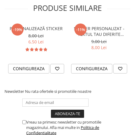
PRODUSE SIMILARE
VANATOARE - PESCUIT
PERSONALIZEAZĂ STICKER
STICKER PERSONALIZAT -
-19%
-11%
TEXTUL TAU DIFERITE
8,00 Lei
FONTURI
9,00 Lei
6,50 Lei
8,00 Lei
CONFIGUREAZA
CONFIGUREAZA
Newsletter
Nu rata ofertele si promotiile noastre
Vreau sa primesc newsletter cu promotiile
magazinului. Afla mai multe in
Politica de
Confidentialitate