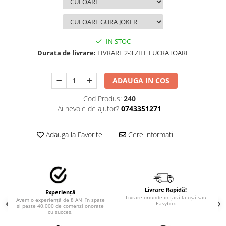
STICKERE MARI
STICKERE CAMIOANE
DAF
IN STOC
IVECO
Durata de livrare:
LIVRARE 2-3 ZILE LUCRATOARE
MAN
MERCEDES CAMIOANE
ADAUGA IN COS
RENAULT CAMIOANE
VOLVO CAMIOANE
Cod Produs:
240
Ai nevoie de ajutor?
0743351271
STICKERE MOTO/ATV
18+ STICKER
Adauga la Favorite
Cere informatii
4X4/OFF ROAD STICKER
BABY ON BOARD
CAR AUDIO
DIVERSE
Livrare Rapidă!
Experiență
Livrare oriunde in țară la ușă sau
Avem o experiență de 8 ANI în spate
DRIFT
Easybox
și peste 40.000 de comenzi onorate
cu succes.
LOW STICKERS