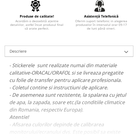
PARASOLARE
PAUL WALKER STICKER
Produse de calitate!
Asistență Telefonică
Acordăm o deosebită ațentie
Oferim suport telefonic in alegerea
PENTRU FETE
detaliilor, astfel încat produsul final
produselor în intervalul orar 09-17
să arate perfect.
de luni până vineri.
PRODUSE IN TRENDING
SETURI STICKERE
Descriere
STICKERE CAPAC REZERVOR
STICKERE CRĂCIUN
- Stickerele sunt realizate numai din materiale
calitative-ORACAL/ORAFOL si se livreaza pregatite
STICKERE CU ANIMALE
cu folie de transfer pentru aplicare profesionala.
STICKERE GEAM MIC
- Coletul contine si instructiuni de aplicare.
STICKERE JDM
- De asemenea sunt rezistente, la spalarea cu jetul
STICKERE PENTRU CAPOTA
de apa, la zapada, soare etc.(la conditiile climatice
din Romania, respectiv Europa).
STICKERE PENTRU LATERALE
Atentie!
STICKERE PERSONALIZATE
- Afisarea culorilor depinde de calibrarea
STICKERE PRAGURI
monitorului/ecranului dvs. Este posibil sa existe