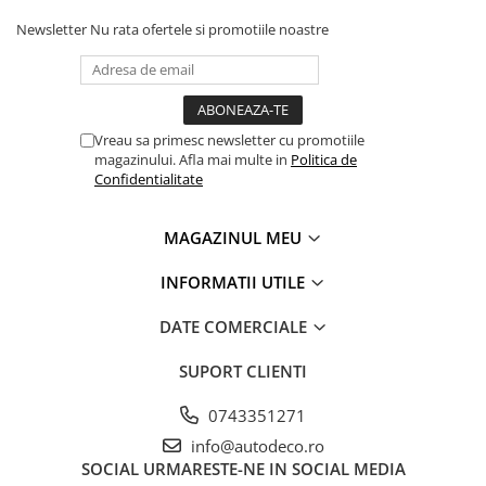
TRICOURI HONDA
Newsletter
Nu rata ofertele si promotiile noastre
TRICOURI MERCEDES
TRICOURI OPEL
TRICOURI PEUGEOT
TRICOURI RENAULT
Vreau sa primesc newsletter cu promotiile
TRICOURI SEAT
magazinului. Afla mai multe in
Politica de
TRICOURI SKODA
Confidentialitate
TRICOURI VOLKSWAGEN
TRICOURI VOLVO
MAGAZINUL MEU
PENTRU PASIONATII AUTO
INFORMATII UTILE
TRICOURI AMUZANTE
TRICOURI ANIVERSARE
DATE COMERCIALE
TRICOURI CU MESAJE
SUPORT CLIENTI
TRICOURI CU PROFESII
0743351271
TRICOURI CUPLURI/TINERI
info@autodeco.ro
CASATORITI
SOCIAL
URMARESTE-NE IN SOCIAL MEDIA
TRICOURI DAMA