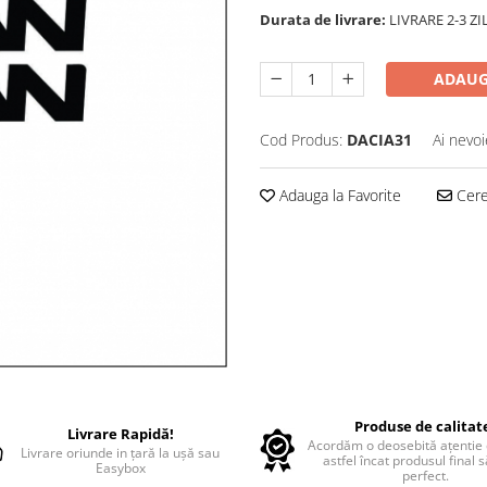
Durata de livrare:
LIVRARE 2-3 Z
ADAUG
Cod Produs:
DACIA31
Ai nevoi
Adauga la Favorite
Cere 
Produse de calitat
Livrare Rapidă!
Acordăm o deosebită ațentie d
Livrare oriunde in țară la ușă sau
astfel încat produsul final 
Easybox
perfect.