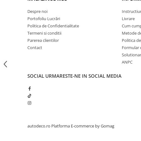
STICKERE PRINTATE
STICKERE UTILAJE AGRICOLE
Despre noi
Instructiu
Portofoliu Lucrări
Livrare
VANATOARE - PESCUIT
Politica de Confidentialitate
Cum cump
STICKERE PERSONALIZATE
Termeni si conditii
Metode de
PRODUSE PERSONALIZATE FIRME
Parerea clientilor
Politica de
CARTI DE VIZITA
Contact
Formular 
Solutionare
ECHIPAMENT DE LUCRU
ANPC
PERSONALIZAT
PLACUTE INFORMATIVE
SOCIAL
URMARESTE-NE IN SOCIAL MEDIA
BANNERE PERSONALIZATE
TRICOURI PERSONALIZATE
TRICOURI MĂRCI AUTO
TRICOURI AUDI
TRICOURI BMW
TRICOURI DACIA
autodeco.ro
Platforma E-commerce by Gomag
TRICOURI FORD