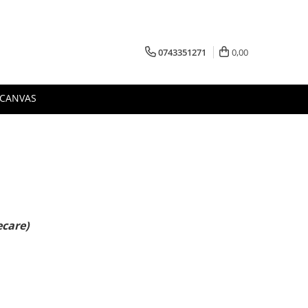
0743351271
0,00
 CANVAS
ecare)