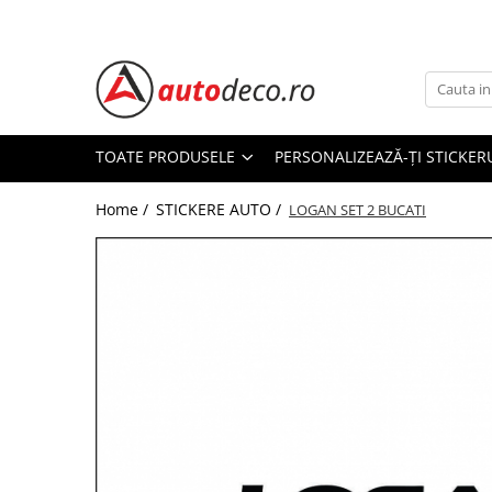
Toate Produsele
STICKERE AUTO
STICKERE MARCI AUTO
TOATE PRODUSELE
PERSONALIZEAZĂ-ȚI STICKER
ALFA ROMEO
Home /
STICKERE AUTO /
AUDI
LOGAN SET 2 BUCATI
BMW
CHEVROLET
CITROEN
DACIA
FIAT
FORD
HONDA
HYUNDAI
KIA