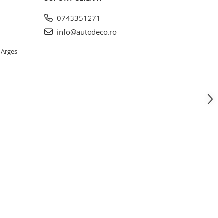
0743351271
info@autodeco.ro
 Arges