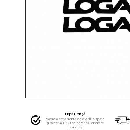
MAZDA
MERCEDES
OPEL
PEUGEOT
RENAULT
SEAT
SKODA
VOLKSWAGEN
VOLVO
STICKERE STALPI
STALPI MARCI AUTO
TOP VANZARI
STICKERE PARBRIZ
STICKERE STALPI SI GEAM MIC
Distribuie
pe
STICKERE CAMUFLAJ
Experiență
Facebook
Avem o experiență de 8 ANI în spate
STICKERE PENTRU FIRME
și peste 40.000 de comenzi onorate
cu succes.