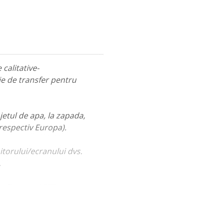
calitative-
ie de transfer pentru
jetul de apa, la zapada,
 respectiv Europa).
itorului/ecranului dvs.
.
ualiza portofoliul nostru