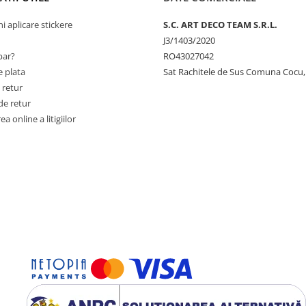
ni aplicare stickere
S.C. ART DECO TEAM S.R.L.
J3/1403/2020
ar?
RO43027042
 plata
Sat Rachitele de Sus Comuna Cocu,
 retur
de retur
a online a litigiilor