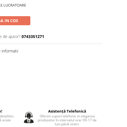
ILE LUCRATOARE
A IN COS
e de ajutor?
0743351271
informatii
e!
Asistență Telefonică
etaliilor,
Oferim suport telefonic in alegerea
să arate
produselor în intervalul orar 09-17 de
luni până vineri.