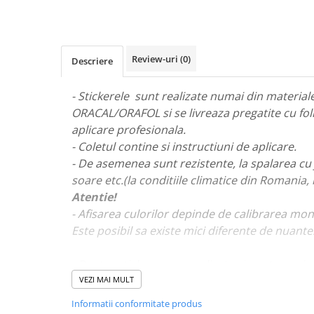
STICKERE MARI
STICKERE CAMIOANE
DAF
Review-uri
(0)
Descriere
IVECO
MAN
- Stickerele sunt realizate numai din materiale 
MERCEDES CAMIOANE
ORACAL/ORAFOL si se livreaza pregatite cu fol
RENAULT CAMIOANE
aplicare profesionala.
VOLVO CAMIOANE
- Coletul contine si instructiuni de aplicare.
STICKERE MOTO/ATV
- De asemenea sunt rezistente, la spalarea cu 
18+ STICKER
soare etc.(la conditiile climatice din Romania,
Atentie!
4X4/OFF ROAD STICKER
- Afisarea culorilor depinde de calibrarea mon
BABY ON BOARD
Este posibil sa existe mici diferente de nuante
CAR AUDIO
DIVERSE
- Pentru stickere personalizate si pentru a viz
va rugam sa ne contactati
aici!
VEZI MAI MULT
DRIFT
Informatii conformitate produs
LOW STICKERS