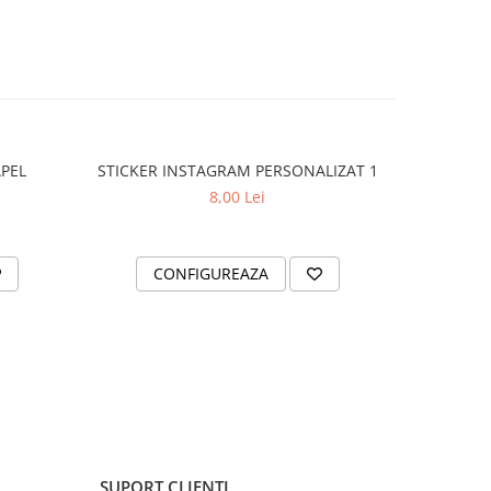
APEL
STICKER INSTAGRAM PERSONALIZAT 1
SET 2 ST
8,00 Lei
CONFIGUREAZA
AD
SUPORT CLIENTI