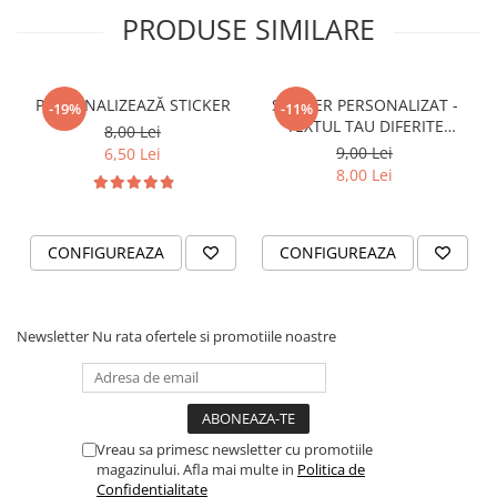
STICKERE PRINTATE
PRODUSE SIMILARE
STICKERE UTILAJE AGRICOLE
VANATOARE - PESCUIT
PERSONALIZEAZĂ STICKER
STICKER PERSONALIZAT -
STICKERE PERSONALIZATE
-19%
-11%
TEXTUL TAU DIFERITE
8,00 Lei
PRODUSE PERSONALIZATE FIRME
FONTURI
9,00 Lei
6,50 Lei
CARTI DE VIZITA
8,00 Lei
ECHIPAMENT DE LUCRU
PERSONALIZAT
CONFIGUREAZA
CONFIGUREAZA
PLACUTE INFORMATIVE
BANNERE PERSONALIZATE
TRICOURI PERSONALIZATE
Newsletter
Nu rata ofertele si promotiile noastre
TRICOURI MĂRCI AUTO
TRICOURI AUDI
TRICOURI BMW
TRICOURI DACIA
Vreau sa primesc newsletter cu promotiile
TRICOURI FORD
magazinului. Afla mai multe in
Politica de
Confidentialitate