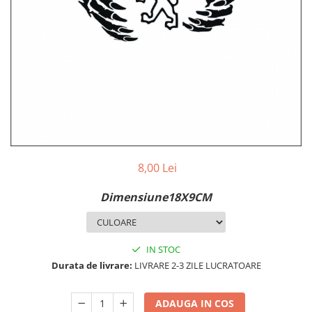
MAZDA
MERCEDES
OPEL
PEUGEOT
RENAULT
SEAT
SKODA
VOLKSWAGEN
VOLVO
STICKERE STALPI
8,00 Lei
STALPI MARCI AUTO
Dimensiune18X9CM
TOP VANZARI
STICKERE PARBRIZ
STICKERE STALPI SI GEAM MIC
IN STOC
Durata de livrare:
LIVRARE 2-3 ZILE LUCRATOARE
STICKERE CAMUFLAJ
STICKERE PENTRU FIRME
ADAUGA IN COS