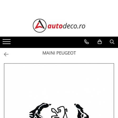
Toate Produsele
STICKERE AUTO
STICKERE MARCI AUTO
ALFA ROMEO
AUDI
MAINI PEUGEOT
BMW
CHEVROLET
CITROEN
DACIA
FIAT
FORD
HONDA
HYUNDAI
KIA