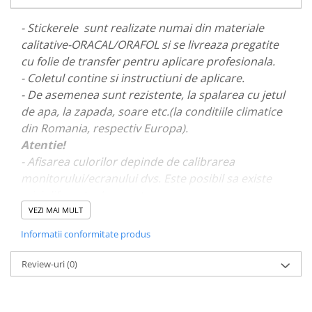
PARASOLARE
- Stickerele sunt realizate numai din materiale
PAUL WALKER STICKER
calitative-ORACAL/ORAFOL si se livreaza pregatite
PENTRU FETE
cu folie de transfer pentru aplicare profesionala.
- Coletul contine si instructiuni de aplicare.
PRODUSE IN TRENDING
- De asemenea sunt rezistente, la spalarea cu jetul
SETURI STICKERE
de apa, la zapada, soare etc.(la conditiile climatice
STICKERE CAPAC REZERVOR
din Romania, respectiv Europa).
STICKERE CRĂCIUN
Atentie!
- Afisarea culorilor depinde de calibrarea
STICKERE CU ANIMALE
monitorului/ecranului dvs. Este posibil sa existe
STICKERE GEAM MIC
mici diferente de nuante.
STICKERE JDM
VEZI MAI MULT
- Pentru stickere personalizate si pentru a vizualiza
STICKERE PENTRU CAPOTA
Informatii conformitate produs
portofoliul nostru va rugam sa ne contactati
aici!
STICKERE PENTRU LATERALE
Review-uri
(0)
STICKERE PERSONALIZATE
STICKERE PRAGURI