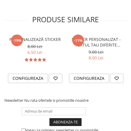
VANATOARE - PESCUIT
PRODUSE SIMILARE
PERSONALIZEAZĂ STICKER
STICKER PERSONALIZAT -
-19%
-11%
TEXTUL TAU DIFERITE
8,00 Lei
FONTURI
9,00 Lei
6,50 Lei
8,00 Lei
CONFIGUREAZA
CONFIGUREAZA
Newsletter
Nu rata ofertele si promotiile noastre
Vreau sa primesc newsletter cu promotiile