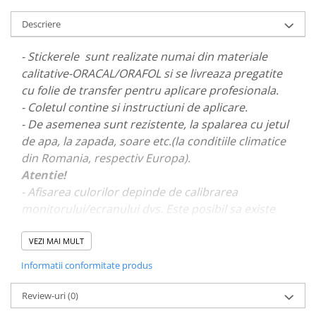
PAUL WALKER STICKER
Descriere
PENTRU FETE
PRODUSE IN TRENDING
- Stickerele sunt realizate numai din materiale
calitative-ORACAL/ORAFOL si se livreaza pregatite
SETURI STICKERE
cu folie de transfer pentru aplicare profesionala.
STICKERE CAPAC REZERVOR
- Coletul contine si instructiuni de aplicare.
STICKERE CRĂCIUN
- De asemenea sunt rezistente, la spalarea cu jetul
de apa, la zapada, soare etc.(la conditiile climatice
STICKERE CU ANIMALE
din Romania, respectiv Europa).
STICKERE GEAM MIC
Atentie!
STICKERE JDM
- Afisarea culorilor depinde de calibrarea
STICKERE PENTRU CAPOTA
monitorului/ecranului dvs. Este posibil sa existe
mici diferente de nuante.
STICKERE PENTRU LATERALE
VEZI MAI MULT
STICKERE PERSONALIZATE
- Pentru stickere personalizate si pentru a vizualiza
Informatii conformitate produs
STICKERE PRAGURI
portofoliul nostru va rugam sa ne contactati
aici!
STICKERE PRINTATE
Review-uri
(0)
STICKERE UTILAJE AGRICOLE