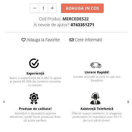
TRICOURI PESCUIT/VANATOARE
DAF
ADAUGA IN COS
TRICOURI SOFERI SI SOFERITE
IVECO
Cod Produs:
MERCEDES22
MAN
Ai nevoie de ajutor?
0743351271
MERCEDES CAMIOANE
RENAULT CAMIOANE
Adauga la Favorite
Cere informatii
VOLVO CAMIOANE
STICKERE MOTO/ATV
18+ STICKER
4X4/OFF ROAD STICKER
Livrare Rapidă!
Experiență
Livrare oriunde in țară la ușă sau
Avem o experiență de 8 ANI în spate
Easybox
BABY ON BOARD
și peste 40.000 de comenzi onorate
cu succes.
CAR AUDIO
DIVERSE
DRIFT
Produse de calitate!
Asistență Telefonică
Acordăm o deosebită ațentie
Oferim suport telefonic in alegerea
detaliilor, astfel încat produsul final
produselor în intervalul orar 09-17
LOW STICKERS
să arate perfect.
de luni până vineri.
PARASOLARE