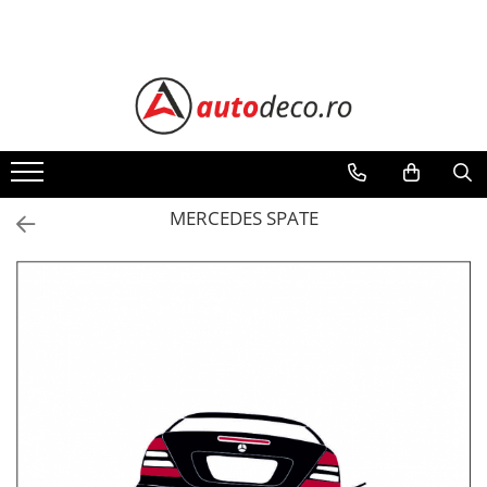
Toate Produsele
STICKERE AUTO
STICKERE MARCI AUTO
ALFA ROMEO
AUDI
MERCEDES SPATE
BMW
CHEVROLET
CITROEN
DACIA
FIAT
FORD
HONDA
HYUNDAI
KIA