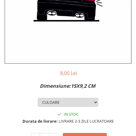
MAZDA
MERCEDES
OPEL
PEUGEOT
RENAULT
SEAT
SKODA
VOLKSWAGEN
VOLVO
STICKERE STALPI
8,00 Lei
STALPI MARCI AUTO
Dimensiune:15X9,2 CM
TOP VANZARI
STICKERE PARBRIZ
STICKERE STALPI SI GEAM MIC
IN STOC
STICKERE CAMUFLAJ
Durata de livrare:
LIVRARE 2-3 ZILE LUCRATOARE
STICKERE PENTRU FIRME