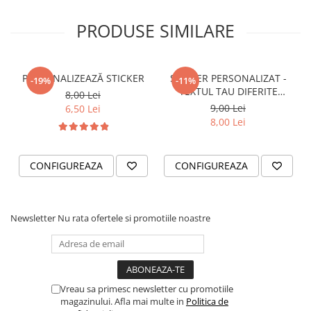
STICKERE PRINTATE
STICKERE UTILAJE AGRICOLE
PRODUSE SIMILARE
VANATOARE - PESCUIT
STICKERE PERSONALIZATE
PERSONALIZEAZĂ STICKER
STICKER PERSONALIZAT -
-19%
-11%
PRODUSE PERSONALIZATE FIRME
TEXTUL TAU DIFERITE
8,00 Lei
CARTI DE VIZITA
FONTURI
9,00 Lei
6,50 Lei
8,00 Lei
ECHIPAMENT DE LUCRU
PERSONALIZAT
PLACUTE INFORMATIVE
CONFIGUREAZA
CONFIGUREAZA
BANNERE PERSONALIZATE
TRICOURI PERSONALIZATE
TRICOURI MĂRCI AUTO
Newsletter
Nu rata ofertele si promotiile noastre
TRICOURI AUDI
TRICOURI BMW
TRICOURI DACIA
Vreau sa primesc newsletter cu promotiile
TRICOURI FORD
magazinului. Afla mai multe in
Politica de