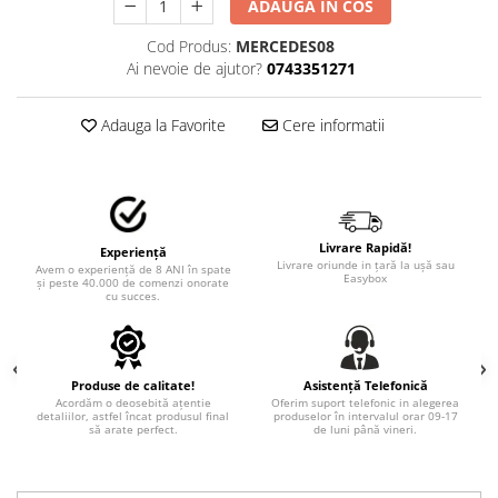
STICKERE MARI
ADAUGA IN COS
STICKERE CAMIOANE
Cod Produs:
MERCEDES08
Ai nevoie de ajutor?
0743351271
DAF
IVECO
Adauga la Favorite
Cere informatii
MAN
MERCEDES CAMIOANE
RENAULT CAMIOANE
VOLVO CAMIOANE
STICKERE MOTO/ATV
Livrare Rapidă!
Experiență
Livrare oriunde in țară la ușă sau
Avem o experiență de 8 ANI în spate
18+ STICKER
Easybox
și peste 40.000 de comenzi onorate
cu succes.
4X4/OFF ROAD STICKER
BABY ON BOARD
CAR AUDIO
Produse de calitate!
Asistență Telefonică
Acordăm o deosebită ațentie
Oferim suport telefonic in alegerea
DIVERSE
detaliilor, astfel încat produsul final
produselor în intervalul orar 09-17
să arate perfect.
de luni până vineri.
DRIFT
LOW STICKERS