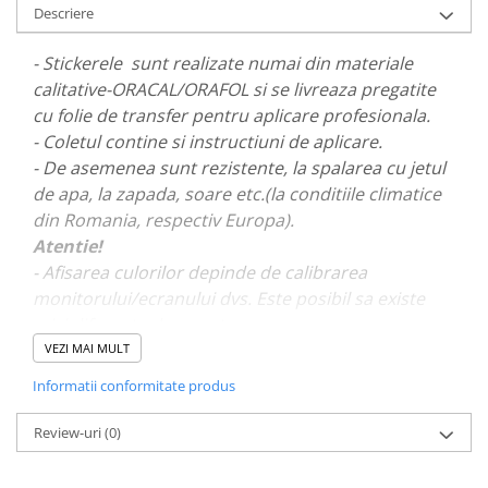
Descriere
PARASOLARE
PAUL WALKER STICKER
- Stickerele sunt realizate numai din materiale
PENTRU FETE
calitative-ORACAL/ORAFOL si se livreaza pregatite
cu folie de transfer pentru aplicare profesionala.
PRODUSE IN TRENDING
- Coletul contine si instructiuni de aplicare.
SETURI STICKERE
- De asemenea sunt rezistente, la spalarea cu jetul
STICKERE CAPAC REZERVOR
de apa, la zapada, soare etc.(la conditiile climatice
din Romania, respectiv Europa).
STICKERE CRĂCIUN
Atentie!
STICKERE CU ANIMALE
- Afisarea culorilor depinde de calibrarea
STICKERE GEAM MIC
monitorului/ecranului dvs. Este posibil sa existe
mici diferente de nuante.
STICKERE JDM
VEZI MAI MULT
STICKERE PENTRU CAPOTA
- Pentru stickere personalizate si pentru a vizualiza
Informatii conformitate produs
STICKERE PENTRU LATERALE
portofoliul nostru va rugam sa ne contactati
aici!
STICKERE PERSONALIZATE
Review-uri
(0)
STICKERE PRAGURI