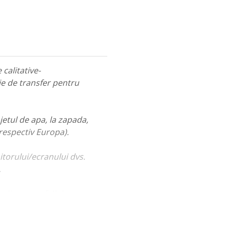
calitative-
ie de transfer pentru
jetul de apa, la zapada,
 respectiv Europa).
itorului/ecranului dvs.
.
ualiza portofoliul nostru