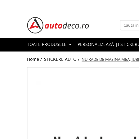
Toate Produsele
STICKERE AUTO
STICKERE MARCI AUTO
TOATE PRODUSELE
PERSONALIZEAZĂ-ȚI STICKER
ALFA ROMEO
Home /
STICKERE AUTO /
AUDI
NU RADE DE MASINA MEA, IUBI
BMW
CHEVROLET
CITROEN
DACIA
FIAT
FORD
HONDA
HYUNDAI
KIA