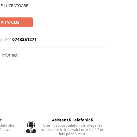
ILE LUCRATOARE
A IN COS
jutor?
0743351271
informatii
e!
Asistență Telefonică
etaliilor,
Oferim suport telefonic in alegerea
să arate
produselor în intervalul orar 09-17 de
luni până vineri.