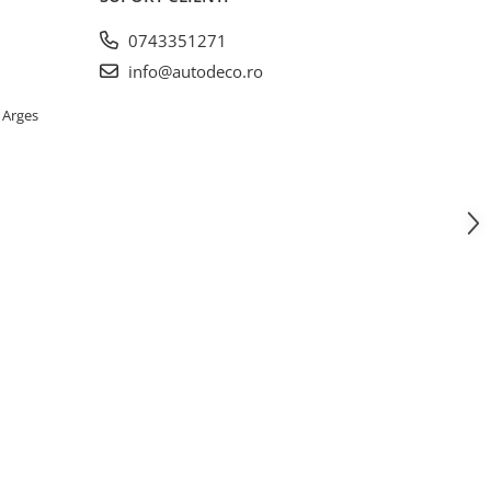
0743351271
info@autodeco.ro
 Arges