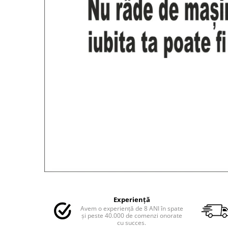
MAZDA
MERCEDES
OPEL
PEUGEOT
RENAULT
SEAT
SKODA
VOLKSWAGEN
VOLVO
STICKERE STALPI
STALPI MARCI AUTO
TOP VANZARI
STICKERE PARBRIZ
STICKERE STALPI SI GEAM MIC
Distribuie
pe
STICKERE CAMUFLAJ
Experiență
Facebook
Avem o experiență de 8 ANI în spate
STICKERE PENTRU FIRME
și peste 40.000 de comenzi onorate
cu succes.