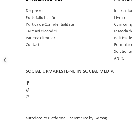
STICKERE PRINTATE
STICKERE UTILAJE AGRICOLE
Despre noi
Instructiu
Portofoliu Lucrări
Livrare
VANATOARE - PESCUIT
Politica de Confidentialitate
Cum cump
STICKERE PERSONALIZATE
Termeni si conditii
Metode de
PRODUSE PERSONALIZATE FIRME
Parerea clientilor
Politica de
CARTI DE VIZITA
Contact
Formular 
Solutionare
ECHIPAMENT DE LUCRU
ANPC
PERSONALIZAT
PLACUTE INFORMATIVE
SOCIAL
URMARESTE-NE IN SOCIAL MEDIA
BANNERE PERSONALIZATE
TRICOURI PERSONALIZATE
TRICOURI MĂRCI AUTO
TRICOURI AUDI
TRICOURI BMW
TRICOURI DACIA
autodeco.ro
Platforma E-commerce by Gomag
TRICOURI FORD