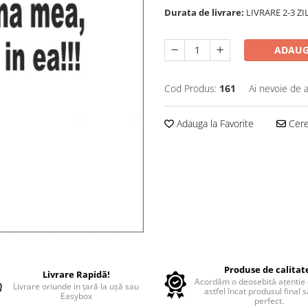
Durata de livrare:
LIVRARE 2-3 Z
ADAUG
Cod Produs:
161
Ai nevoie de a
Adauga la Favorite
Cere 
Produse de calitat
Livrare Rapidă!
Acordăm o deosebită ațentie d
Livrare oriunde in țară la ușă sau
astfel încat produsul final 
Easybox
perfect.