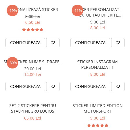
OPEL
PENTRU PASIONATII AUTO
PERSONALIZEAZĂ STICKER
STICKER PERSONALIZAT -
-19%
-11%
PEUGEOT
TRICOURI AMUZANTE
TEXTUL TAU DIFERITE
8,00 Lei
RENAULT
FONTURI
9,00 Lei
6,50 Lei
TRICOURI ANIVERSARE
8,00 Lei
SEAT
TRICOURI CU MESAJE
SKODA
TRICOURI CU PROFESII
CONFIGUREAZA
CONFIGUREAZA
VOLKSWAGEN
TRICOURI CUPLURI/TINERI
VOLVO
CASATORITI
STICKERE STALPI
SET STICKER NUME SI DRAPEL
STICKER INSTAGRAM
-30%
TRICOURI DAMA
STALPI MARCI AUTO
PERSONALIZAT 1
20,00 Lei
TRICOURI IUBITORI DE CAINI
8,00 Lei
14,00 Lei
TOP VANZARI
TRICOURI IUBITORI DE PISICI
STICKERE PARBRIZ
CONFIGUREAZA
CONFIGUREAZA
TRICOURI JDM
STICKERE STALPI SI GEAM MIC
TRICOURI MOTO/ATV
STICKERE CAMUFLAJ
SET 2 STICKERE PENTRU
STICKER LIMITED EDITION
TRICOURI OFF ROAD/4X4
STICKERE PENTRU FIRME
STALPI NEGRU LUCIOS
MOTORSPORT
65,00 Lei
9,00 Lei
TRICOURI PENTRU SOFERI DE
STICKERE MARI
CAMION
STICKERE CAMIOANE