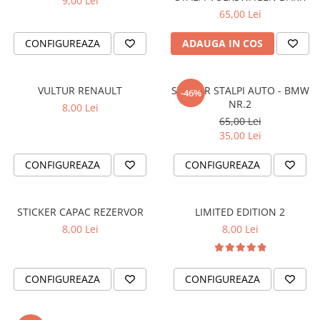
9,00 Lei
PAUL WALKER STICKER
65,00 Lei
PENTRU FETE
CONFIGUREAZA
ADAUGA IN COS
PRODUSE IN TRENDING
SETURI STICKERE
VULTUR RENAULT
STICKER STALPI AUTO - BMW
-46%
STICKERE CAPAC REZERVOR
NR.2
8,00 Lei
STICKERE CRĂCIUN
65,00 Lei
35,00 Lei
STICKERE CU ANIMALE
STICKERE GEAM MIC
CONFIGUREAZA
CONFIGUREAZA
STICKERE JDM
STICKERE PENTRU CAPOTA
STICKER CAPAC REZERVOR
LIMITED EDITION 2
8,00 Lei
8,00 Lei
STICKERE PENTRU LATERALE
STICKERE PERSONALIZATE
STICKERE PRAGURI
CONFIGUREAZA
CONFIGUREAZA
STICKERE PRINTATE
STICKERE UTILAJE AGRICOLE