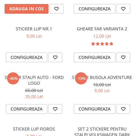
TRICOURI PESCUIT/VANATOARE
DAF
ADAUGA IN COS
CONFIGUREAZA
TRICOURI SOFERI SI SOFERITE
IVECO
MAN
STICKER LUP NR.1
GHEARE FAR VARIANTA 2
MERCEDES CAMIOANE
9,00 Lei
12,00 Lei
RENAULT CAMIOANE
VOLVO CAMIOANE
STICKERE MOTO/ATV
CONFIGUREAZA
CONFIGUREAZA
18+ STICKER
4X4/OFF ROAD STICKER
STICKER STALPI AUTO - FORD
STICKER BUSOLA ADVENTURE
-46%
-10%
LOGO
BABY ON BOARD
10,00 Lei
65,00 Lei
9,00 Lei
CAR AUDIO
35,00 Lei
DIVERSE
CONFIGUREAZA
CONFIGUREAZA
DRIFT
LOW STICKERS
STICKER LUP FIOROS
SET 2 STICKERE PENTRU
PARASOLARE
STALPI VOLKSWAGEN DARK