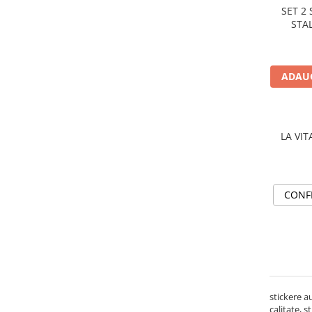
SET 2
PARASOLARE
STAL
PAUL WALKER STICKER
PENTRU FETE
ADAUG
PRODUSE IN TRENDING
SETURI STICKERE
STICKERE CAPAC REZERVOR
LA VIT
STICKERE CRĂCIUN
STICKERE CU ANIMALE
STICKERE GEAM MIC
CONF
STICKERE JDM
STICKERE PENTRU CAPOTA
STICKERE PENTRU LATERALE
STICKERE PERSONALIZATE
STICKERE PRAGURI
stickere a
calitate, 