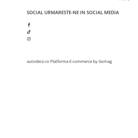
TRICOURI HONDA
TRICOURI MERCEDES
SOCIAL
URMARESTE-NE IN SOCIAL MEDIA
TRICOURI OPEL
TRICOURI PEUGEOT
TRICOURI RENAULT
TRICOURI SEAT
TRICOURI SKODA
TRICOURI VOLKSWAGEN
autodeco.ro
Platforma E-commerce by Gomag
TRICOURI VOLVO
PENTRU PASIONATII AUTO
TRICOURI AMUZANTE
TRICOURI ANIVERSARE
TRICOURI CU MESAJE
TRICOURI CU PROFESII
TRICOURI CUPLURI/TINERI
CASATORITI
TRICOURI DAMA