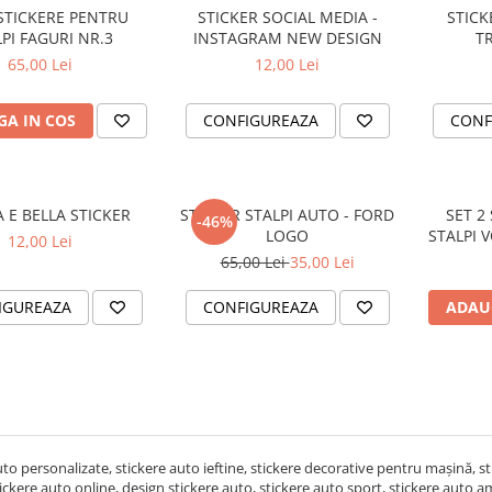
 STICKERE PENTRU
STICKER SOCIAL MEDIA -
STICK
PI FAGURI NR.3
INSTAGRAM NEW DESIGN
T
65,00 Lei
12,00 Lei
A IN COS
CONFIGUREAZA
CONF
A E BELLA STICKER
STICKER STALPI AUTO - FORD
SET 2
-46%
LOGO
STALPI
12,00 Lei
65,00 Lei
35,00 Lei
IGUREAZA
CONFIGUREAZA
ADAU
uto personalizate, stickere auto ieftine, stickere decorative pentru mașină, s
stickere auto online, design stickere auto, stickere auto sport, stickere auto