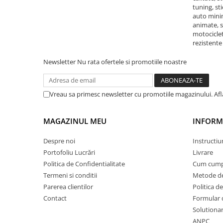
STICKERE PRINTATE
tuning, st
auto minim
STICKERE UTILAJE AGRICOLE
animate, s
VANATOARE - PESCUIT
motociclet
rezistente
STICKERE PERSONALIZATE
PRODUSE PERSONALIZATE FIRME
Newsletter
Nu rata ofertele si promotiile noastre
CARTI DE VIZITA
ECHIPAMENT DE LUCRU
Vreau sa primesc newsletter cu promotiile magazinului. Af
PERSONALIZAT
PLACUTE INFORMATIVE
MAGAZINUL MEU
INFORMA
BANNERE PERSONALIZATE
Despre noi
Instructiu
TRICOURI PERSONALIZATE
Portofoliu Lucrări
Livrare
TRICOURI MĂRCI AUTO
Politica de Confidentialitate
Cum cump
TRICOURI AUDI
Termeni si conditii
Metode de
TRICOURI BMW
Parerea clientilor
Politica de
TRICOURI DACIA
Contact
Formular 
Solutionare
TRICOURI FORD
ANPC