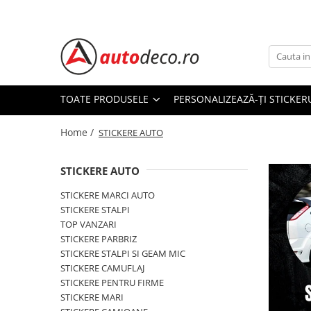
Toate Produsele
STICKERE AUTO
STICKERE MARCI AUTO
TOATE PRODUSELE
PERSONALIZEAZĂ-ȚI STICKER
ALFA ROMEO
Home /
AUDI
STICKERE AUTO
BMW
CHEVROLET
STICKERE AUTO
CITROEN
STICKERE MARCI AUTO
DACIA
STICKERE STALPI
FIAT
TOP VANZARI
STICKERE PARBRIZ
FORD
STICKERE STALPI SI GEAM MIC
HONDA
STICKERE CAMUFLAJ
HYUNDAI
STICKERE PENTRU FIRME
KIA
STICKERE MARI