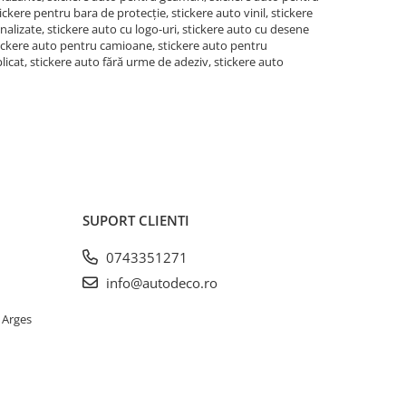
ickere pentru bara de protecție, stickere auto vinil, stickere
nalizate, stickere auto cu logo-uri, stickere auto cu desene
tickere auto pentru camioane, stickere auto pentru
licat, stickere auto fără urme de adeziv, stickere auto
SUPORT CLIENTI
0743351271
info@autodeco.ro
 Arges