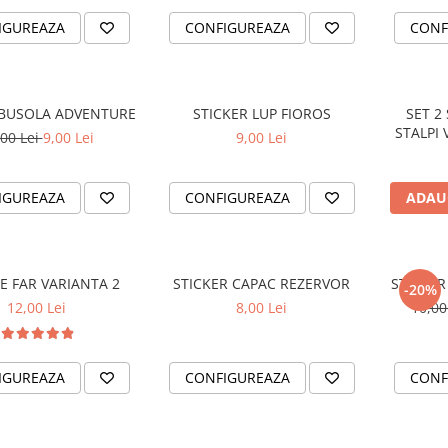
IGUREAZA
CONFIGUREAZA
CONF
 BUSOLA ADVENTURE
STICKER LUP FIOROS
SET 2
STALPI
,00 Lei
9,00 Lei
9,00 Lei
IGUREAZA
CONFIGUREAZA
ADAU
E FAR VARIANTA 2
STICKER CAPAC REZERVOR
STICKE
-20%
12,00 Lei
8,00 Lei
10,00
IGUREAZA
CONFIGUREAZA
CONF