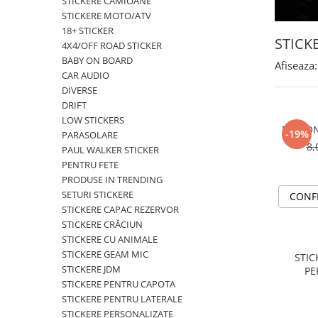
STICKERE CAMIOANE
MAZDA
STICKERE MOTO/ATV
MERCEDES
18+ STICKER
OPEL
STICK
4X4/OFF ROAD STICKER
PEUGEOT
BABY ON BOARD
Afiseaza:
CAR AUDIO
RENAULT
DIVERSE
SEAT
DRIFT
SKODA
LOW STICKERS
PERSON
VOLKSWAGEN
-19%
PARASOLARE
8,
VOLVO
PAUL WALKER STICKER
PENTRU FETE
STICKERE STALPI
PRODUSE IN TRENDING
STALPI MARCI AUTO
SETURI STICKERE
CONF
TOP VANZARI
STICKERE CAPAC REZERVOR
STICKERE CRĂCIUN
STICKERE PARBRIZ
STICKERE CU ANIMALE
STICKERE STALPI SI GEAM MIC
STICKERE GEAM MIC
STIC
STICKERE JDM
PE
STICKERE CAMUFLAJ
STICKERE PENTRU CAPOTA
STICKERE PENTRU FIRME
STICKERE PENTRU LATERALE
STICKERE PERSONALIZATE