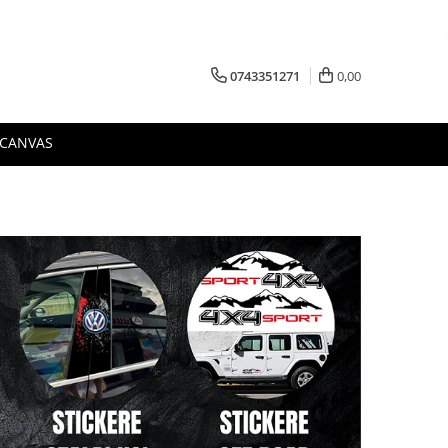
0743351271
0,00
 CANVAS