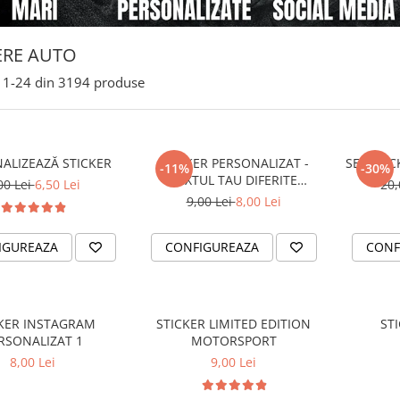
ERE AUTO
1-
24
din
3194
produse
ALIZEAZĂ STICKER
STICKER PERSONALIZAT -
SET STI
-11%
-30%
TEXTUL TAU DIFERITE
00 Lei
6,50 Lei
20,
FONTURI
9,00 Lei
8,00 Lei
IGUREAZA
CONFIGUREAZA
CONF
KER INSTAGRAM
STICKER LIMITED EDITION
ST
RSONALIZAT 1
MOTORSPORT
8,00 Lei
9,00 Lei