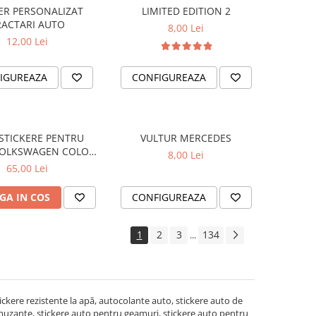
ER PERSONALIZAT
LIMITED EDITION 2
RACTARI AUTO
8,00 Lei
12,00 Lei
IGUREAZA
CONFIGUREAZA
 STICKERE PENTRU
VULTUR MERCEDES
 VOLKSWAGEN COLOR
8,00 Lei
SPLASH
65,00 Lei
GA IN COS
CONFIGUREAZA
1
2
3
134
...
tickere rezistente la apă, autocolante auto, stickere auto de
 amuzante, stickere auto pentru geamuri, stickere auto pentru