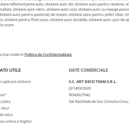
ickere reflectorizante auto, stickere auto 3D, stickere auto pentru reclame, st
aliste, stickere auto retro, stickere auto cool, stickere auto cu mesaje perso
tickere auto pentru pasionați de mașini, stickere auto pentru șoferi Uber, s
e, stickere pentru flote auto, stickere auto durabile, stickere auto ușor de ap
 la soare.
la mai multe in
Politica de Confidentialitate
TII UTILE
DATE COMERCIALE
ni aplicare stickere
S.C. ART DECO TEAM S.R.L.
J3/1403/2020
ar?
RO43027042
 plata
Sat Rachitele de Sus Comuna Cocu,
 retur
de retur
a online a litigiilor