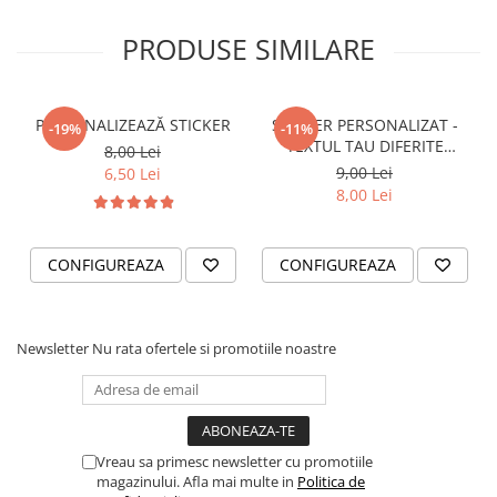
STICKERE PRINTATE
STICKERE UTILAJE AGRICOLE
PRODUSE SIMILARE
VANATOARE - PESCUIT
STICKERE PERSONALIZATE
PERSONALIZEAZĂ STICKER
STICKER PERSONALIZAT -
-19%
-11%
PRODUSE PERSONALIZATE FIRME
TEXTUL TAU DIFERITE
8,00 Lei
CARTI DE VIZITA
FONTURI
9,00 Lei
6,50 Lei
8,00 Lei
ECHIPAMENT DE LUCRU
PERSONALIZAT
PLACUTE INFORMATIVE
CONFIGUREAZA
CONFIGUREAZA
BANNERE PERSONALIZATE
TRICOURI PERSONALIZATE
Newsletter
Nu rata ofertele si promotiile noastre
TRICOURI MĂRCI AUTO
TRICOURI AUDI
TRICOURI BMW
TRICOURI DACIA
Vreau sa primesc newsletter cu promotiile
TRICOURI FORD
magazinului. Afla mai multe in
Politica de