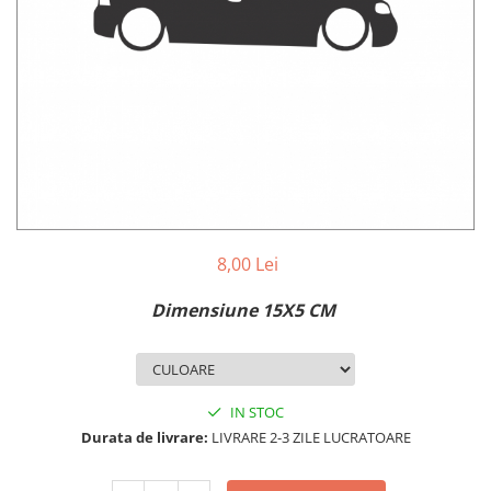
MAZDA
MERCEDES
OPEL
PEUGEOT
RENAULT
SEAT
SKODA
VOLKSWAGEN
VOLVO
STICKERE STALPI
8,00 Lei
STALPI MARCI AUTO
Dimensiune 15X5 CM
TOP VANZARI
STICKERE PARBRIZ
STICKERE STALPI SI GEAM MIC
IN STOC
STICKERE CAMUFLAJ
Durata de livrare:
LIVRARE 2-3 ZILE LUCRATOARE
STICKERE PENTRU FIRME