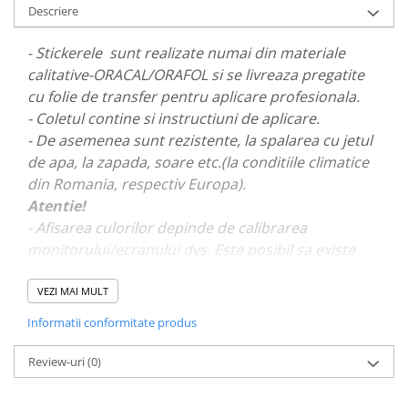
Descriere
PARASOLARE
PAUL WALKER STICKER
- Stickerele sunt realizate numai din materiale
calitative-ORACAL/ORAFOL si se livreaza pregatite
PENTRU FETE
cu folie de transfer pentru aplicare profesionala.
PRODUSE IN TRENDING
- Coletul contine si instructiuni de aplicare.
SETURI STICKERE
- De asemenea sunt rezistente, la spalarea cu jetul
STICKERE CAPAC REZERVOR
de apa, la zapada, soare etc.(la conditiile climatice
din Romania, respectiv Europa).
STICKERE CRĂCIUN
Atentie!
STICKERE CU ANIMALE
- Afisarea culorilor depinde de calibrarea
STICKERE GEAM MIC
monitorului/ecranului dvs. Este posibil sa existe
mici diferente de nuante.
STICKERE JDM
VEZI MAI MULT
STICKERE PENTRU CAPOTA
- Pentru stickere personalizate si pentru a vizualiza
Informatii conformitate produs
STICKERE PENTRU LATERALE
portofoliul nostru va rugam sa ne contactati
aici!
STICKERE PERSONALIZATE
Review-uri
(0)
STICKERE PRAGURI