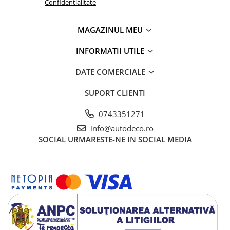
TRICOURI HONDA
Confidentialitate
TRICOURI MERCEDES
TRICOURI OPEL
MAGAZINUL MEU
TRICOURI PEUGEOT
INFORMATII UTILE
TRICOURI RENAULT
TRICOURI SEAT
DATE COMERCIALE
TRICOURI SKODA
SUPORT CLIENTI
TRICOURI VOLKSWAGEN
TRICOURI VOLVO
0743351271
PENTRU PASIONATII AUTO
info@autodeco.ro
TRICOURI AMUZANTE
SOCIAL
URMARESTE-NE IN SOCIAL MEDIA
TRICOURI ANIVERSARE
TRICOURI CU MESAJE
TRICOURI CU PROFESII
TRICOURI CUPLURI/TINERI
CASATORITI
TRICOURI DAMA