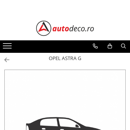
Toate Produsele
STICKERE AUTO
STICKERE MARCI AUTO
ALFA ROMEO
AUDI
OPEL ASTRA G
BMW
CHEVROLET
CITROEN
DACIA
FIAT
FORD
HONDA
HYUNDAI
KIA