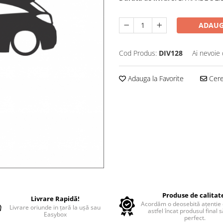
ADAUG
Cod Produs:
DIV128
Ai nevoie 
Adauga la Favorite
Cere 
Produse de calitat
Livrare Rapidă!
Acordăm o deosebită ațentie d
Livrare oriunde in țară la ușă sau
astfel încat produsul final 
Easybox
perfect.