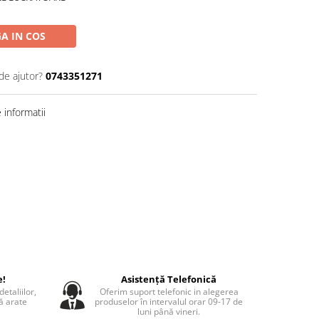
A IN COS
de ajutor?
0743351271
informatii
e!
Asistență Telefonică
etaliilor,
Oferim suport telefonic in alegerea
să arate
produselor în intervalul orar 09-17 de
luni până vineri.