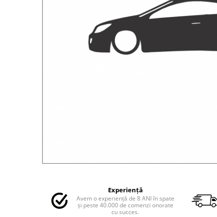
MAZDA
MERCEDES
OPEL
PEUGEOT
RENAULT
SEAT
SKODA
VOLKSWAGEN
VOLVO
STICKERE STALPI
STALPI MARCI AUTO
TOP VANZARI
STICKERE PARBRIZ
STICKERE STALPI SI GEAM MIC
Distribuie
pe
STICKERE CAMUFLAJ
Experiență
Facebook
Avem o experiență de 8 ANI în spate
STICKERE PENTRU FIRME
și peste 40.000 de comenzi onorate
cu succes.