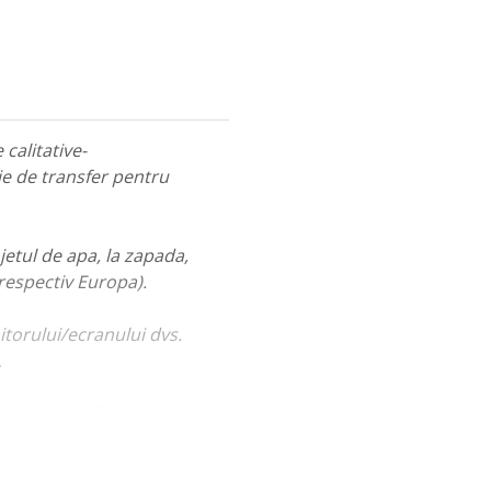
calitative-
ie de transfer pentru
jetul de apa, la zapada,
 respectiv Europa).
itorului/ecranului dvs.
.
ualiza portofoliul nostru