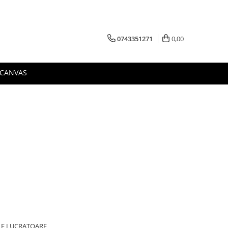
0743351271
0,00
 CANVAS
ILE LUCRATOARE