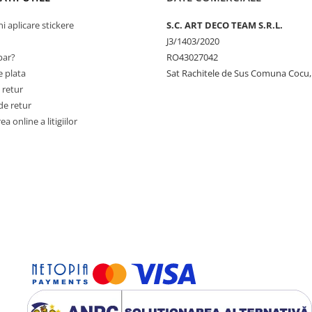
ni aplicare stickere
S.C. ART DECO TEAM S.R.L.
J3/1403/2020
ar?
RO43027042
 plata
Sat Rachitele de Sus Comuna Cocu,
 retur
de retur
a online a litigiilor