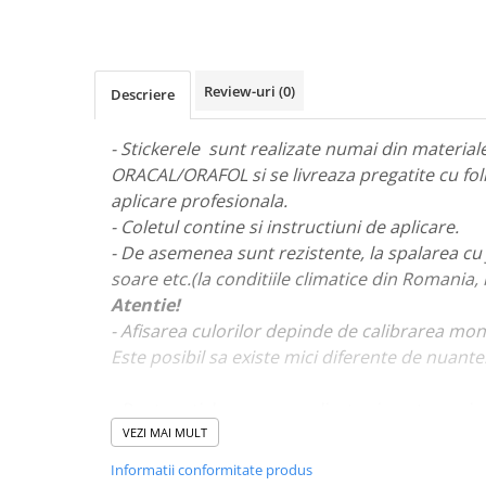
STICKERE MARI
STICKERE CAMIOANE
DAF
Review-uri
(0)
Descriere
IVECO
MAN
- Stickerele sunt realizate numai din materiale 
MERCEDES CAMIOANE
ORACAL/ORAFOL si se livreaza pregatite cu fol
RENAULT CAMIOANE
aplicare profesionala.
VOLVO CAMIOANE
- Coletul contine si instructiuni de aplicare.
STICKERE MOTO/ATV
- De asemenea sunt rezistente, la spalarea cu 
18+ STICKER
soare etc.(la conditiile climatice din Romania,
Atentie!
4X4/OFF ROAD STICKER
- Afisarea culorilor depinde de calibrarea mon
BABY ON BOARD
Este posibil sa existe mici diferente de nuante
CAR AUDIO
DIVERSE
- Pentru stickere personalizate si pentru a viz
va rugam sa ne contactati
aici!
VEZI MAI MULT
DRIFT
Informatii conformitate produs
LOW STICKERS