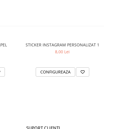
APEL
STICKER INSTAGRAM PERSONALIZAT 1
SET 2 ST
8,00 Lei
CONFIGUREAZA
AD
SUPORT CLIENTI