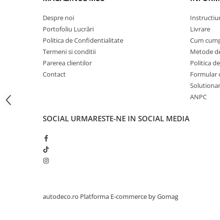
STICKERE PRINTATE
STICKERE UTILAJE AGRICOLE
Despre noi
Instructiu
Portofoliu Lucrări
Livrare
VANATOARE - PESCUIT
Politica de Confidentialitate
Cum cump
STICKERE PERSONALIZATE
Termeni si conditii
Metode de
PRODUSE PERSONALIZATE FIRME
Parerea clientilor
Politica de
CARTI DE VIZITA
Contact
Formular 
Solutionare
ECHIPAMENT DE LUCRU
ANPC
PERSONALIZAT
PLACUTE INFORMATIVE
SOCIAL
URMARESTE-NE IN SOCIAL MEDIA
BANNERE PERSONALIZATE
TRICOURI PERSONALIZATE
TRICOURI MĂRCI AUTO
TRICOURI AUDI
TRICOURI BMW
TRICOURI DACIA
autodeco.ro
Platforma E-commerce by Gomag
TRICOURI FORD