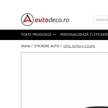
Toate Produsele
STICKERE AUTO
STICKERE MARCI AUTO
TOATE PRODUSELE
PERSONALIZEAZĂ-ȚI STICKER
ALFA ROMEO
Home /
STICKERE AUTO /
AUDI
OPEL ASTRA H COUPE
BMW
CHEVROLET
CITROEN
DACIA
FIAT
FORD
HONDA
HYUNDAI
KIA