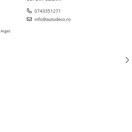
0743351271
info@autodeco.ro
 Arges