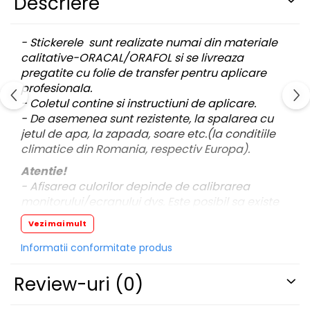
Descriere
PAUL WALKER STICKER
PENTRU FETE
- Stickerele sunt realizate numai din materiale
PRODUSE IN TRENDING
calitative-ORACAL/ORAFOL si se livreaza
pregatite cu folie de transfer pentru aplicare
SETURI STICKERE
profesionala.
STICKERE CAPAC REZERVOR
- Coletul contine si instructiuni de aplicare.
STICKERE CRĂCIUN
- De asemenea sunt rezistente, la spalarea cu
jetul de apa, la zapada, soare etc.(la conditiile
STICKERE CU ANIMALE
climatice din Romania, respectiv Europa).
STICKERE GEAM MIC
Atentie!
STICKERE JDM
- Afisarea culorilor depinde de calibrarea
monitorului/ecranului dvs. Este posibil sa existe
STICKERE PENTRU CAPOTA
mici diferente de nuante.
STICKERE PENTRU LATERALE
Vezi mai mult
STICKERE PERSONALIZATE
- Pentru stickere personalizate si pentru a
Informatii conformitate produs
vizualiza portofoliul nostru va rugam sa ne
STICKERE PRAGURI
contactati
aici!
Review-uri
(0)
STICKERE PRINTATE