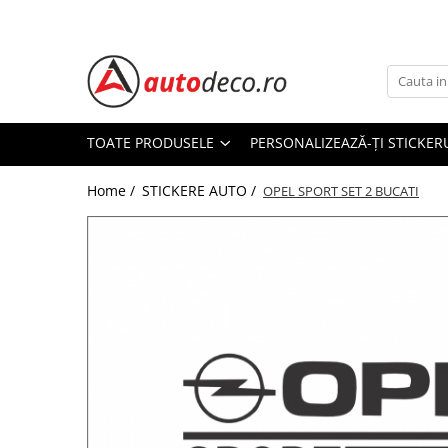
Toate Produsele
STICKERE AUTO
STICKERE MARCI AUTO
TOATE PRODUSELE
PERSONALIZEAZĂ-ȚI STICKER
ALFA ROMEO
Home /
STICKERE AUTO /
AUDI
OPEL SPORT SET 2 BUCATI
BMW
CHEVROLET
CITROEN
DACIA
FIAT
FORD
HONDA
HYUNDAI
KIA