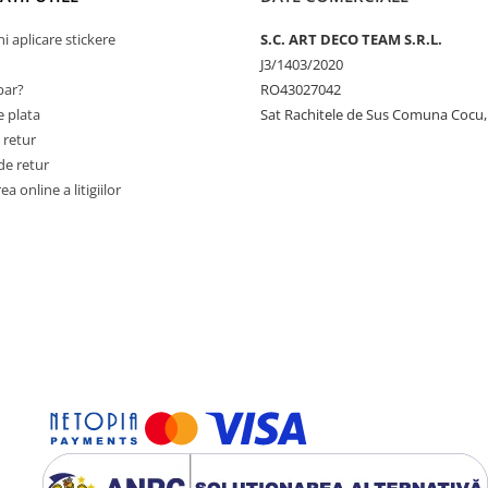
ni aplicare stickere
S.C. ART DECO TEAM S.R.L.
J3/1403/2020
ar?
RO43027042
 plata
Sat Rachitele de Sus Comuna Cocu,
 retur
de retur
a online a litigiilor