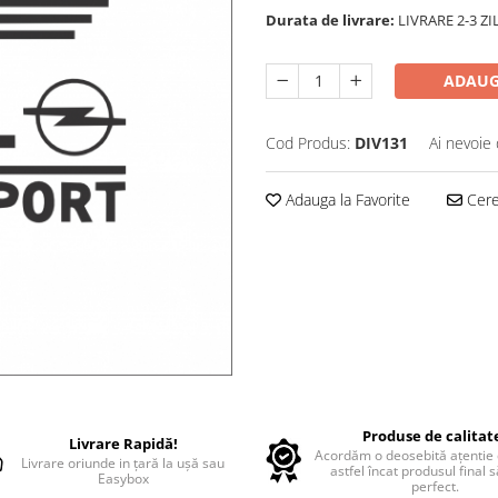
Durata de livrare:
LIVRARE 2-3 Z
ADAUG
Cod Produs:
DIV131
Ai nevoie 
Adauga la Favorite
Cere 
Produse de calitat
Livrare Rapidă!
Acordăm o deosebită ațentie d
Livrare oriunde in țară la ușă sau
astfel încat produsul final 
Easybox
perfect.