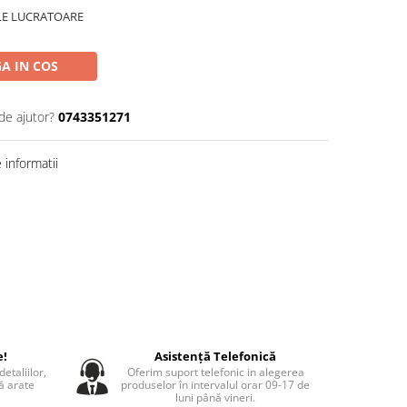
ILE LUCRATOARE
A IN COS
de ajutor?
0743351271
informatii
e!
Asistență Telefonică
etaliilor,
Oferim suport telefonic in alegerea
să arate
produselor în intervalul orar 09-17 de
luni până vineri.