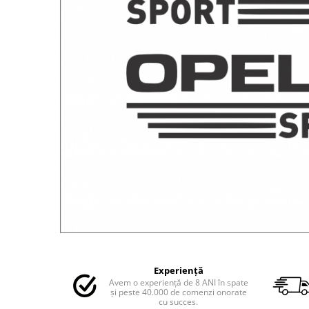
MAZDA
MERCEDES
OPEL
PEUGEOT
RENAULT
SEAT
SKODA
VOLKSWAGEN
VOLVO
STICKERE STALPI
STALPI MARCI AUTO
TOP VANZARI
STICKERE PARBRIZ
STICKERE STALPI SI GEAM MIC
Distribuie
pe
STICKERE CAMUFLAJ
Experiență
Facebook
Avem o experiență de 8 ANI în spate
STICKERE PENTRU FIRME
și peste 40.000 de comenzi onorate
cu succes.