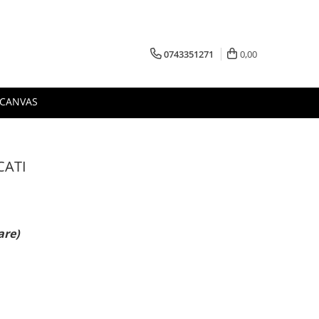
0743351271
0,00
 CANVAS
CATI
are)