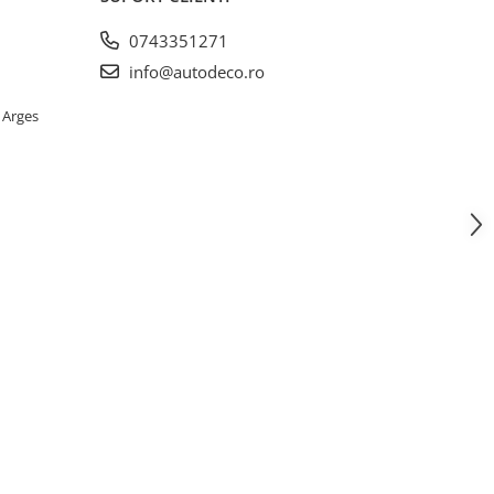
0743351271
info@autodeco.ro
 Arges