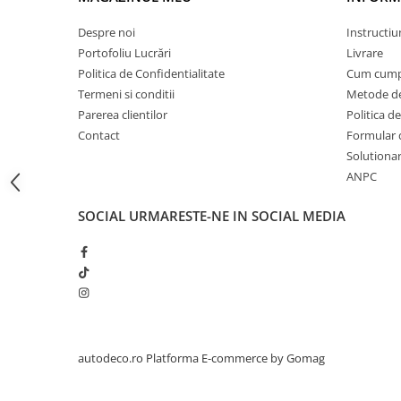
STICKERE PRINTATE
STICKERE UTILAJE AGRICOLE
Despre noi
Instructiu
Portofoliu Lucrări
Livrare
VANATOARE - PESCUIT
Politica de Confidentialitate
Cum cump
STICKERE PERSONALIZATE
Termeni si conditii
Metode de
PRODUSE PERSONALIZATE FIRME
Parerea clientilor
Politica de
CARTI DE VIZITA
Contact
Formular 
Solutionare
ECHIPAMENT DE LUCRU
ANPC
PERSONALIZAT
PLACUTE INFORMATIVE
SOCIAL
URMARESTE-NE IN SOCIAL MEDIA
BANNERE PERSONALIZATE
TRICOURI PERSONALIZATE
TRICOURI MĂRCI AUTO
TRICOURI AUDI
TRICOURI BMW
TRICOURI DACIA
autodeco.ro
Platforma E-commerce by Gomag
TRICOURI FORD