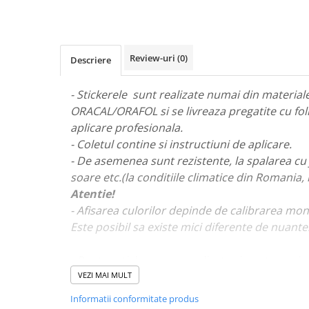
STICKERE MARI
STICKERE CAMIOANE
DAF
Review-uri
(0)
Descriere
IVECO
MAN
- Stickerele sunt realizate numai din materiale 
MERCEDES CAMIOANE
ORACAL/ORAFOL si se livreaza pregatite cu fol
RENAULT CAMIOANE
aplicare profesionala.
VOLVO CAMIOANE
- Coletul contine si instructiuni de aplicare.
STICKERE MOTO/ATV
- De asemenea sunt rezistente, la spalarea cu 
18+ STICKER
soare etc.(la conditiile climatice din Romania,
Atentie!
4X4/OFF ROAD STICKER
- Afisarea culorilor depinde de calibrarea mon
BABY ON BOARD
Este posibil sa existe mici diferente de nuante
CAR AUDIO
DIVERSE
- Pentru stickere personalizate si pentru a viz
va rugam sa ne contactati
aici!
VEZI MAI MULT
DRIFT
Informatii conformitate produs
LOW STICKERS