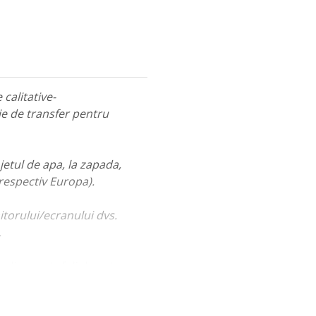
calitative-
ie de transfer pentru
jetul de apa, la zapada,
 respectiv Europa).
itorului/ecranului dvs.
.
ualiza portofoliul nostru