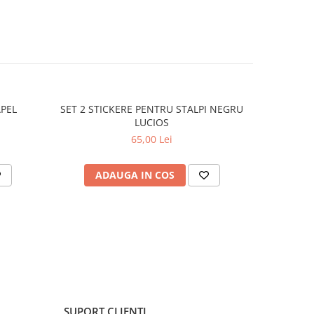
APEL
SET 2 STICKERE PENTRU STALPI NEGRU
STICKER 
LUCIOS
65,00 Lei
ADAUGA IN COS
C
SUPORT CLIENTI