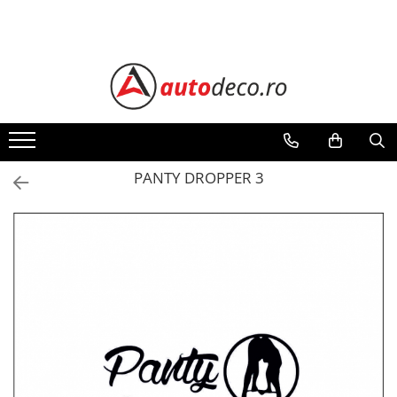
Toate Produsele
STICKERE AUTO
STICKERE MARCI AUTO
ALFA ROMEO
AUDI
PANTY DROPPER 3
BMW
CHEVROLET
CITROEN
DACIA
FIAT
FORD
HONDA
HYUNDAI
KIA