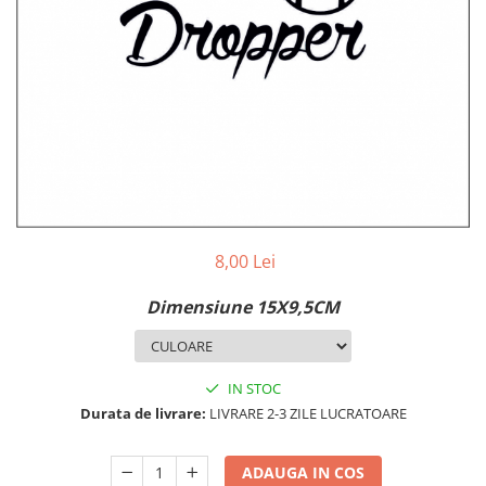
MAZDA
MERCEDES
OPEL
PEUGEOT
RENAULT
SEAT
SKODA
VOLKSWAGEN
VOLVO
STICKERE STALPI
8,00 Lei
STALPI MARCI AUTO
Dimensiune 15X9,5CM
TOP VANZARI
STICKERE PARBRIZ
STICKERE STALPI SI GEAM MIC
IN STOC
Durata de livrare:
LIVRARE 2-3 ZILE LUCRATOARE
STICKERE CAMUFLAJ
STICKERE PENTRU FIRME
ADAUGA IN COS