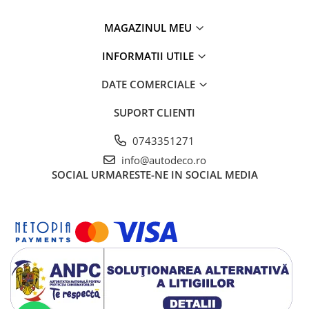
TRICOURI HONDA
TRICOURI MERCEDES
MAGAZINUL MEU
TRICOURI OPEL
TRICOURI PEUGEOT
INFORMATII UTILE
TRICOURI RENAULT
DATE COMERCIALE
TRICOURI SEAT
TRICOURI SKODA
SUPORT CLIENTI
TRICOURI VOLKSWAGEN
0743351271
TRICOURI VOLVO
info@autodeco.ro
PENTRU PASIONATII AUTO
SOCIAL
URMARESTE-NE IN SOCIAL MEDIA
TRICOURI AMUZANTE
TRICOURI ANIVERSARE
TRICOURI CU MESAJE
TRICOURI CU PROFESII
TRICOURI CUPLURI/TINERI
CASATORITI
TRICOURI DAMA