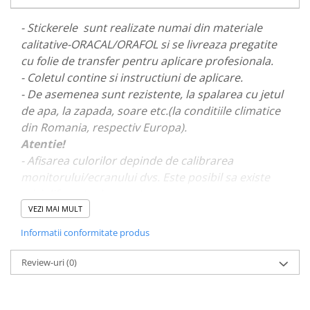
PARASOLARE
- Stickerele sunt realizate numai din materiale
PAUL WALKER STICKER
calitative-ORACAL/ORAFOL si se livreaza pregatite
PENTRU FETE
cu folie de transfer pentru aplicare profesionala.
- Coletul contine si instructiuni de aplicare.
PRODUSE IN TRENDING
- De asemenea sunt rezistente, la spalarea cu jetul
SETURI STICKERE
de apa, la zapada, soare etc.(la conditiile climatice
STICKERE CAPAC REZERVOR
din Romania, respectiv Europa).
STICKERE CRĂCIUN
Atentie!
- Afisarea culorilor depinde de calibrarea
STICKERE CU ANIMALE
monitorului/ecranului dvs. Este posibil sa existe
STICKERE GEAM MIC
mici diferente de nuante.
STICKERE JDM
VEZI MAI MULT
- Pentru stickere personalizate si pentru a vizualiza
STICKERE PENTRU CAPOTA
Informatii conformitate produs
portofoliul nostru va rugam sa ne contactati
aici!
STICKERE PENTRU LATERALE
Review-uri
(0)
STICKERE PERSONALIZATE
STICKERE PRAGURI