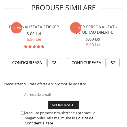
STICKERE PRINTATE
PRODUSE SIMILARE
STICKERE UTILAJE AGRICOLE
VANATOARE - PESCUIT
PERSONALIZEAZĂ STICKER
STICKER PERSONALIZAT -
STICKERE PERSONALIZATE
-19%
-11%
TEXTUL TAU DIFERITE
8,00 Lei
PRODUSE PERSONALIZATE FIRME
FONTURI
9,00 Lei
6,50 Lei
CARTI DE VIZITA
8,00 Lei
ECHIPAMENT DE LUCRU
PERSONALIZAT
CONFIGUREAZA
CONFIGUREAZA
PLACUTE INFORMATIVE
BANNERE PERSONALIZATE
TRICOURI PERSONALIZATE
Newsletter
Nu rata ofertele si promotiile noastre
TRICOURI MĂRCI AUTO
TRICOURI AUDI
TRICOURI BMW
TRICOURI DACIA
Vreau sa primesc newsletter cu promotiile
magazinului. Afla mai multe in
Politica de
TRICOURI FORD
Confidentialitate