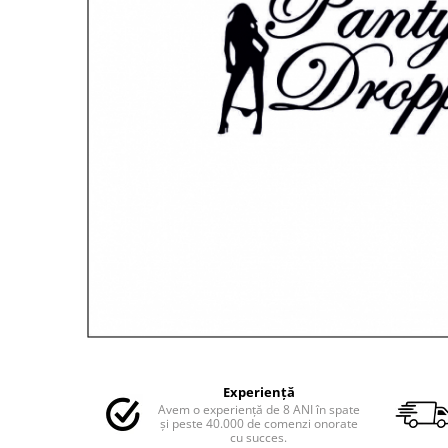
MAZDA
MERCEDES
OPEL
PEUGEOT
RENAULT
SEAT
SKODA
VOLKSWAGEN
VOLVO
STICKERE STALPI
STALPI MARCI AUTO
TOP VANZARI
STICKERE PARBRIZ
STICKERE STALPI SI GEAM MIC
Distribuie
pe
STICKERE CAMUFLAJ
Experiență
Facebook
Avem o experiență de 8 ANI în spate
STICKERE PENTRU FIRME
și peste 40.000 de comenzi onorate
cu succes.