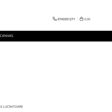
0743351271
0,00
 CANVAS
ILE LUCRATOARE