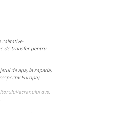
calitative-
ie de transfer pentru
jetul de apa, la zapada,
 respectiv Europa).
itorului/ecranului dvs.
.
ualiza portofoliul nostru