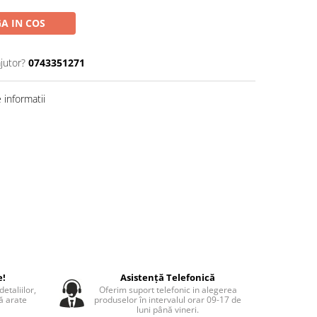
A IN COS
jutor?
0743351271
informatii
e!
Asistență Telefonică
etaliilor,
Oferim suport telefonic in alegerea
să arate
produselor în intervalul orar 09-17 de
luni până vineri.