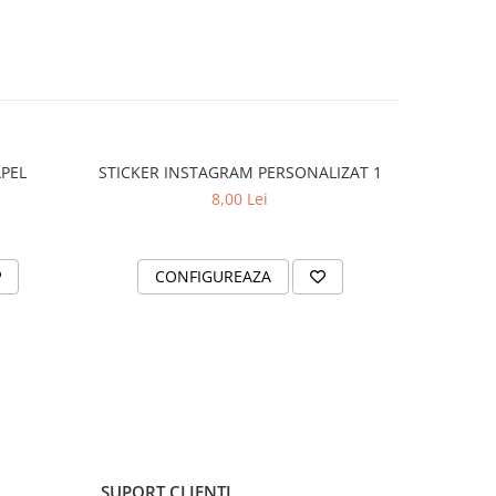
APEL
STICKER INSTAGRAM PERSONALIZAT 1
SET 2 ST
8,00 Lei
CONFIGUREAZA
AD
SUPORT CLIENTI