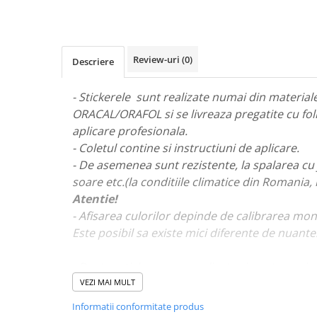
STICKERE MARI
STICKERE CAMIOANE
DAF
Review-uri
(0)
Descriere
IVECO
MAN
- Stickerele sunt realizate numai din materiale 
MERCEDES CAMIOANE
ORACAL/ORAFOL si se livreaza pregatite cu fol
RENAULT CAMIOANE
aplicare profesionala.
VOLVO CAMIOANE
- Coletul contine si instructiuni de aplicare.
STICKERE MOTO/ATV
- De asemenea sunt rezistente, la spalarea cu 
18+ STICKER
soare etc.(la conditiile climatice din Romania,
Atentie!
4X4/OFF ROAD STICKER
- Afisarea culorilor depinde de calibrarea mon
BABY ON BOARD
Este posibil sa existe mici diferente de nuante
CAR AUDIO
DIVERSE
- Pentru stickere personalizate si pentru a viz
va rugam sa ne contactati
aici!
VEZI MAI MULT
DRIFT
Informatii conformitate produs
LOW STICKERS