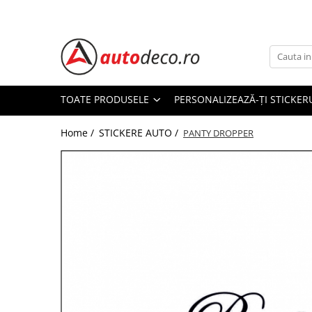
Toate Produsele
STICKERE AUTO
STICKERE MARCI AUTO
TOATE PRODUSELE
PERSONALIZEAZĂ-ȚI STICKER
ALFA ROMEO
Home /
STICKERE AUTO /
AUDI
PANTY DROPPER
BMW
CHEVROLET
CITROEN
DACIA
FIAT
FORD
HONDA
HYUNDAI
KIA