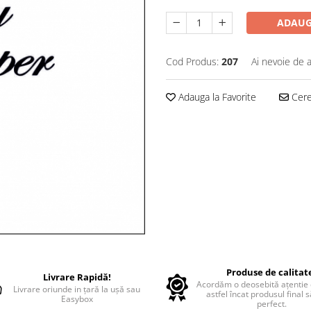
ADAUG
Cod Produs:
207
Ai nevoie de a
Adauga la Favorite
Cere 
Produse de calitat
Livrare Rapidă!
Acordăm o deosebită ațentie d
Livrare oriunde in țară la ușă sau
astfel încat produsul final 
Easybox
perfect.