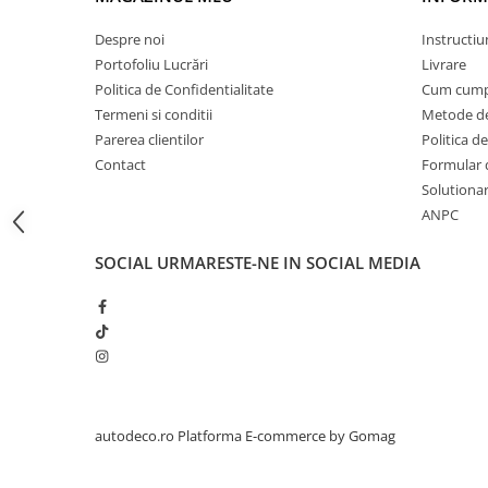
STICKERE PRINTATE
STICKERE UTILAJE AGRICOLE
Despre noi
Instructiu
Portofoliu Lucrări
Livrare
VANATOARE - PESCUIT
Politica de Confidentialitate
Cum cump
STICKERE PERSONALIZATE
Termeni si conditii
Metode de
PRODUSE PERSONALIZATE FIRME
Parerea clientilor
Politica de
CARTI DE VIZITA
Contact
Formular 
Solutionare
ECHIPAMENT DE LUCRU
ANPC
PERSONALIZAT
PLACUTE INFORMATIVE
SOCIAL
URMARESTE-NE IN SOCIAL MEDIA
BANNERE PERSONALIZATE
TRICOURI PERSONALIZATE
TRICOURI MĂRCI AUTO
TRICOURI AUDI
TRICOURI BMW
TRICOURI DACIA
autodeco.ro
Platforma E-commerce by Gomag
TRICOURI FORD