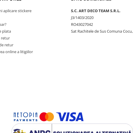
ni aplicare stickere
S.C. ART DECO TEAM S.R.L.
J3/1403/2020
ar?
RO43027042
 plata
Sat Rachitele de Sus Comuna Cocu,
 retur
de retur
a online a litigiilor