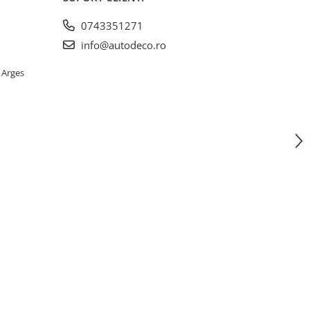
0743351271
info@autodeco.ro
 Arges