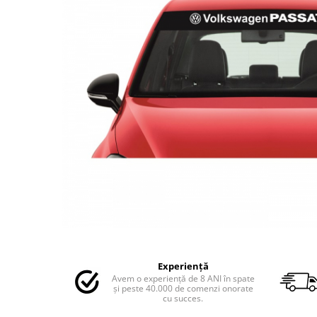
MAZDA
MERCEDES
OPEL
PEUGEOT
RENAULT
SEAT
SKODA
VOLKSWAGEN
VOLVO
STICKERE STALPI
STALPI MARCI AUTO
TOP VANZARI
STICKERE PARBRIZ
Distribuie
STICKERE STALPI SI GEAM MIC
pe
Experiență
Facebook
STICKERE CAMUFLAJ
Avem o experiență de 8 ANI în spate
și peste 40.000 de comenzi onorate
STICKERE PENTRU FIRME
cu succes.