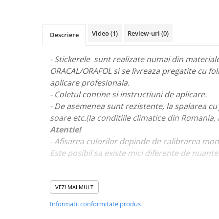
STICKERE MARI
STICKERE CAMIOANE
DAF
Video
(1)
Review-uri
(0)
Descriere
IVECO
MAN
- Stickerele sunt realizate numai din materiale 
MERCEDES CAMIOANE
ORACAL/ORAFOL si se livreaza pregatite cu fol
RENAULT CAMIOANE
aplicare profesionala.
- Coletul contine si instructiuni de aplicare.
VOLVO CAMIOANE
- De asemenea sunt rezistente, la spalarea cu 
STICKERE MOTO/ATV
soare etc.(la conditiile climatice din Romania,
18+ STICKER
Atentie!
4X4/OFF ROAD STICKER
- Afisarea culorilor depinde de calibrarea mon
BABY ON BOARD
Este posibil sa existe mici diferente de nuante
CAR AUDIO
- Pentru stickere personalizate si pentru a viz
DIVERSE
va rugam sa ne contactati
aici!
VEZI MAI MULT
DRIFT
Informatii conformitate produs
LOW STICKERS