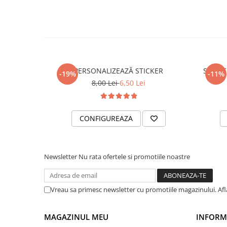
PARASOLARE
PAUL WALKER STICKER
PENTRU FETE
PRODUSE IN TRENDING
PERSONALIZEAZĂ STICKER
STICKE
SETURI STICKERE
-19%
-11%
8,00 Lei
6,50 Lei
STICKERE CAPAC REZERVOR
STICKERE CRĂCIUN
CONFIGUREAZA
STICKERE CU ANIMALE
STICKERE GEAM MIC
STICKERE JDM
Newsletter
Nu rata ofertele si promotiile noastre
STICKERE PENTRU CAPOTA
STICKERE PENTRU LATERALE
Vreau sa primesc newsletter cu promotiile magazinului. Af
STICKERE PERSONALIZATE
STICKERE PRAGURI
MAGAZINUL MEU
INFORMA