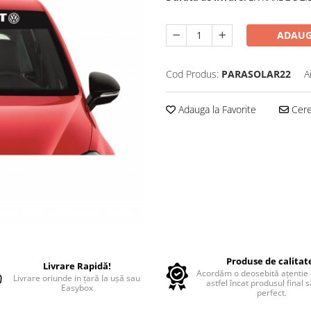
ADAUG
Cod Produs:
PARASOLAR22
A
Adauga la Favorite
Cere 
Produse de calitat
Livrare Rapidă!
Acordăm o deosebită ațentie d
Livrare oriunde in țară la ușă sau
astfel încat produsul final 
Easybox
perfect.