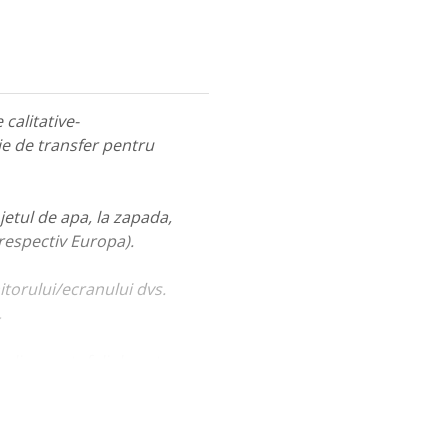
calitative-
ie de transfer pentru
jetul de apa, la zapada,
 respectiv Europa).
itorului/ecranului dvs.
.
ualiza portofoliul nostru