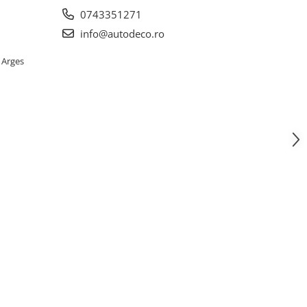
0743351271
info@autodeco.ro
 Arges