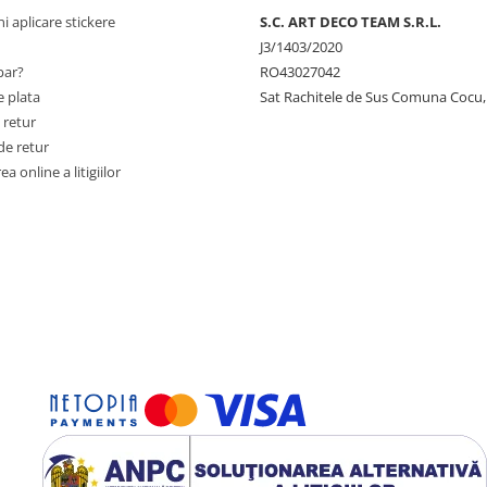
ni aplicare stickere
S.C. ART DECO TEAM S.R.L.
J3/1403/2020
ar?
RO43027042
 plata
Sat Rachitele de Sus Comuna Cocu,
 retur
de retur
a online a litigiilor