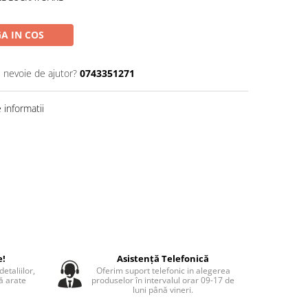
A IN COS
i nevoie de ajutor?
0743351271
informatii
e!
Asistență Telefonică
etaliilor,
Oferim suport telefonic in alegerea
să arate
produselor în intervalul orar 09-17 de
luni până vineri.