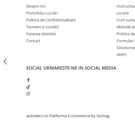
STICKERE PRINTATE
Despre noi
Instructiu
STICKERE UTILAJE AGRICOLE
Portofoliu Lucrări
Livrare
VANATOARE - PESCUIT
Politica de Confidentialitate
Cum cump
Termeni si conditii
Metode de
STICKERE PERSONALIZATE
Parerea clientilor
Politica de
PRODUSE PERSONALIZATE FIRME
Contact
Formular 
CARTI DE VIZITA
Solutionare
ECHIPAMENT DE LUCRU
ANPC
PERSONALIZAT
SOCIAL
URMARESTE-NE IN SOCIAL MEDIA
PLACUTE INFORMATIVE
BANNERE PERSONALIZATE
TRICOURI PERSONALIZATE
TRICOURI MĂRCI AUTO
TRICOURI AUDI
TRICOURI BMW
autodeco.ro
Platforma E-commerce by Gomag
TRICOURI DACIA
TRICOURI FORD