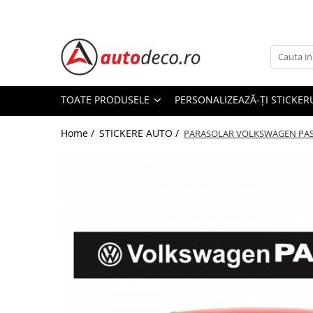
Toate Produsele
STICKERE AUTO
STICKERE MARCI AUTO
TOATE PRODUSELE
PERSONALIZEAZĂ-ȚI STICKER
ALFA ROMEO
Home /
STICKERE AUTO /
AUDI
PARASOLAR VOLKSWAGEN PA
BMW
CHEVROLET
CITROEN
DACIA
FIAT
FORD
HONDA
HYUNDAI
KIA