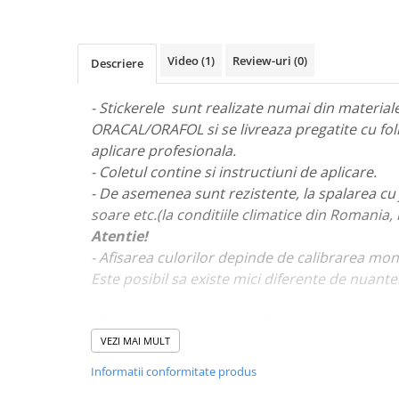
STICKERE MARI
STICKERE CAMIOANE
DAF
Video
(1)
Review-uri
(0)
Descriere
IVECO
MAN
- Stickerele sunt realizate numai din materiale 
MERCEDES CAMIOANE
ORACAL/ORAFOL si se livreaza pregatite cu fol
RENAULT CAMIOANE
aplicare profesionala.
- Coletul contine si instructiuni de aplicare.
VOLVO CAMIOANE
- De asemenea sunt rezistente, la spalarea cu 
STICKERE MOTO/ATV
soare etc.(la conditiile climatice din Romania,
18+ STICKER
Atentie!
4X4/OFF ROAD STICKER
- Afisarea culorilor depinde de calibrarea mon
BABY ON BOARD
Este posibil sa existe mici diferente de nuante
CAR AUDIO
- Pentru stickere personalizate si pentru a viz
DIVERSE
va rugam sa ne contactati
aici!
VEZI MAI MULT
DRIFT
Informatii conformitate produs
LOW STICKERS