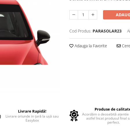
ADAUG
Cod Produs:
PARASOLAR23
A
Adauga la Favorite
Cere 
Produse de calitat
Livrare Rapidă!
Acordăm o deosebită ațentie d
Livrare oriunde in țară la ușă sau
astfel încat produsul final 
Easybox
perfect.