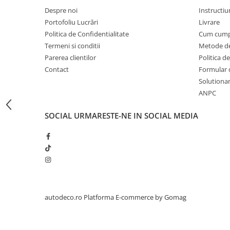
STICKERE PRINTATE
Despre noi
Instructiu
STICKERE UTILAJE AGRICOLE
Portofoliu Lucrări
Livrare
VANATOARE - PESCUIT
Politica de Confidentialitate
Cum cump
Termeni si conditii
Metode de
STICKERE PERSONALIZATE
Parerea clientilor
Politica de
PRODUSE PERSONALIZATE FIRME
Contact
Formular 
CARTI DE VIZITA
Solutionare
ECHIPAMENT DE LUCRU
ANPC
PERSONALIZAT
SOCIAL
URMARESTE-NE IN SOCIAL MEDIA
PLACUTE INFORMATIVE
BANNERE PERSONALIZATE
TRICOURI PERSONALIZATE
TRICOURI MĂRCI AUTO
TRICOURI AUDI
TRICOURI BMW
autodeco.ro
Platforma E-commerce by Gomag
TRICOURI DACIA
TRICOURI FORD