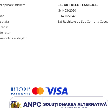
ni aplicare stickere
S.C. ART DECO TEAM S.R.L.
J3/1403/2020
ar?
RO43027042
 plata
Sat Rachitele de Sus Comuna Cocu,
 retur
de retur
a online a litigiilor