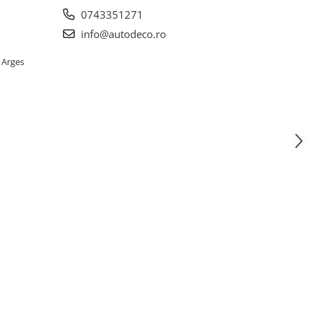
0743351271
info@autodeco.ro
 Arges