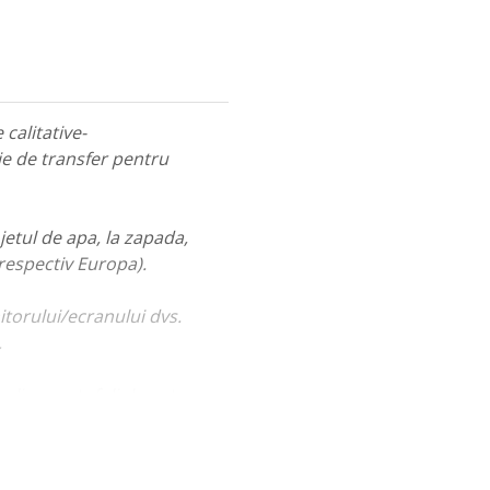
calitative-
ie de transfer pentru
jetul de apa, la zapada,
 respectiv Europa).
itorului/ecranului dvs.
.
ualiza portofoliul nostru