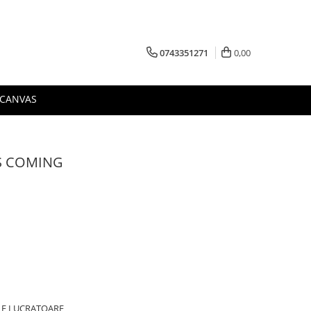
0743351271
0,00
 CANVAS
S COMING
ILE LUCRATOARE