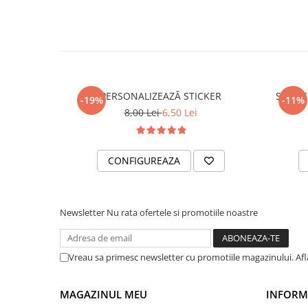
PARASOLARE
PAUL WALKER STICKER
PENTRU FETE
PRODUSE IN TRENDING
PERSONALIZEAZĂ STICKER
STICKE
SETURI STICKERE
-19%
-11%
8,00 Lei
6,50 Lei
STICKERE CAPAC REZERVOR
STICKERE CRĂCIUN
CONFIGUREAZA
STICKERE CU ANIMALE
STICKERE GEAM MIC
STICKERE JDM
Newsletter
Nu rata ofertele si promotiile noastre
STICKERE PENTRU CAPOTA
STICKERE PENTRU LATERALE
Vreau sa primesc newsletter cu promotiile magazinului. Af
STICKERE PERSONALIZATE
STICKERE PRAGURI
MAGAZINUL MEU
INFORMA