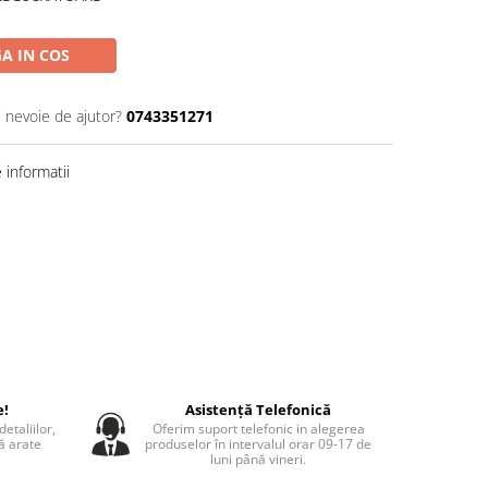
A IN COS
i nevoie de ajutor?
0743351271
informatii
e!
Asistență Telefonică
etaliilor,
Oferim suport telefonic in alegerea
să arate
produselor în intervalul orar 09-17 de
luni până vineri.