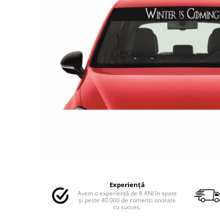
MAZDA
MERCEDES
OPEL
PEUGEOT
RENAULT
SEAT
SKODA
VOLKSWAGEN
VOLVO
STICKERE STALPI
STALPI MARCI AUTO
TOP VANZARI
STICKERE PARBRIZ
Distribuie
STICKERE STALPI SI GEAM MIC
pe
Experiență
Facebook
STICKERE CAMUFLAJ
Avem o experiență de 8 ANI în spate
și peste 40.000 de comenzi onorate
STICKERE PENTRU FIRME
cu succes.