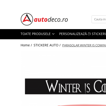
Toate Produsele
STICKERE AUTO
STICKERE MARCI AUTO
TOATE PRODUSELE
PERSONALIZEAZĂ-ȚI STICKER
ALFA ROMEO
Home /
STICKERE AUTO /
AUDI
PARASOLAR WINTER IS COMI
BMW
CHEVROLET
CITROEN
DACIA
FIAT
FORD
HONDA
HYUNDAI
KIA