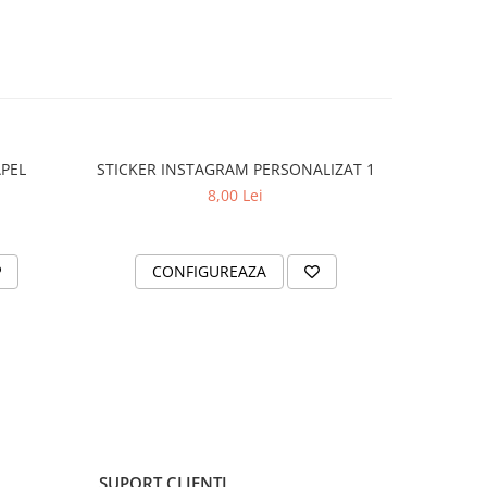
APEL
STICKER INSTAGRAM PERSONALIZAT 1
SET 2 ST
8,00 Lei
CONFIGUREAZA
AD
SUPORT CLIENTI