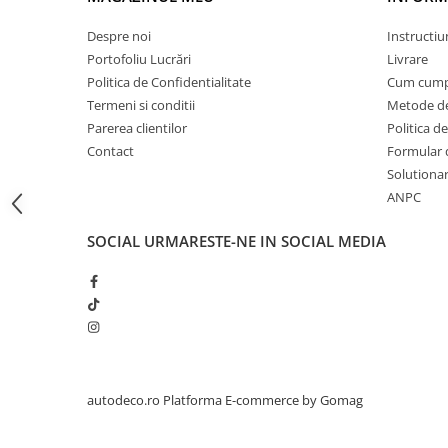
STICKERE PRINTATE
STICKERE UTILAJE AGRICOLE
Despre noi
Instructiu
Portofoliu Lucrări
Livrare
VANATOARE - PESCUIT
Politica de Confidentialitate
Cum cump
STICKERE PERSONALIZATE
Termeni si conditii
Metode de
PRODUSE PERSONALIZATE FIRME
Parerea clientilor
Politica de
CARTI DE VIZITA
Contact
Formular 
Solutionare
ECHIPAMENT DE LUCRU
ANPC
PERSONALIZAT
PLACUTE INFORMATIVE
SOCIAL
URMARESTE-NE IN SOCIAL MEDIA
BANNERE PERSONALIZATE
TRICOURI PERSONALIZATE
TRICOURI MĂRCI AUTO
TRICOURI AUDI
TRICOURI BMW
TRICOURI DACIA
autodeco.ro
Platforma E-commerce by Gomag
TRICOURI FORD