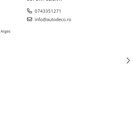
0743351271
info@autodeco.ro
 Arges