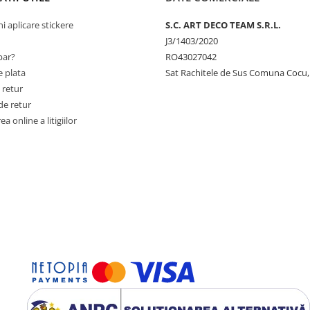
ni aplicare stickere
S.C. ART DECO TEAM S.R.L.
J3/1403/2020
ar?
RO43027042
 plata
Sat Rachitele de Sus Comuna Cocu,
 retur
de retur
a online a litigiilor