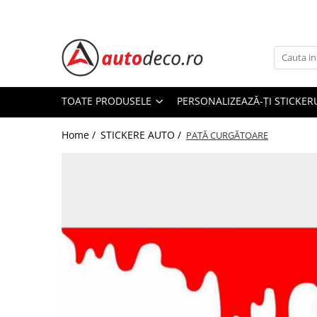
Toate Produsele
STICKERE AUTO
STICKERE MARCI AUTO
TOATE PRODUSELE
PERSONALIZEAZĂ-ȚI STICKER
ALFA ROMEO
Home /
STICKERE AUTO /
AUDI
PATĂ CURGĂTOARE
BMW
CHEVROLET
CITROEN
DACIA
FIAT
FORD
HONDA
HYUNDAI
KIA