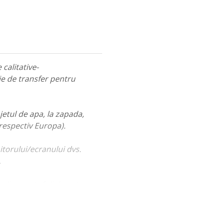
calitative-
ie de transfer pentru
jetul de apa, la zapada,
 respectiv Europa).
itorului/ecranului dvs.
.
ualiza portofoliul nostru