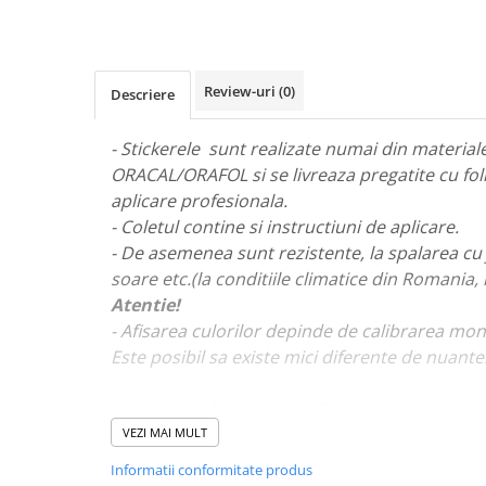
STICKERE MARI
STICKERE CAMIOANE
DAF
Review-uri
(0)
Descriere
IVECO
MAN
- Stickerele sunt realizate numai din materiale 
MERCEDES CAMIOANE
ORACAL/ORAFOL si se livreaza pregatite cu fol
RENAULT CAMIOANE
aplicare profesionala.
VOLVO CAMIOANE
- Coletul contine si instructiuni de aplicare.
STICKERE MOTO/ATV
- De asemenea sunt rezistente, la spalarea cu 
18+ STICKER
soare etc.(la conditiile climatice din Romania,
Atentie!
4X4/OFF ROAD STICKER
- Afisarea culorilor depinde de calibrarea mon
BABY ON BOARD
Este posibil sa existe mici diferente de nuante
CAR AUDIO
DIVERSE
- Pentru stickere personalizate si pentru a viz
va rugam sa ne contactati
aici!
VEZI MAI MULT
DRIFT
Informatii conformitate produs
LOW STICKERS