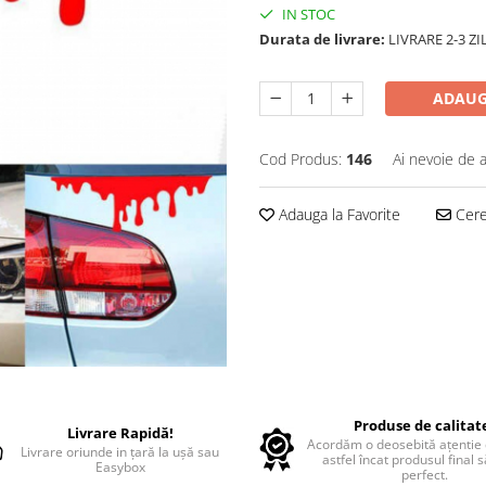
IN STOC
Durata de livrare:
LIVRARE 2-3 Z
ADAUG
Cod Produs:
146
Ai nevoie de a
Adauga la Favorite
Cere 
Produse de calitat
Livrare Rapidă!
Acordăm o deosebită ațentie d
Livrare oriunde in țară la ușă sau
astfel încat produsul final 
Easybox
perfect.