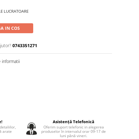
ILE LUCRATOARE
A IN COS
jutor?
0743351271
informatii
e!
Asistență Telefonică
etaliilor,
Oferim suport telefonic in alegerea
să arate
produselor în intervalul orar 09-17 de
luni până vineri.