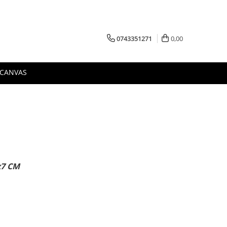
0743351271
0,00
 CANVAS
x7 CM