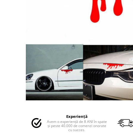
MAZDA
MERCEDES
OPEL
PEUGEOT
RENAULT
SEAT
SKODA
VOLKSWAGEN
VOLVO
STICKERE STALPI
STALPI MARCI AUTO
TOP VANZARI
STICKERE PARBRIZ
STICKERE STALPI SI GEAM MIC
Distribuie
pe
STICKERE CAMUFLAJ
Experiență
Facebook
Avem o experiență de 8 ANI în spate
STICKERE PENTRU FIRME
și peste 40.000 de comenzi onorate
cu succes.