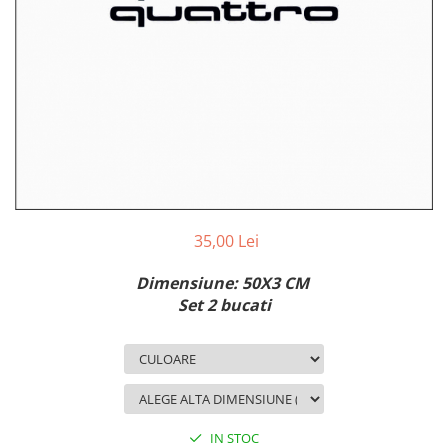
MAZDA
MERCEDES
OPEL
PEUGEOT
RENAULT
SEAT
SKODA
VOLKSWAGEN
VOLVO
STICKERE STALPI
35,00 Lei
STALPI MARCI AUTO
Dimensiune: 50X3 CM
TOP VANZARI
Set 2 bucati
STICKERE PARBRIZ
STICKERE STALPI SI GEAM MIC
STICKERE CAMUFLAJ
STICKERE PENTRU FIRME
IN STOC