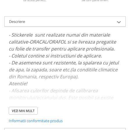
PARASOLARE
PAUL WALKER STICKER
Descriere
PENTRU FETE
PRODUSE IN TRENDING
- Stickerele sunt realizate numai din materiale
calitative-ORACAL/ORAFOL si se livreaza pregatite
SETURI STICKERE
cu folie de transfer pentru aplicare profesionala.
STICKERE CAPAC REZERVOR
- Coletul contine si instructiuni de aplicare.
STICKERE CRĂCIUN
- De asemenea sunt rezistente, la spalarea cu jetul
STICKERE CU ANIMALE
de apa, la zapada, soare etc.(la conditiile climatice
din Romania, respectiv Europa).
STICKERE GEAM MIC
Atentie!
STICKERE JDM
- Afisarea culorilor depinde de calibrarea
STICKERE PENTRU CAPOTA
monitorului/ecranului dvs. Este posibil sa existe
mici diferente de nuante.
STICKERE PENTRU LATERALE
VEZI MAI MULT
STICKERE PERSONALIZATE
- Pentru stickere personalizate si pentru a vizualiza
Informatii conformitate produs
STICKERE PRAGURI
portofoliul nostru va rugam sa ne contactati
aici!