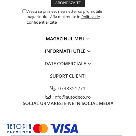
TRICOURI HONDA
TRICOURI MERCEDES
Vreau sa primesc newsletter cu promotiile
TRICOURI OPEL
magazinului. Afla mai multe in
Politica de
Confidentialitate
TRICOURI PEUGEOT
TRICOURI RENAULT
MAGAZINUL MEU
TRICOURI SEAT
TRICOURI SKODA
INFORMATII UTILE
TRICOURI VOLKSWAGEN
DATE COMERCIALE
TRICOURI VOLVO
PENTRU PASIONATII AUTO
SUPORT CLIENTI
TRICOURI AMUZANTE
0743351271
TRICOURI ANIVERSARE
info@autodeco.ro
TRICOURI CU MESAJE
SOCIAL
URMARESTE-NE IN SOCIAL MEDIA
TRICOURI CU PROFESII
TRICOURI CUPLURI/TINERI
CASATORITI
TRICOURI DAMA