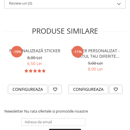
STICKERE PRINTATE
Review-uri
(0)
STICKERE UTILAJE AGRICOLE
VANATOARE - PESCUIT
STICKERE PERSONALIZATE
PRODUSE SIMILARE
PRODUSE PERSONALIZATE FIRME
CARTI DE VIZITA
PERSONALIZEAZĂ STICKER
STICKER PERSONALIZAT -
-19%
-11%
ECHIPAMENT DE LUCRU
TEXTUL TAU DIFERITE
8,00 Lei
PERSONALIZAT
FONTURI
9,00 Lei
6,50 Lei
PLACUTE INFORMATIVE
8,00 Lei
BANNERE PERSONALIZATE
TRICOURI PERSONALIZATE
CONFIGUREAZA
CONFIGUREAZA
TRICOURI MĂRCI AUTO
TRICOURI AUDI
TRICOURI BMW
Newsletter
Nu rata ofertele si promotiile noastre
TRICOURI DACIA
TRICOURI FORD