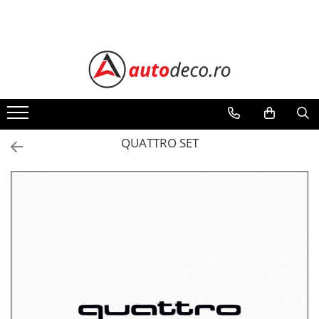
Toate Produsele
STICKERE AUTO
STICKERE MARCI AUTO
ALFA ROMEO
AUDI
QUATTRO SET
BMW
CHEVROLET
CITROEN
DACIA
FIAT
FORD
HONDA
HYUNDAI
KIA