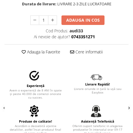
STICKERE MARI
Durata de livrare:
LIVRARE 2-3 ZILE LUCRATOARE
STICKERE CAMIOANE
DAF
ADAUGA IN COS
IVECO
Cod Produs:
audi33
MAN
Ai nevoie de ajutor?
0743351271
MERCEDES CAMIOANE
RENAULT CAMIOANE
Adauga la Favorite
Cere informatii
VOLVO CAMIOANE
STICKERE MOTO/ATV
18+ STICKER
4X4/OFF ROAD STICKER
Livrare Rapidă!
Experiență
Livrare oriunde in țară la ușă sau
Avem o experiență de 8 ANI în spate
BABY ON BOARD
Easybox
și peste 40.000 de comenzi onorate
cu succes.
CAR AUDIO
DIVERSE
DRIFT
Produse de calitate!
Asistență Telefonică
Acordăm o deosebită ațentie
Oferim suport telefonic in alegerea
LOW STICKERS
detaliilor, astfel încat produsul final
produselor în intervalul orar 09-17
să arate perfect.
de luni până vineri.