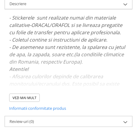
Descriere
PARASOLARE
PAUL WALKER STICKER
- Stickerele sunt realizate numai din materiale
calitative-ORACAL/ORAFOL si se livreaza pregatite
PENTRU FETE
cu folie de transfer pentru aplicare profesionala.
PRODUSE IN TRENDING
- Coletul contine si instructiuni de aplicare.
SETURI STICKERE
- De asemenea sunt rezistente, la spalarea cu jetul
STICKERE CAPAC REZERVOR
de apa, la zapada, soare etc.(la conditiile climatice
din Romania, respectiv Europa).
STICKERE CRĂCIUN
Atentie!
STICKERE CU ANIMALE
- Afisarea culorilor depinde de calibrarea
STICKERE GEAM MIC
monitorului/ecranului dvs. Este posibil sa existe
mici diferente de nuante.
STICKERE JDM
VEZI MAI MULT
STICKERE PENTRU CAPOTA
- Pentru stickere personalizate si pentru a vizualiza
Informatii conformitate produs
STICKERE PENTRU LATERALE
portofoliul nostru va rugam sa ne contactati
aici!
STICKERE PERSONALIZATE
Review-uri
(0)
STICKERE PRAGURI