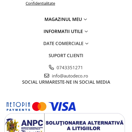
TRICOURI HONDA
Confidentialitate
TRICOURI MERCEDES
TRICOURI OPEL
MAGAZINUL MEU
TRICOURI PEUGEOT
INFORMATII UTILE
TRICOURI RENAULT
TRICOURI SEAT
DATE COMERCIALE
TRICOURI SKODA
TRICOURI VOLKSWAGEN
SUPORT CLIENTI
TRICOURI VOLVO
0743351271
PENTRU PASIONATII AUTO
info@autodeco.ro
TRICOURI AMUZANTE
SOCIAL
URMARESTE-NE IN SOCIAL MEDIA
TRICOURI ANIVERSARE
TRICOURI CU MESAJE
TRICOURI CU PROFESII
TRICOURI CUPLURI/TINERI
CASATORITI
TRICOURI DAMA