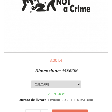
MAZDA
MERCEDES
OPEL
PEUGEOT
RENAULT
SEAT
SKODA
VOLKSWAGEN
VOLVO
STICKERE STALPI
8,00 Lei
STALPI MARCI AUTO
Dimensiune: 15X6CM
TOP VANZARI
STICKERE PARBRIZ
STICKERE STALPI SI GEAM MIC
IN STOC
STICKERE CAMUFLAJ
Durata de livrare:
LIVRARE 2-3 ZILE LUCRATOARE
STICKERE PENTRU FIRME