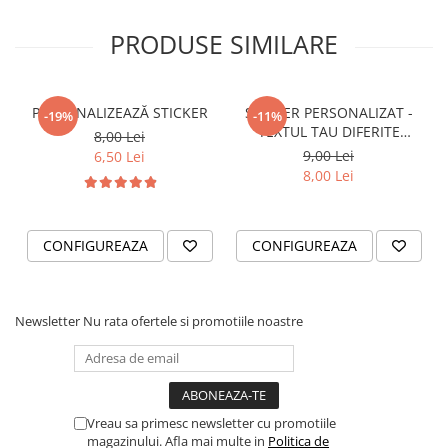
STICKERE PRINTATE
STICKERE UTILAJE AGRICOLE
PRODUSE SIMILARE
VANATOARE - PESCUIT
STICKERE PERSONALIZATE
PERSONALIZEAZĂ STICKER
STICKER PERSONALIZAT -
-19%
-11%
PRODUSE PERSONALIZATE FIRME
TEXTUL TAU DIFERITE
8,00 Lei
CARTI DE VIZITA
FONTURI
9,00 Lei
6,50 Lei
8,00 Lei
ECHIPAMENT DE LUCRU
PERSONALIZAT
PLACUTE INFORMATIVE
CONFIGUREAZA
CONFIGUREAZA
BANNERE PERSONALIZATE
TRICOURI PERSONALIZATE
TRICOURI MĂRCI AUTO
Newsletter
Nu rata ofertele si promotiile noastre
TRICOURI AUDI
TRICOURI BMW
TRICOURI DACIA
Vreau sa primesc newsletter cu promotiile
TRICOURI FORD
magazinului. Afla mai multe in
Politica de