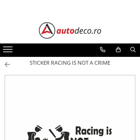
Toate Produsele
STICKERE AUTO
STICKERE MARCI AUTO
ALFA ROMEO
AUDI
STICKER RACING IS NOT A CRIME
BMW
CHEVROLET
CITROEN
DACIA
FIAT
FORD
HONDA
HYUNDAI
KIA